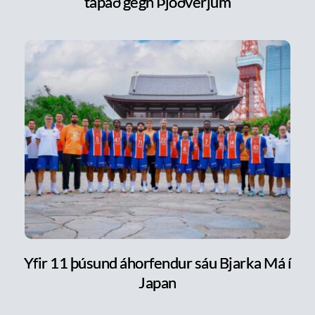
tapað gegn Þjóðverjum
Yfir 11 þúsund áhorfendur sáu Bjarka Má í
Japan