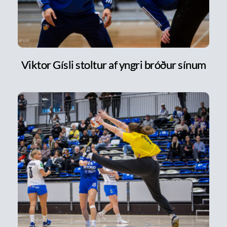
Viktor Gísli stoltur af yngri bróður sínum