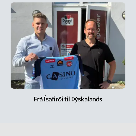
Frá Ísafirði til Þýskalands