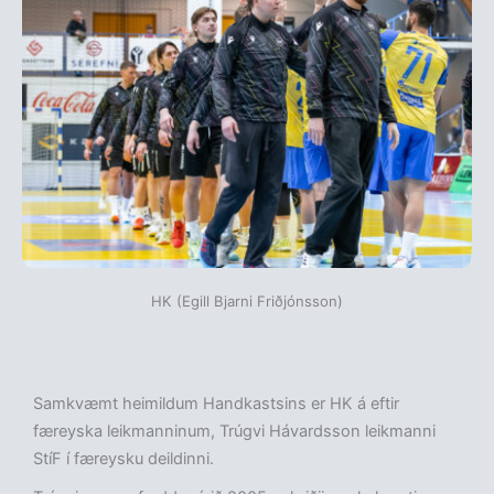
HK (Egill Bjarni Friðjónsson)
Samkvæmt heimildum Handkastsins er HK á eftir
færeyska leikmanninum, Trúgvi Hávardsson leikmanni
StíF í færeysku deildinni.