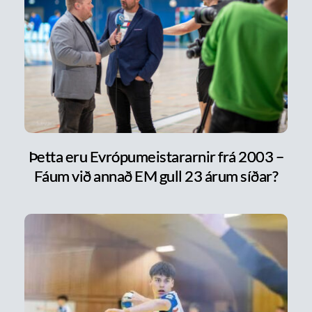
Þetta eru Evrópumeistararnir frá 2003 –
Fáum við annað EM gull 23 árum síðar?