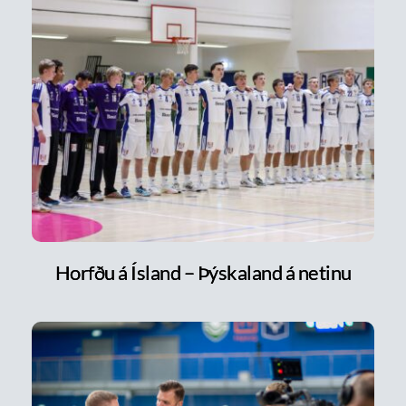
Horfðu á Ísland – Þýskaland á netinu