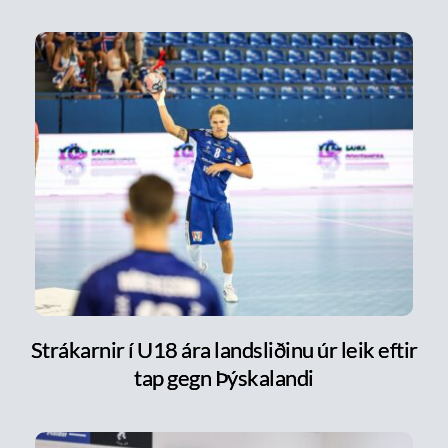
Strákarnir í U18 ára landsliðinu úr leik eftir
tap gegn Þýskalandi