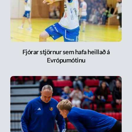
Fjórar stjörnur sem hafa heillað á
Evrópumótinu