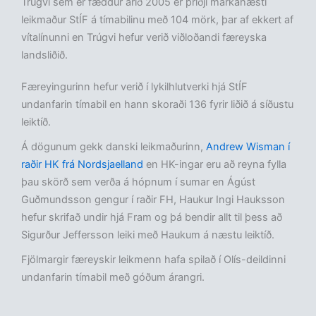
Trúgvi sem er fæddur árið 2005 er þriðji markahæsti
leikmaður StÍF á tímabilinu með 104 mörk, þar af ekkert af
vítalínunni en Trúgvi hefur verið viðloðandi færeyska
landsliðið.
Færeyingurinn hefur verið í lykilhlutverki hjá StÍF
undanfarin tímabil en hann skoraði 136 fyrir liðið á síðustu
leiktíð.
Á dögunum gekk danski leikmaðurinn,
Andrew Wisman í
raðir HK frá Nordsjaelland
en HK-ingar eru að reyna fylla
þau skörð sem verða á hópnum í sumar en Ágúst
Guðmundsson gengur í raðir FH, Haukur Ingi Hauksson
hefur skrifað undir hjá Fram og þá bendir allt til þess að
Sigurður Jeffersson leiki með Haukum á næstu leiktíð.
Fjölmargir færeyskir leikmenn hafa spilað í Olís-deildinni
undanfarin tímabil með góðum árangri.