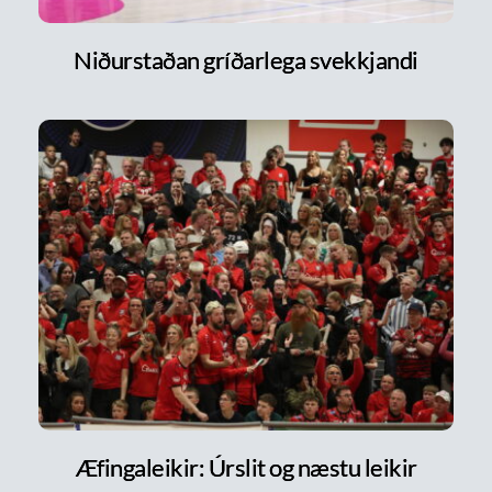
Niðurstaðan gríðarlega svekkjandi
Æfingaleikir: Úrslit og næstu leikir