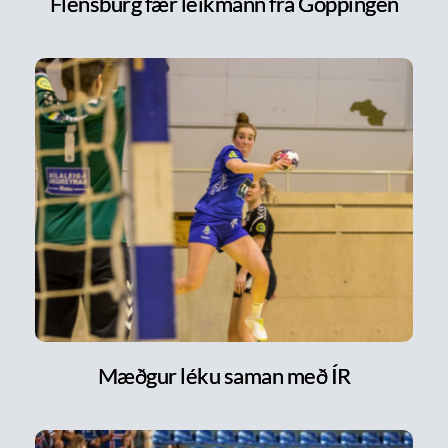
Flensburg fær leikmann frá Göppingen
Mæðgur léku saman með ÍR