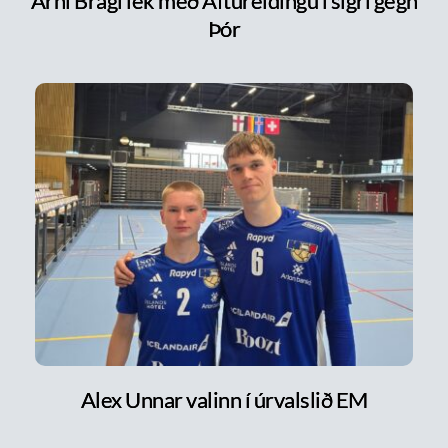
Árni Bragi lék með Aftureldingu í sigri gegn
Þór
Alex Unnar valinn í úrvalslið EM