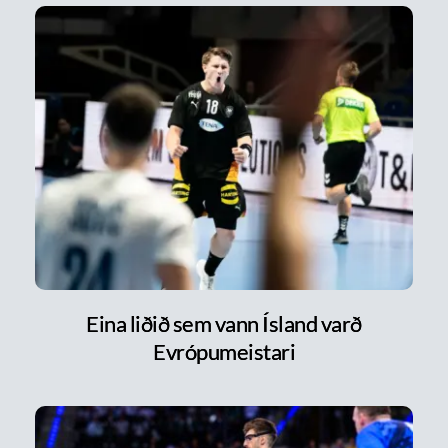
Eina liðið sem vann Ísland varð
Evrópumeistari