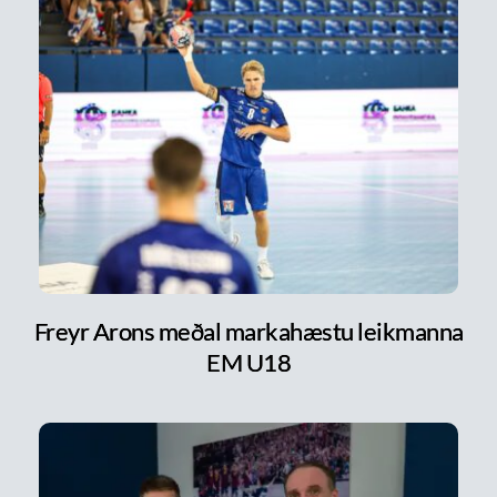
Freyr Arons meðal markahæstu leikmanna
EM U18