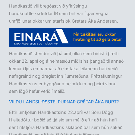
Handkastið vill bregðast við yfirlýsingu
handknattleiksdeildar ÍR sem birt var í gær vegna
umfjöllunar okkar um starfslok Grétars Áka Andersen.
Handkastið stendur við þá umfjöllun sem birtist í þætti
okkar 22. apríl og á heimasíðu miðilsins þangað til annað
kemur í ljós en harmar að einstaka leikmenn hafi verið
nafngreindir og dregist inn í umræðuna. Fréttaflutningur
Handkastsins er byggður á heimildum og þeirri vinnu
sem lögð hefur verið í málið.
VILDU LANDSLIÐSSTELPURNAR GRÉTAR ÁKA BURT?
Eftir umfjöllun Handkastsins 22.apríl var Söru Dögg
Hjaltadóttur boðið að tjá sig um málið eftir að hún hafi
sent ritstjóra Handkastsins skilaboð þar sem hún sakaði