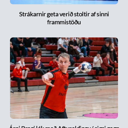
Strákarnir geta verið stoltir af sinni
frammistöðu