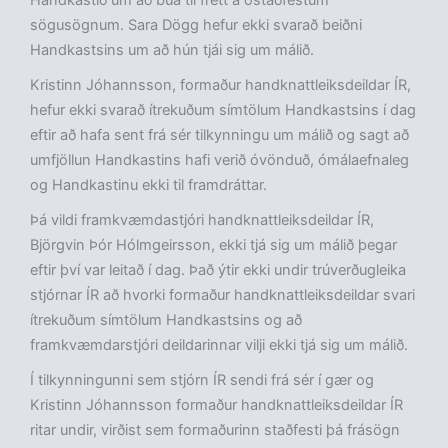
Handkastið um að búa til frétt á óstaðfestum
sögusögnum. Sara Dögg hefur ekki svarað beiðni
Handkastsins um að hún tjái sig um málið.
Kristinn Jóhannsson, formaður handknattleiksdeildar ÍR,
hefur ekki svarað ítrekuðum símtölum Handkastsins í dag
eftir að hafa sent frá sér tilkynningu um málið og sagt að
umfjöllun Handkastins hafi verið óvönduð, ómálaefnaleg
og Handkastinu ekki til framdráttar.
Þá vildi framkvæmdastjóri handknattleiksdeildar ÍR,
Björgvin Þór Hólmgeirsson, ekki tjá sig um málið þegar
eftir því var leitað í dag. Það ýtir ekki undir trúverðugleika
stjórnar ÍR að hvorki formaður handknattleiksdeildar svari
ítrekuðum símtölum Handkastsins og að
framkvæmdarstjóri deildarinnar vilji ekki tjá sig um málið.
Í tilkynningunni sem stjórn ÍR sendi frá sér í gær og
Kristinn Jóhannsson formaður handknattleiksdeildar ÍR
ritar undir, virðist sem formaðurinn staðfesti þá frásögn