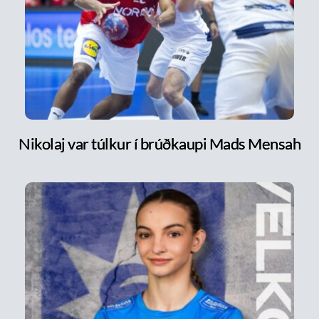
Nikolaj var túlkur í brúðkaupi Mads Mensah