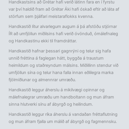
Handkastsins að Grétar hafi verið látinn fara en í fyrstu
var því haldið fram að Grétar Áki hafi óskað eftir að láta af
störfum sem þjálfari meistaraflokks kvenna.
Handkastið lítur alvarlegum augum á þá afstöðu stjórnar
ÍR að umfjöllun miðilsins hafi verið óvönduð, ómálefnaleg
og Handkastinu ekki til framdráttar.
Handkastið hafnar þessari gagnrýni og telur sig hafa
unnið fréttina á faglegan hátt, byggða á traustum
heimildum og staðreyndum málsins. Miðillinn stendur við
umfjöllun sína og telur hana falla innan eðlilegra marka
fjölmiðlunar og almennrar umræðu.
Handkastið leggur áherslu á mikilvægi opinnar og
málefnalegrar umræðu um handboltann og mun áfram
sinna hlutverki sínu af ábyrgð og heilindum.
Handkastið leggur ríka áherslu á vandaðan fréttaflutning
og mun áfram fjalla um málið af ábyrgð og fagmennsku.