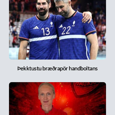
Þekktustu bræðrapör handboltans