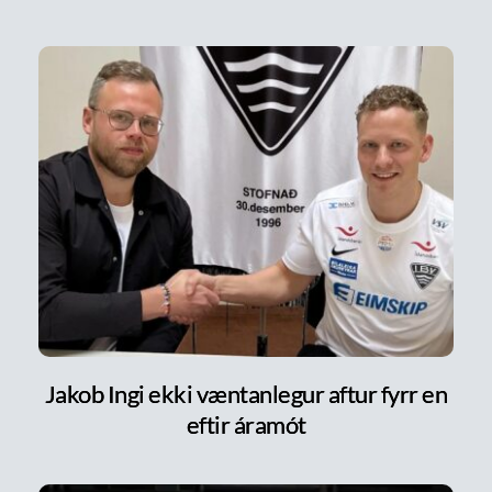
Jakob Ingi ekki væntanlegur aftur fyrr en
eftir áramót