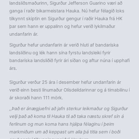
landsliðsmaðurinn, Sigurður Jefferson Guarino væri að
ganga í raðir bikarmeistara Hauka. Nú hefur félagið loks
tilkynnt skiptin en Sigurður gengur í raðir Hauka frá HK
þar sem hann er uppalinn og hefur verið lykilmaður
undanfarin ár.
Sigurður hefur undanfarin ár verið hluti af bandaríska
landsliðinu og lék hann sína fyrstu landsleiki fyrir
bandaríska landsliðið fyrir ári síðan og aftur núna í upphafi
árs.
Sigurður verður 25 ára í desember hefur undanfarin ár
verið einn besti línumaður Olísdeildarinnar og á tímabilinu í
ár skoraði hann 111 mörk.
,,Það er ánægjuefni að jafn sterkur leikmaður og Sigurður
velji það að koma til Hauka til að taka næstu skref sín á
ferlinum og mun koma hans hjálpa félaginu í þeim
markmiðum um að keppast um alla þá titla sem í boði