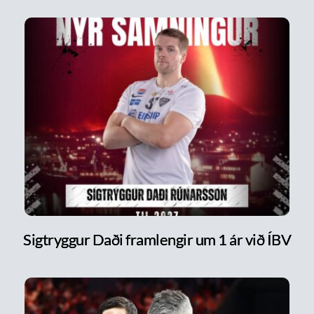
Sigtryggur Daði framlengir um 1 ár við ÍBV