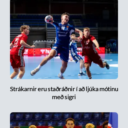
Strákarnir eru staðráðnir í að ljúka mótinu
með sigri