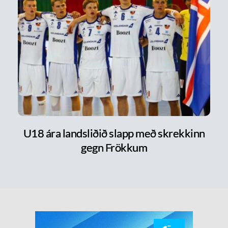
U18 ára landsliðið slapp með skrekkinn
gegn Frökkum