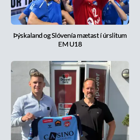
Þýskaland og Slóvenía mætast í úrslitum
EM U18