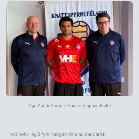
Sigurður Jefferson (Haukar topphandbolti)
Það hefur legið fyrir í langan tíma að bandaríski