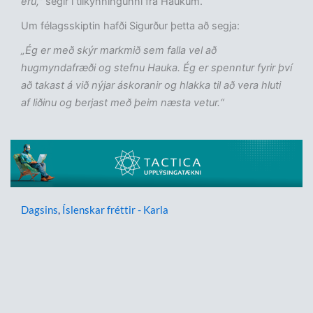
eru,"
segir í tilkynningunni frá Haukum.
Um félagsskiptin hafði Sigurður þetta að segja:
„Ég er með skýr markmið sem falla vel að
hugmyndafræði og stefnu Hauka. Ég er spenntur fyrir því
að takast á við nýjar áskoranir og hlakka til að vera hluti
af liðinu og berjast með þeim næsta vetur.“
Dagsins
,
Íslenskar fréttir - Karla