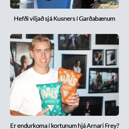
Hefði viljað sjá Kusners í Garðabænum
Er endurkoma í kortunum hjá Arnari Frey?