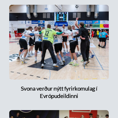
Svona verður nýtt fyrirkomulag í
Evrópudeildinni