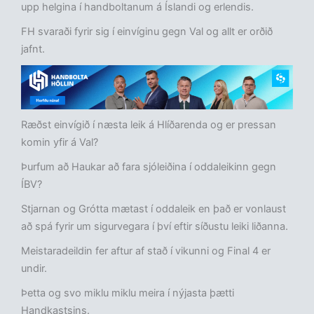
upp helgina í handboltanum á Íslandi og erlendis.
FH svaraði fyrir sig í einvíginu gegn Val og allt er orðið
jafnt.
Ræðst einvígið í næsta leik á Hlíðarenda og er pressan
komin yfir á Val?
Þurfum að Haukar að fara sjóleiðina í oddaleikinn gegn
ÍBV?
Stjarnan og Grótta mætast í oddaleik en það er vonlaust
að spá fyrir um sigurvegara í því eftir síðustu leiki liðanna.
Meistaradeildin fer aftur af stað í vikunni og Final 4 er
undir.
Þetta og svo miklu miklu meira í nýjasta þætti
Handkastsins.