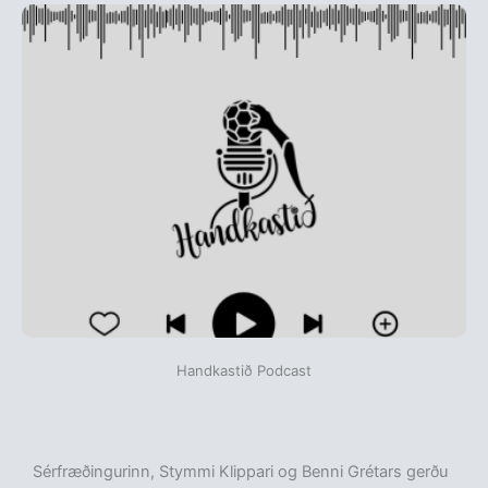
Handkastið Podcast
Sérfræðingurinn, Stymmi Klippari og Benni Grétars gerðu