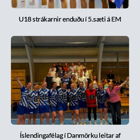
U18 strákarnir enduðu í 5.sæti á EM
Íslendingafélag í Danmörku leitar af