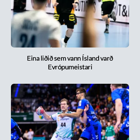
Eina liðið sem vann Ísland varð
Evrópumeistari