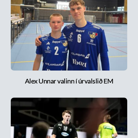
Alex Unnar valinn í úrvalslið EM