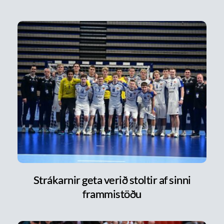
Strákarnir geta verið stoltir af sinni
frammistöðu