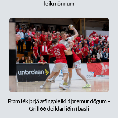
leikmönnum
Fram lék þrjá æfingaleiki á þremur dögum –
Grill66 deildarliðin í basli