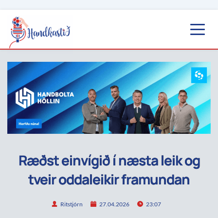
Ræðst einvígið í næsta leik og
tveir oddaleikir framundan
Ritstjórn
27.04.2026
23:07