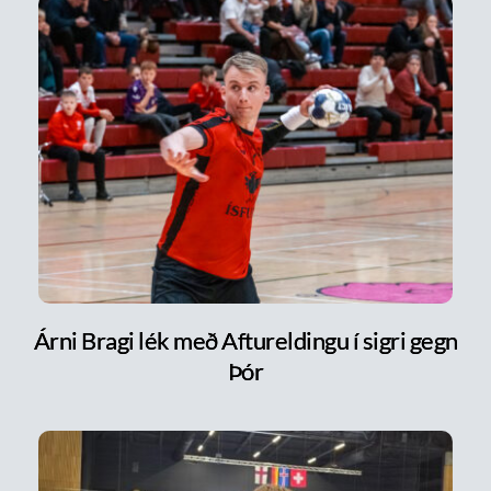
Árni Bragi lék með Aftureldingu í sigri gegn
Þór