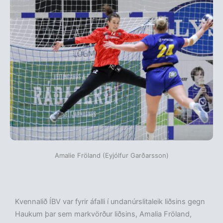
Amalie Fröland (Eyjólfur Garðarsson)
Kvennalið ÍBV var fyrir áfalli í undanúrslitaleik liðsins gegn
Haukum þar sem markvörður liðsins, Amalia Fröland,