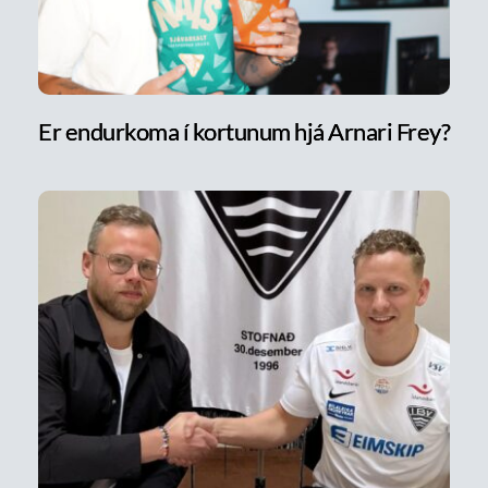
Er endurkoma í kortunum hjá Arnari Frey?