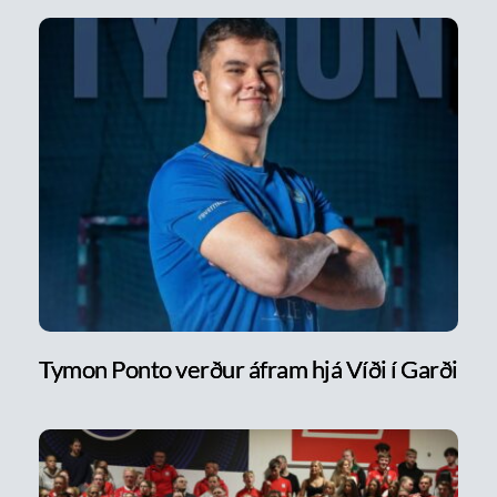
Tymon Ponto verður áfram hjá Víði í Garði