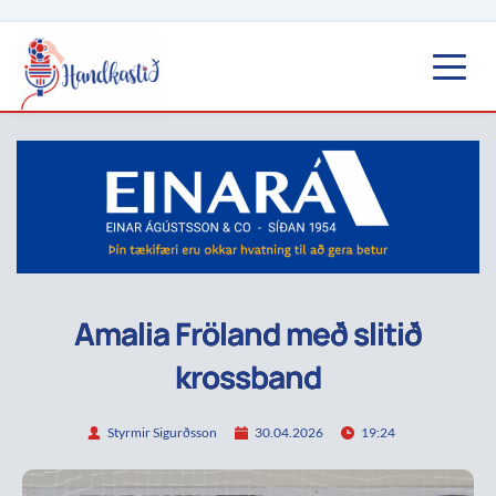
Amalia Fröland með slitið
krossband
Styrmir Sigurðsson
30.04.2026
19:24