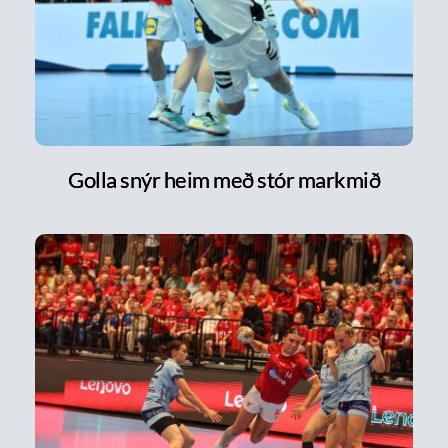
Golla snýr heim með stór markmið