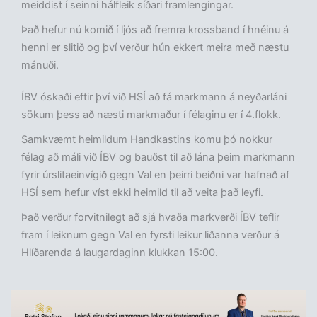
meiddist í seinni hálfleik síðari framlengingar.
Það hefur nú komið í ljós að fremra krossband í hnéinu á
henni er slitið og því verður hún ekkert meira með næstu
mánuði.
ÍBV óskaði eftir því við HSÍ að fá markmann á neyðarláni
sökum þess að næsti markmaður í félaginu er í 4.flokk.
Samkvæmt heimildum Handkastins komu þó nokkur
félag að máli við ÍBV og bauðst til að lána þeim markmann
fyrir úrslitaeinvígið gegn Val en þeirri beiðni var hafnað af
HSÍ sem hefur víst ekki heimild til að veita það leyfi.
Það verður forvitnilegt að sjá hvaða markverði ÍBV teflir
fram í leiknum gegn Val en fyrsti leikur liðanna verður á
Hlíðarenda á laugardaginn klukkan 15:00.