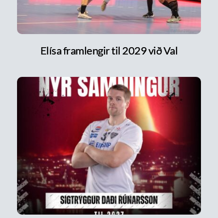
Elísa framlengir til 2029 við Val