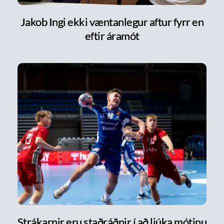
Jakob Ingi ekki væntanlegur aftur fyrr en
eftir áramót
Strákarnir eru staðráðnir í að ljúka mótinu