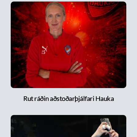
Rut ráðin aðstoðarþjálfari Hauka