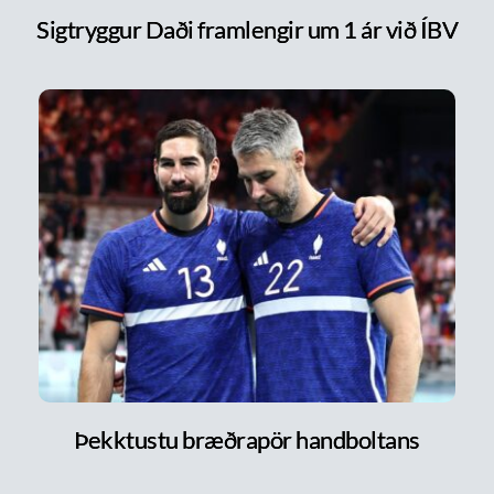
Sigtryggur Daði framlengir um 1 ár við ÍBV
Þekktustu bræðrapör handboltans