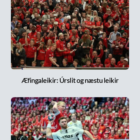
Æfingaleikir: Úrslit og næstu leikir