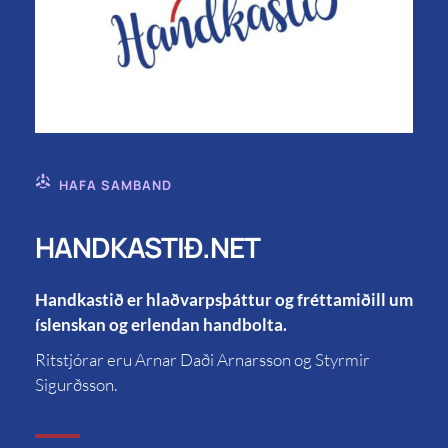
HAFA SAMBAND
HANDKASTIÐ.NET
Handkastið er hlaðvarpsþáttur og fréttamiðill um
íslenskan og erlendan handbolta.
Ritstjórar eru Arnar Daði Arnarsson og Styrmir
Sigurðsson.