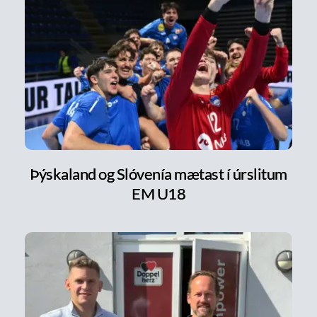
Þýskaland og Slóvenía mætast í úrslitum
EM U18