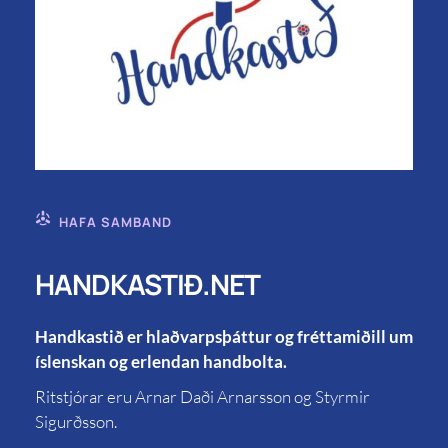
HAFA SAMBAND
HANDKASTIÐ.NET
Handkastið er hlaðvarpsþáttur og fréttamiðill um
íslenskan og erlendan handbolta.
Ritstjórar eru Arnar Daði Arnarsson og Styrmir
Sigurðsson.