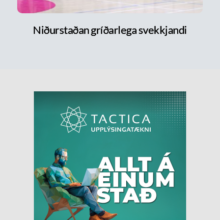
Niðurstaðan gríðarlega svekkjandi