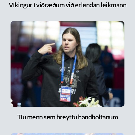
Víkingur í viðræðum við erlendan leikmann
Tíu menn sem breyttu handboltanum