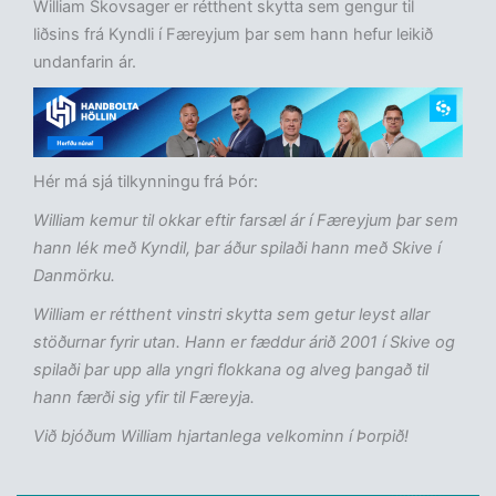
William Skovsager er rétthent skytta sem gengur til
liðsins frá Kyndli í Færeyjum þar sem hann hefur leikið
undanfarin ár.
Hér má sjá tilkynningu frá Þór:
William kemur til okkar eftir farsæl ár í Færeyjum þar sem
hann lék með Kyndil, þar áður spilaði hann með Skive í
Danmörku.
William er rétthent vinstri skytta sem getur leyst allar
stöðurnar fyrir utan. Hann er fæddur árið 2001 í Skive og
spilaði þar upp alla yngri flokkana og alveg þangað til
hann færði sig yfir til Færeyja.
Við bjóðum William hjartanlega velkominn í Þorpið!