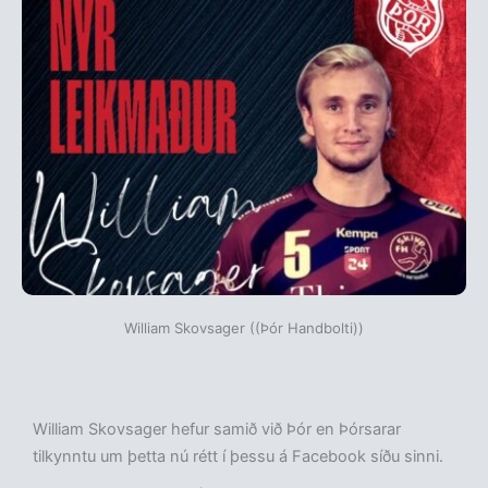
William Skovsager ((Þór Handbolti))
William Skovsager hefur samið við Þór en Þórsarar
tilkynntu um þetta nú rétt í þessu á Facebook síðu sinni.