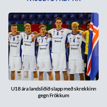
U18 ára landsliðið slapp með skrekkinn
gegn Frökkum