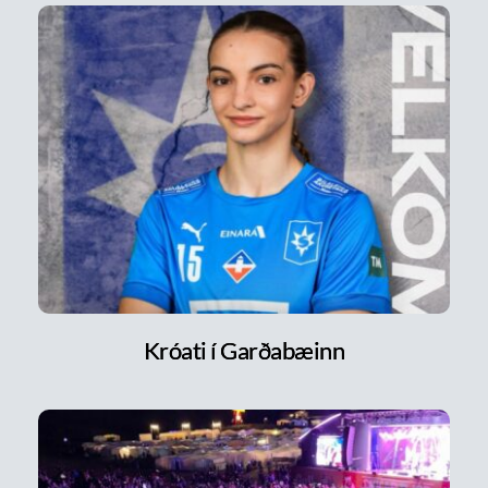
Króati í Garðabæinn