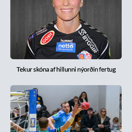
Tekur skóna af hillunni nýorðin fertug