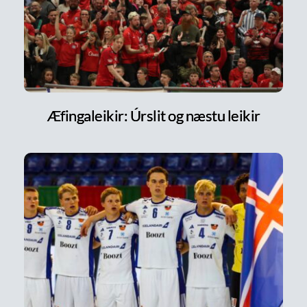
Æfingaleikir: Úrslit og næstu leikir