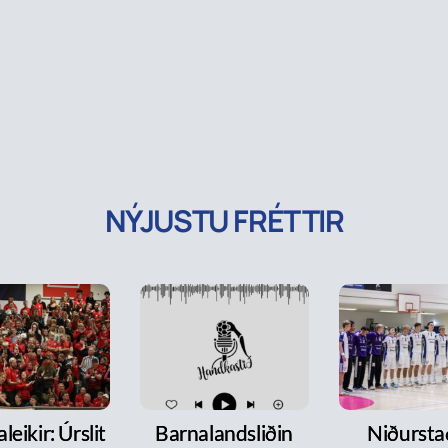
NÝJUSTU FRÉTTIR
leikir: Úrslit
Barnalandsliðin
Niðurst