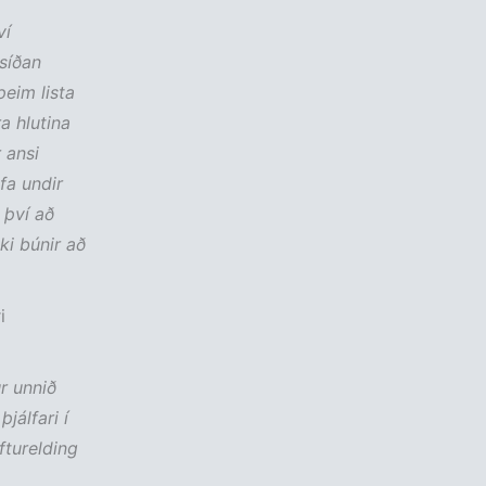
ví
 síðan
þeim lista
a hlutina
 ansi
fa undir
 því að
ki búnir að
i
r unnið
jálfari í
fturelding