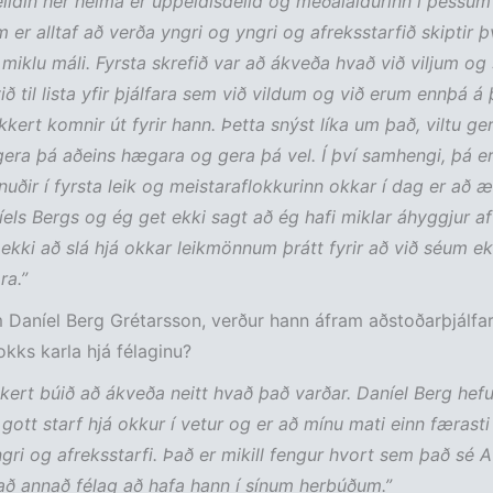
eildin hér heima er uppeldisdeild og meðalaldurinn í þessum
m er alltaf að verða yngri og yngri og afreksstarfið skiptir þ
 miklu máli. Fyrsta skrefið var að ákveða hvað við viljum og
ð til lista yfir þjálfara sem við vildum og við erum ennþá á 
kert komnir út fyrir hann. Þetta snýst líka um það, viltu ger
gera þá aðeins hægara og gera þá vel. Í því samhengi, þá er
uðir í fyrsta leik og meistaraflokkurinn okkar í dag er að æ
íels Bergs og ég get ekki sagt að ég hafi miklar áhyggjur af
 ekki að slá hjá okkar leikmönnum þrátt fyrir að við séum ek
ra.”
 Daníel Berg Grétarsson, verður hann áfram aðstoðarþjálfar
okks karla hjá félaginu?
kkert búið að ákveða neitt hvað það varðar. Daníel Berg hefu
gott starf hjá okkur í vetur og er að mínu mati einn færasti þ
ri og afreksstarfi. Það er mikill fengur hvort sem það sé A
að annað félag að hafa hann í sínum herbúðum.”