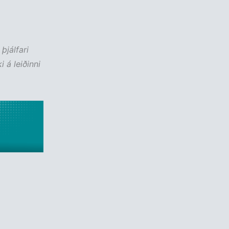
þjálfari
i á leiðinni