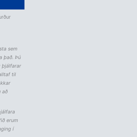
urður
rsta sem
a það. Þú
 þjálfarar
taf til
okkar
u að
jálfara
Við erum
ging í