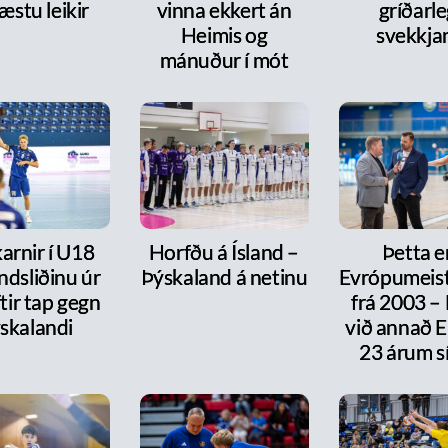
æstu leikir
vinna ekkert án
gríðarl
Heimis og
svekkja
mánuður í mót
arnir í U18
Horfðu á Ísland –
Þetta e
ndsliðinu úr
Þýskaland á netinu
Evrópumeist
ftir tap gegn
frá 2003 –
skalandi
við annað E
23 árum s