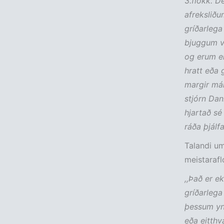
3.flokk. D
afreksliðu
gríðarlega
bjuggum vi
og erum ek
hratt eða 
margir mán
stjórn Dan
hjartað sé
ráða þjálfa
Talandi um
meistarafl
,,Það er e
gríðarlega 
þessum yng
eða eitthv