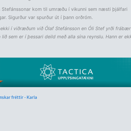
 Stefánssonar kom til umræðu í vikunni sem næsti þjálfari
gar. Sigurður var spurður út í þann orðróm.
 ekki í viðræðum við Ólaf Stefánsson en Óli Stef yrði frábær 
 lið sem er í þessari deild með alla sína reynslu. Hann er ekk
nskar fréttir - Karla