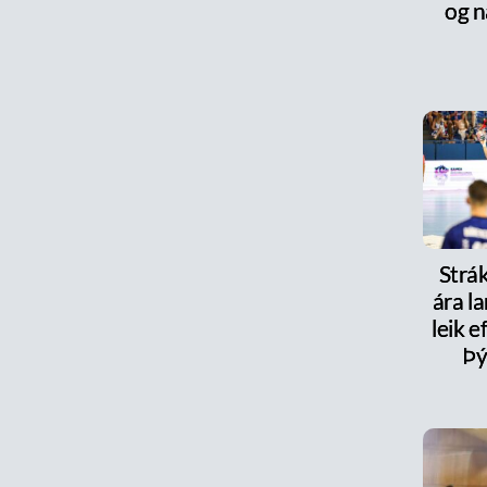
og n
Strák
ára la
leik e
Þý