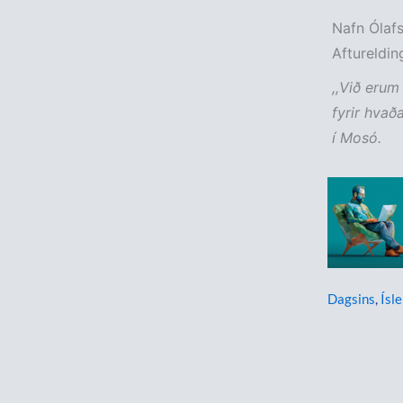
Nafn Ólafs
Aftureldin
,,Við erum
fyrir hvaða
í Mosó.
Dagsins
,
Ísle