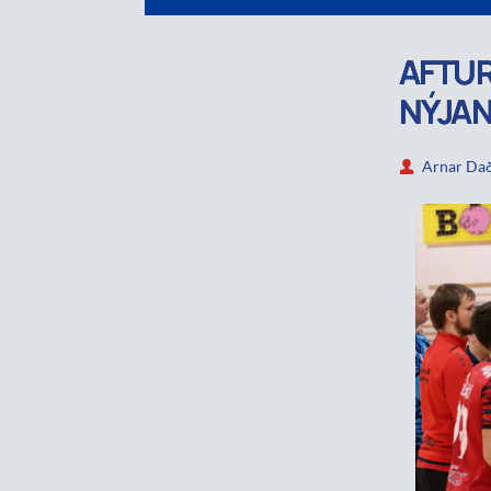
AFTUR
NÝJAN
Arnar Dað