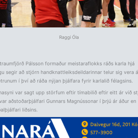
Raggi Óla
traumfjörð Pálsson formaður meistaraflokks ráðs karla hjá
gu segir að stjórn handknattleiksdeildarinnar telur sig vera á
runum í því að ráða nýjan þjálfara fyrir karlalið félagsins.
asyni var sagt upp störfum eftir tímabilið eftir eitt ár við s
var aðstoðarþjálfari Gunnars Magnússonar í þrjú ár áður en
lþjálfari liðsins.