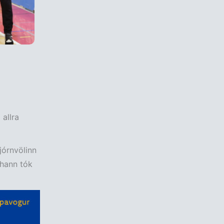
 allra
tjórnvölinn
 hann tók