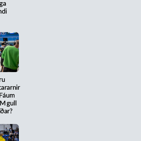
ega
ndi
ru
ararnir
 Fáum
M gull
íðar?