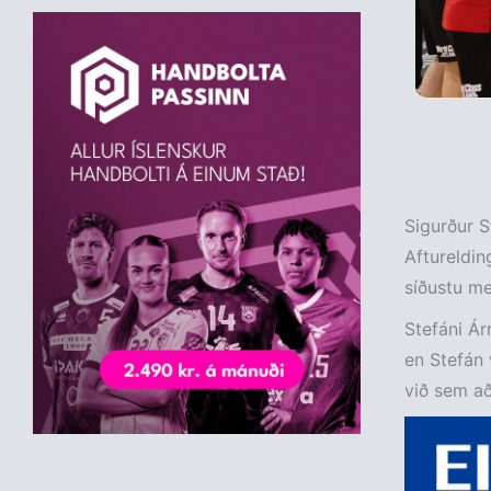
Sigurður S
Aftureldin
síðustu met
Stefáni Árn
en Stefán 
við sem aða