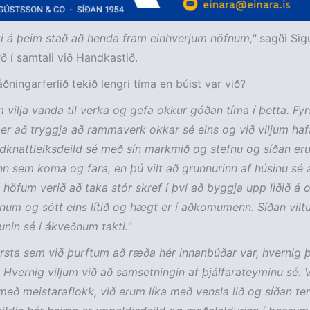
ki á þeim stað að henda fram einhverjum nöfnum,"
sagði Sig
ð í samtali við Handkastið.
áðningarferlið tekið lengri tíma en búist var við?
m vilja vanda til verka og gefa okkur góðan tíma í þetta. Fy
er að tryggja að rammaverk okkar sé eins og við viljum haf
ndknattleiksdeild sé með sín markmið og stefnu og síðan eru
n sem koma og fara, en þú vilt að grunnurinn af húsinu sé all
ð höfum verið að taka stór skref í því að byggja upp liðið á 
m og sótt eins lítið og hægt er í aðkomumenn. Síðan vilt
nin sé í ákveðnum takti."
yrsta sem við þurftum að ræða hér innanbúðar var, hvernig þ
? Hvernig viljum við að samsetningin af þjálfarateyminu sé. 
með meistaraflokk, við erum líka með vensla lið og síðan ten