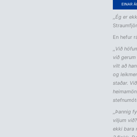
,,Ég er ek
Straumfjör
En hefur r
,,Við höfu
við gerum 
vilt að ha
og leikmen
staðar. Vi
heimamönnu
stefnumótu
,,Þannig f
viljum við
ekki bara 