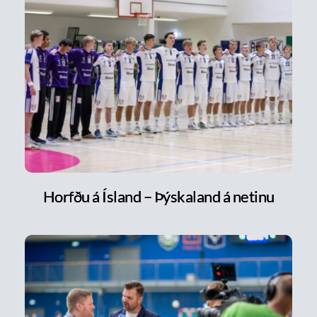
Horfðu á Ísland – Þýskaland á netinu