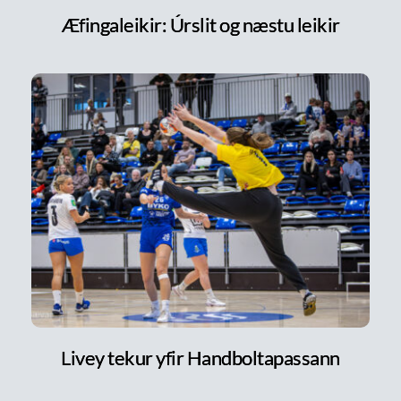
Æfingaleikir: Úrslit og næstu leikir
Livey tekur yfir Handboltapassann