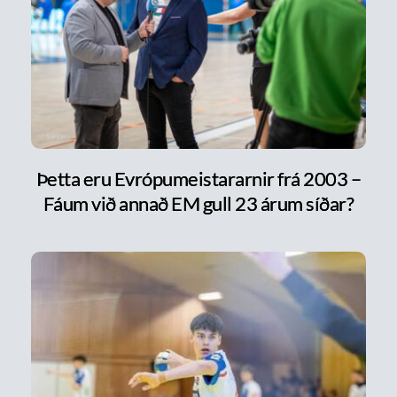
Þetta eru Evrópumeistararnir frá 2003 –
Fáum við annað EM gull 23 árum síðar?