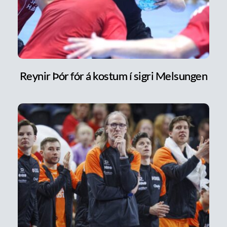
Reynir Þór fór á kostum í sigri Melsungen