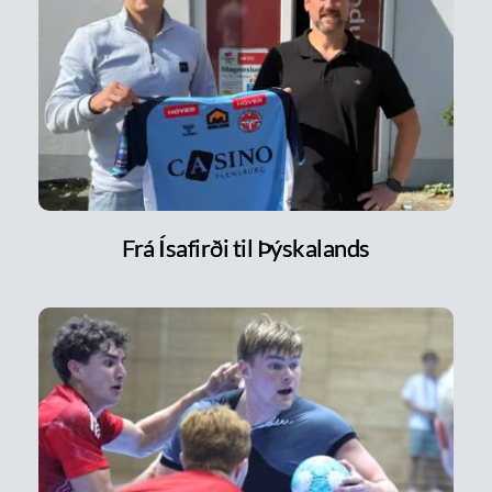
Frá Ísafirði til Þýskalands