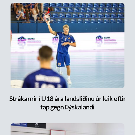
Strákarnir í U18 ára landsliðinu úr leik eftir
tap gegn Þýskalandi