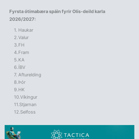
Fyrsta ótímabæra spáin fyrir Olís-deild karla
2026/2027:
Haukar
Valur
FH
Fram
KA
ÍBV
Afturelding
Þór
HK
Víkingur
Stjarnan
Selfoss