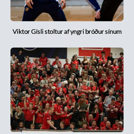
Viktor Gísli stoltur af yngri bróður sínum