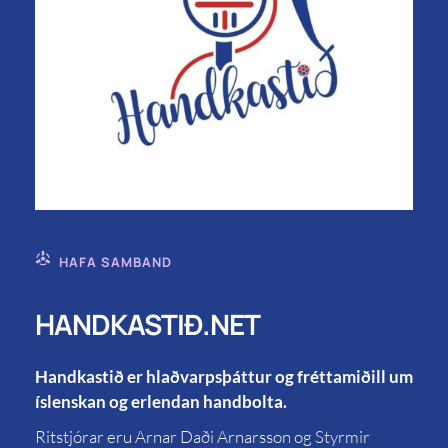
HAFA SAMBAND
HANDKASTIÐ.NET
Handkastið er hlaðvarpsþáttur og fréttamiðill um
íslenskan og erlendan handbolta.
Ritstjórar eru Arnar Daði Arnarsson og Styrmir