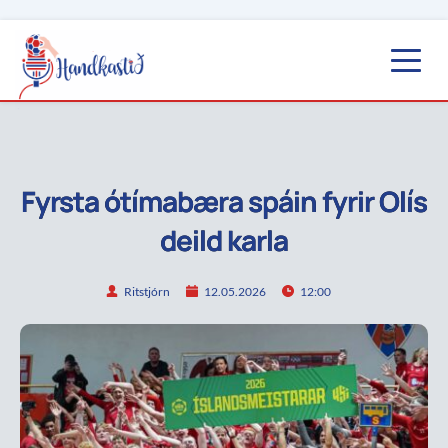
Fyrsta ótímabæra spáin fyrir Olís
deild karla
Ritstjórn
12.05.2026
12:00