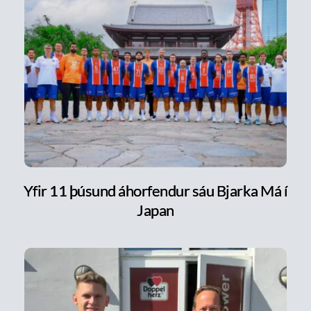
Yfir 11 þúsund áhorfendur sáu Bjarka Má í
Japan