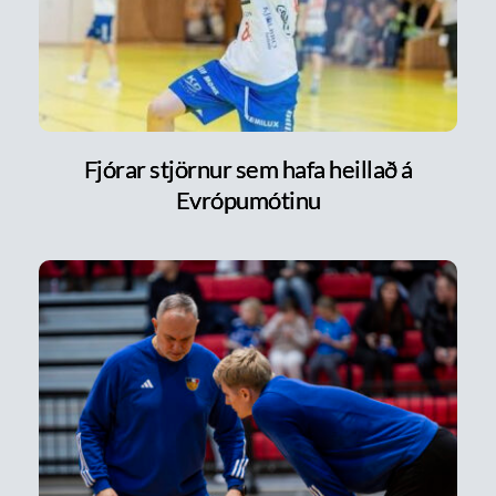
Fjórar stjörnur sem hafa heillað á
Evrópumótinu