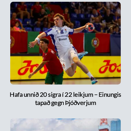
Hafa unnið 20 sigra í 22 leikjum – Einungis
tapað gegn Þjóðverjum