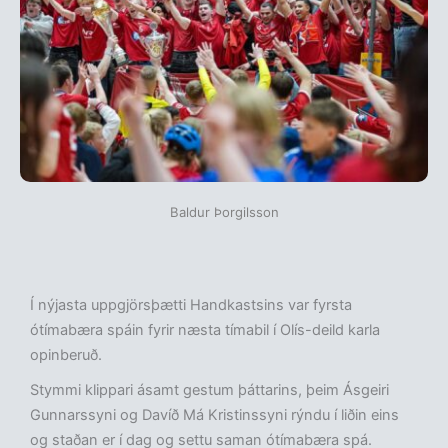
Baldur Þorgilsson
Í nýjasta uppgjörsþætti Handkastsins var fyrsta
ótímabæra spáin fyrir næsta tímabil í Olís-deild karla
opinberuð.
Stymmi klippari ásamt gestum þáttarins, þeim Ásgeiri
Gunnarssyni og Davíð Má Kristinssyni rýndu í liðin eins
og staðan er í dag og settu saman ótímabæra spá.