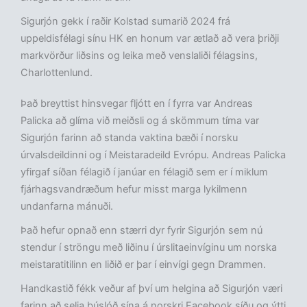
Sigurjón gekk í raðir Kolstad sumarið 2024 frá
uppeldisfélagi sínu HK en honum var ætlað að vera þriðji
markvörður liðsins og leika með venslaliði félagsins,
Charlottenlund.
Það breyttist hinsvegar fljótt en í fyrra var Andreas
Palicka að glíma við meiðsli og á skömmum tíma var
Sigurjón farinn að standa vaktina bæði í norsku
úrvalsdeildinni og í Meistaradeild Evrópu. Andreas Palicka
yfirgaf síðan félagið í janúar en félagið sem er í miklum
fjárhagsvandræðum hefur misst marga lykilmenn
undanfarna mánuði.
Það hefur opnað enn stærri dyr fyrir Sigurjón sem nú
stendur í ströngu með liðinu í úrslitaeinvíginu um norska
meistaratitilinn en liðið er þar í einvígi gegn Drammen.
Handkastið fékk veður af því um helgina að Sigurjón væri
farinn að selja búslóð sína á norskri Facebook síðu og ýtti