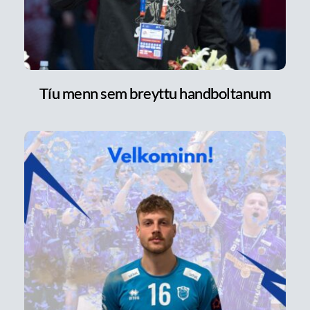
Tíu menn sem breyttu handboltanum