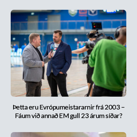
Þetta eru Evrópumeistararnir frá 2003 –
Fáum við annað EM gull 23 árum síðar?