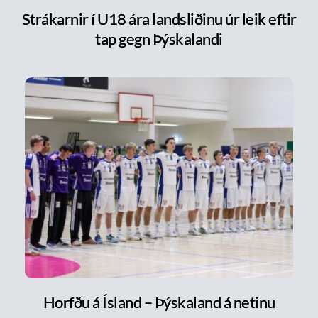
Strákarnir í U18 ára landsliðinu úr leik eftir
tap gegn Þýskalandi
Horfðu á Ísland – Þýskaland á netinu