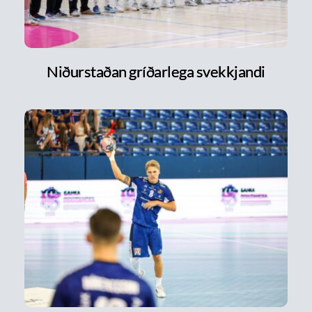
Niðurstaðan gríðarlega svekkjandi