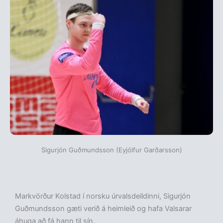
Sigurjón Guðmundsson (Eyjólfur Garðarsson)
Markvörður Kolstad í norsku úrvalsdeildinni, Sigurjón
Guðmundsson gæti verið á heimleið og hafa Valsarar
áhuga að fá hann til sín.