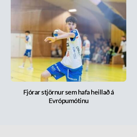
Fjórar stjörnur sem hafa heillað á
Evrópumótinu