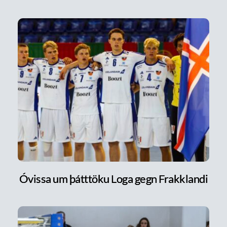
Óvissa um þátttöku Loga gegn Frakklandi