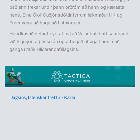
það enn frekar undir þann orðróm að hann og kærasta
hans, Elna Ólöf Guðjónsdóttir fyrrum leikmaður HK og
Fram væru að huga að flutningum.
Handkastið hefur heyrt af því að Valur hafi haft samband
við Sigurjón á þessu ári og athugað áhuga hans á að
ganga í raðir Hlíðarendafélagsins.
Dagsins
,
Íslenskar fréttir - Karla