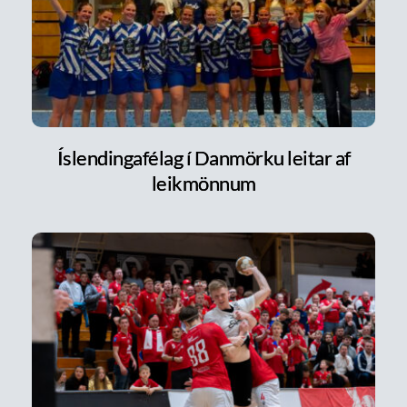
Íslendingafélag í Danmörku leitar af
leikmönnum