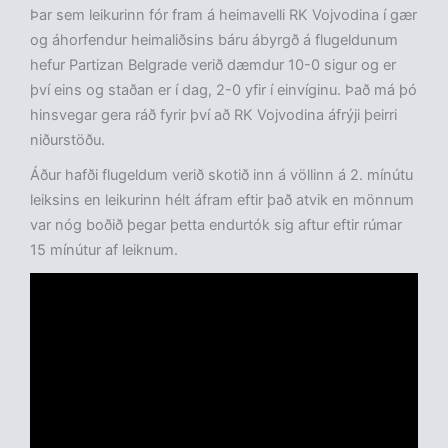
Þar sem leikurinn fór fram á heimavelli RK Vojvodina í gær
og áhorfendur heimaliðsins báru ábyrgð á flugeldunum
hefur Partizan Belgrade verið dæmdur 10-0 sigur og er
því eins og staðan er í dag, 2-0 yfir í einvíginu. Það má þó
hinsvegar gera ráð fyrir því að RK Vojvodina áfrýji þeirri
niðurstöðu.
Áður hafði flugeldum verið skotið inn á völlinn á 2. mínútu
leiksins en leikurinn hélt áfram eftir það atvik en mönnum
var nóg boðið þegar þetta endurtók sig aftur eftir rúmar
15 mínútur af leiknum.