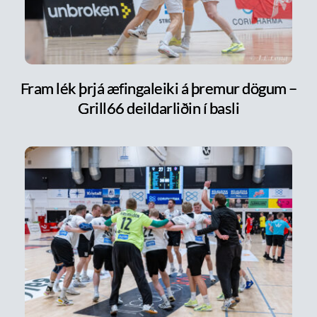
Fram lék þrjá æfingaleiki á þremur dögum –
Grill66 deildarliðin í basli