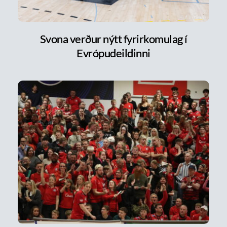
Svona verður nýtt fyrirkomulag í
Evrópudeildinni