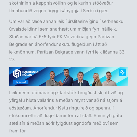
skotnir inn á keppnisvöllinn og leikurinn stöðvaður
tímabundið vegna öryggisáhyggja í Serbíu í gær.
Um var að ræða annan leik í úrslitaeinvíginu í serbnesku
úrvalsdeildinni sem snarhætt um miðjan fyrri hálfleik.
Staðan var þá 6-5 fyrir RK Vojvodina gegn Partizan
Belgrade en áhorfendur skutu flugeldum í átt að
leikmönnum. Partizan Belgrade vann fyrri leik liðanna 33-
27.
Leikmenn, dómarar og starfsfólk brugðust skjótt við og
yfirgáfu hluta vallarins á meðan reynt var að ná stjórn á
aðstæðum. Áhorfendur lýstu ringulreið og spennu í
stúkunni eftir að flugeldarnir fóru af stað. Sumir yfirgáfu
sæti sín á meðan aðrir fylgdust agndofa með því sem
fram fór.