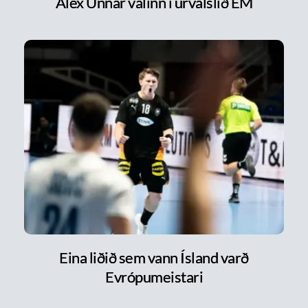
Alex Unnar valinn í úrvalslið EM
Eina liðið sem vann Ísland varð
Evrópumeistari