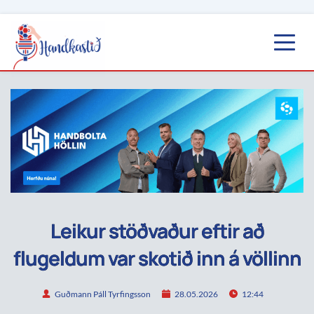
Leikur stöðvaður eftir að
flugeldum var skotið inn á völlinn
Guðmann Páll Tyrfingsson
28.05.2026
12:44