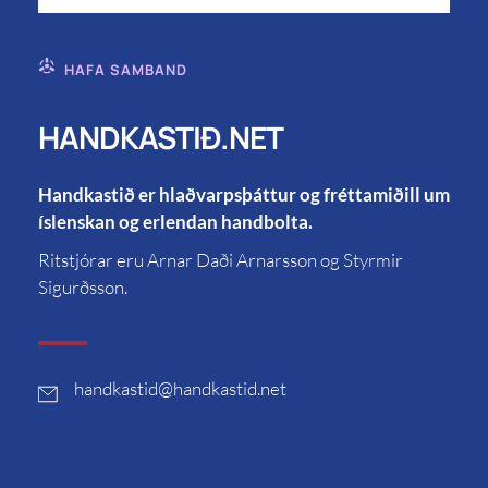
HAFA SAMBAND
HANDKASTIÐ.NET
Handkastið er hlaðvarpsþáttur og fréttamiðill um
íslenskan og erlendan handbolta.
Ritstjórar eru Arnar Daði Arnarsson og Styrmir
Sigurðsson.
handkastid
@handkastid.net