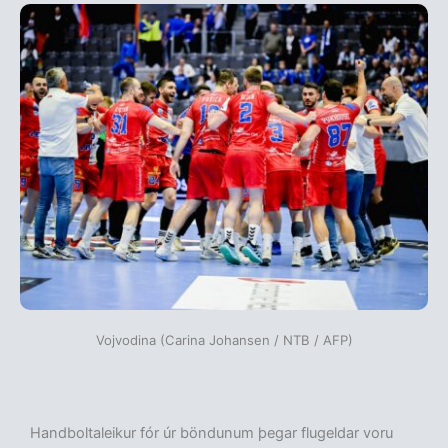
Vojvodina (Carina Johansen / NTB / AFP)
Handboltaleikur fór úr böndunum þegar flugeldar voru