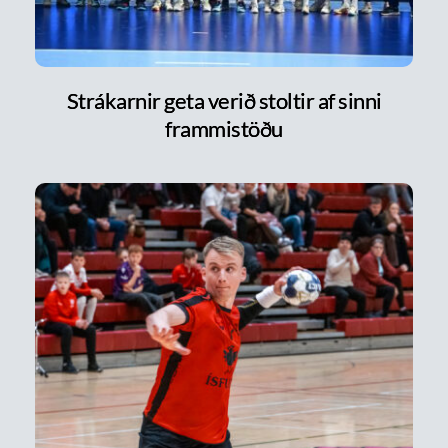
Strákarnir geta verið stoltir af sinni
frammistöðu