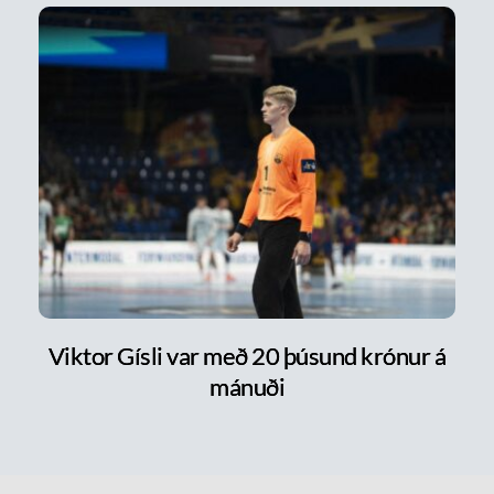
Viktor Gísli var með 20 þúsund krónur á
mánuði