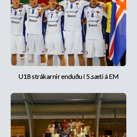
U18 strákarnir enduðu í 5.sæti á EM