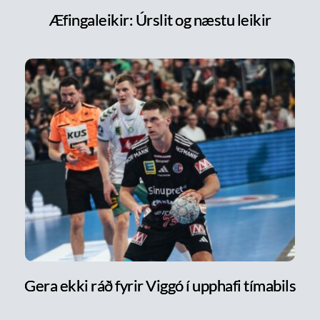
Æfingaleikir: Úrslit og næstu leikir
Gera ekki ráð fyrir Viggó í upphafi tímabils