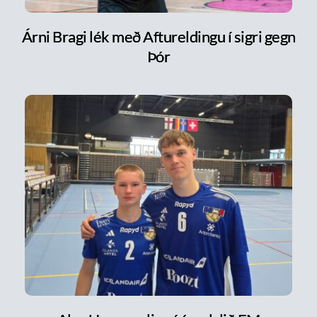
Árni Bragi lék með Aftureldingu í sigri gegn
Þór