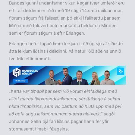
Bundesligunni undanfarnar vikur. Þegar tvær umferðir eru
eftir af deildinni er liðið með 19 stig í 14.sæti deildarinnar,
fjórum stigum frá fallsæti en þó ekki í fallhættu þar sem
liðið er með töluvert betri markatölu heldur en Minden
sem er fjórum stigum á eftir Erlangen.
Erlangen hefur tapað fimm leikjum í röð og sjö af síðustu
átta leikjum liðsins í deildinni. Þá hefur liðið aðeins unnið
tvo leiki eftir áramót.
„Þetta var tímabil þar sem við vorum einfaldlega með
alltof marga fjarverandi leikmenn, sérstaklega á seinni
hluta tímabilsins, sem við bættum að hluta upp með því
að gefa ungu leikmönnunum stærra hlutverk,"
sagði
Johannes Sellin þjálfari liðsins þegar hann fer yfir
stormasamt tímabil félagsins.