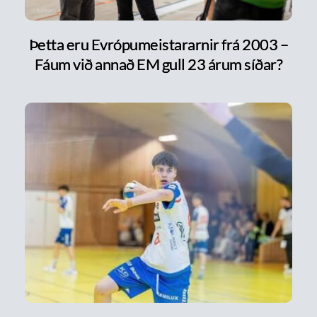
Þetta eru Evrópumeistararnir frá 2003 –
Fáum við annað EM gull 23 árum síðar?