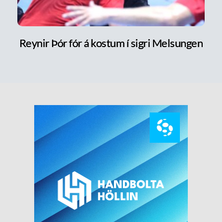
Reynir Þór fór á kostum í sigri Melsungen