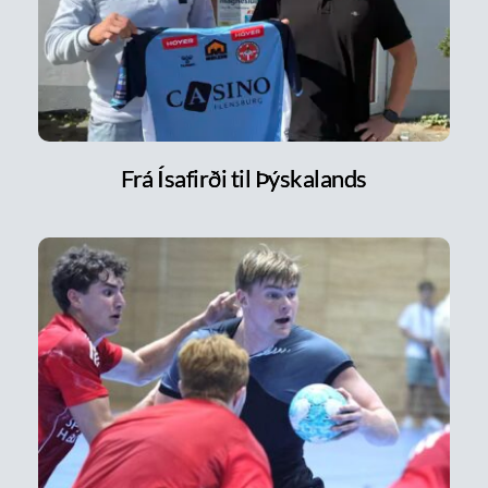
Frá Ísafirði til Þýskalands