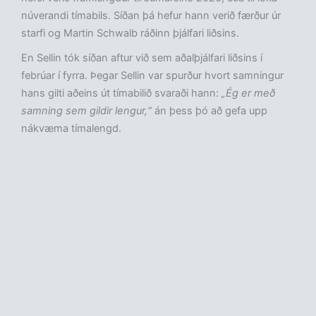
núverandi tímabils. Síðan þá hefur hann verið færður úr
starfi og Martin Schwalb ráðinn þjálfari liðsins.
En Sellin tók síðan aftur við sem aðalþjálfari liðsins í
febrúar í fyrra. Þegar Sellin var spurður hvort samningur
hans gilti aðeins út tímabilið svaraði hann:
„Ég er með
samning sem gildir lengur,“
án þess þó að gefa upp
nákvæma tímalengd.