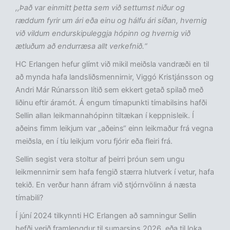
,,Það var einmitt þetta sem við settumst niður og
ræddum fyrir um ári eða einu og hálfu ári síðan, hvernig
við vildum endurskipuleggja hópinn og hvernig við
ætluðum að endurræsa allt verkefnið.“
HC Erlangen hefur glímt við mikil meiðsla vandræði en til
að mynda hafa landsliðsmennirnir, Viggó Kristjánsson og
Andri Már Rúnarsson lítið sem ekkert getað spilað með
liðinu eftir áramót. Á engum tímapunkti tímabilsins hafði
Sellin allan leikmannahópinn tiltækan í keppnisleik. Í
aðeins fimm leikjum var „aðeins“ einn leikmaður frá vegna
meiðsla, en í tíu leikjum voru fjórir eða fleiri frá.
Sellin segist vera stoltur af þeirri þróun sem ungu
leikmennirnir sem hafa fengið stærra hlutverk í vetur, hafa
tekið. En verður hann áfram við stjórnvölinn á næsta
tímabili?
Í júní 2024 tilkynnti HC Erlangen að samningur Sellin
hefði verið framlengdur til sumarsins 2026, eða til loka