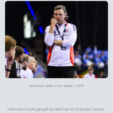
Johannes Sellin (Tom Weller / AFP)
Það hefur hvorki gengið né rekið hjá HC Erlangen í þýsku