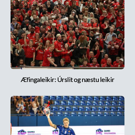
Æfingaleikir: Úrslit og næstu leikir