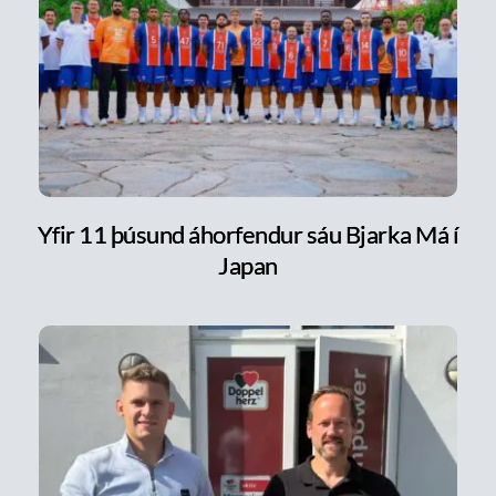
Yfir 11 þúsund áhorfendur sáu Bjarka Má í
Japan