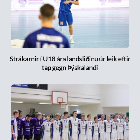
Strákarnir í U18 ára landsliðinu úr leik eftir
tap gegn Þýskalandi