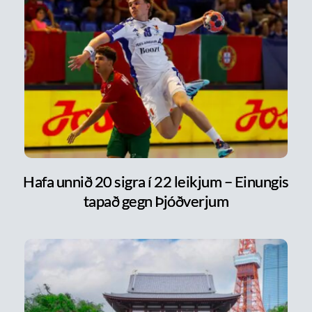
Hafa unnið 20 sigra í 22 leikjum – Einungis
tapað gegn Þjóðverjum