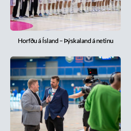
Horfðu á Ísland – Þýskaland á netinu