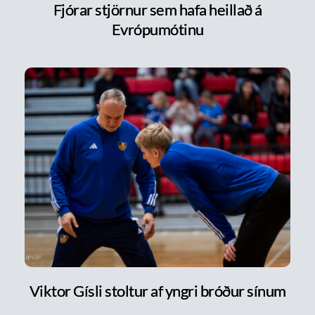
Fjórar stjörnur sem hafa heillað á
Evrópumótinu
Viktor Gísli stoltur af yngri bróður sínum