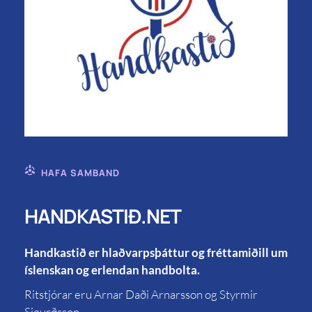
HAFA SAMBAND
HANDKASTIÐ.NET
Handkastið er hlaðvarpsþáttur og fréttamiðill um
íslenskan og erlendan handbolta.
Ritstjórar eru Arnar Daði Arnarsson og Styrmir
Sigurðsson.