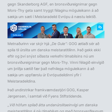
gegn Skanderborg AGF, en bronsviðureignirnar gegn
Mors-Thy geta samt tryggt félaginu möguleikann á að
sækja um sæti í Meistaradeild Evrópu á næstu leiktíð.
Metnaðurinn var skýr hjá „
De Gule“
: GOG ætlaði sér að
spila til úrslita um danska meistaratitilinn. Það gekk ekki
eftir og því snýst síðasta verkefni tímabilsins nú um
bronsviðureignirnar gegn Mors-Thy. Vinni félagið einvígið
um þriðja sætið fær það nefnilega möguleikann á að
sækja um uppfærslu úr Evrópudeildinni yfir í
Meistaradeildina.
Það undirstrikar framkvæmdastjóri GOG, Kasper
Jørgensen, í samtali við Fyens Stiftstidende.
,,Við höfum spilað átta undanúrslitaeinvígi um danska
meistaratitilinn á níu tímabilum og með bronsverðlaunum