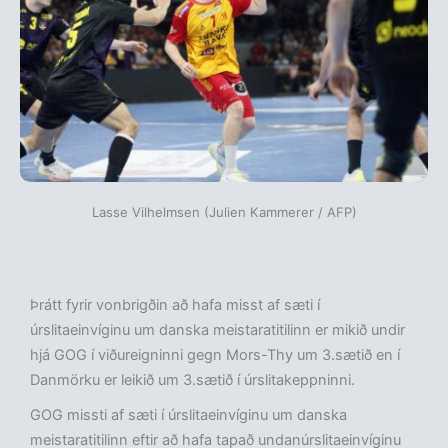
Lasse Vilhelmsen (Julien Kammerer / AFP)
Þrátt fyrir vonbrigðin að hafa misst af sæti í
úrslitaeinvíginu um danska meistaratitilinn er mikið undir
hjá GOG í viðureigninni gegn Mors-Thy um 3.sætið en í
Danmörku er leikið um 3.sætið í úrslitakeppninni.
GOG missti af sæti í úrslitaeinvíginu um danska
meistaratitilinn eftir að hafa tapað undanúrslitaeinvíginu