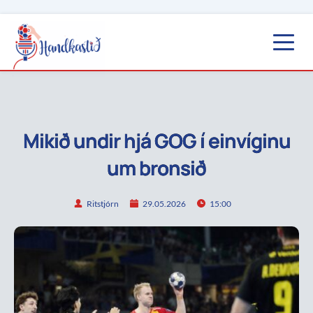
Mikið undir hjá GOG í einvíginu
um bronsið
Ritstjórn
29.05.2026
15:00