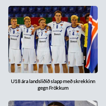
U18 ára landsliðið slapp með skrekkinn
gegn Frökkum