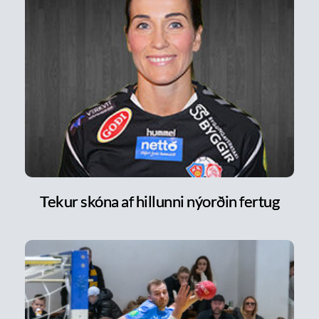
Tekur skóna af hillunni nýorðin fertug