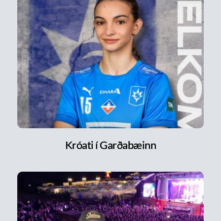
Króati í Garðabæinn