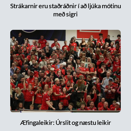
Strákarnir eru staðráðnir í að ljúka mótinu
með sigri
Æfingaleikir: Úrslit og næstu leikir