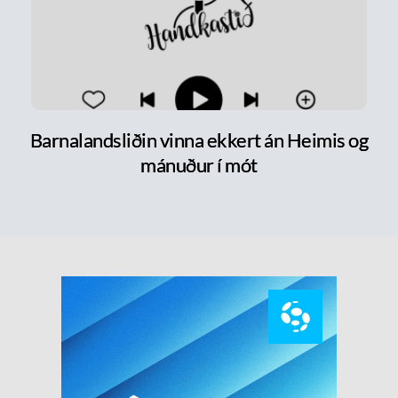
Barnalandsliðin vinna ekkert án Heimis og
mánuður í mót