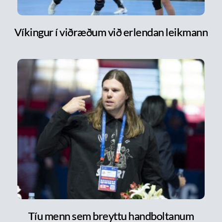
Víkingur í viðræðum við erlendan leikmann
Tíu menn sem breyttu handboltanum