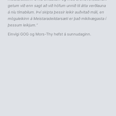
getum við enn sagt að við höfum unnið til átta verðlauna
á níu tímabilum. Því skipta þessir leikir auðvitað máli, en
möguleikinn á Meistaradeildarsæti er það mikilvægasta í
þessum leikjum.“
Einvígi GOG og Mors-Thy hefst á sunnudaginn.