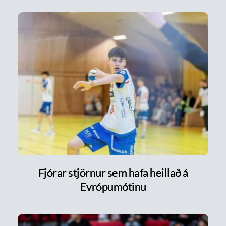
Fjórar stjörnur sem hafa heillað á
Evrópumótinu