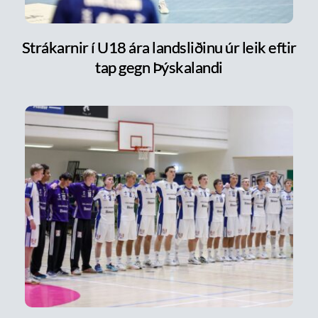
Strákarnir í U18 ára landsliðinu úr leik eftir
tap gegn Þýskalandi