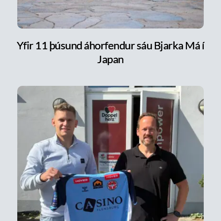
Yfir 11 þúsund áhorfendur sáu Bjarka Má í
Japan