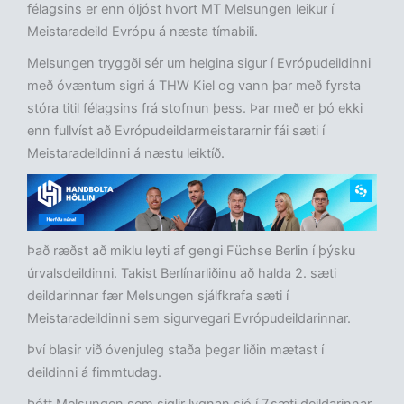
félagsins er enn óljóst hvort MT Melsungen leikur í
Meistaradeild Evrópu á næsta tímabili.
Melsungen tryggði sér um helgina sigur í Evrópudeildinni
með óvæntum sigri á THW Kiel og vann þar með fyrsta
stóra titil félagsins frá stofnun þess. Þar með er þó ekki
enn fullvíst að Evrópudeildarmeistararnir fái sæti í
Meistaradeildinni á næstu leiktíð.
Það ræðst að miklu leyti af gengi Füchse Berlin í þýsku
úrvalsdeildinni. Takist Berlínarliðinu að halda 2. sæti
deildarinnar fær Melsungen sjálfkrafa sæti í
Meistaradeildinni sem sigurvegari Evrópudeildarinnar.
Því blasir við óvenjuleg staða þegar liðin mætast í
deildinni á fimmtudag.