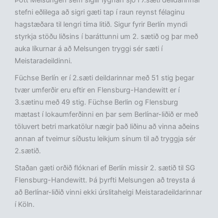
Þótt Melsungen sem siglir lygnan sjó í 7.sæti deildarinnar
stefni eðlilega að sigri gæti tap í raun reynst félaginu
hagstæðara til lengri tíma litið. Sigur fyrir Berlín myndi
styrkja stöðu liðsins í baráttunni um 2. sætið og þar með
auka líkurnar á að Melsungen tryggi sér sæti í
Meistaradeildinni.
Füchse Berlín er í 2.sæti deildarinnar með 51 stig þegar
tvær umferðir eru eftir en Flensburg-Handewitt er í
3.sætinu með 49 stig. Füchse Berlin og Flensburg
mætast í lokaumferðinni en þar sem Berlínar-liðið er með
töluvert betri markatölur nægir það liðinu að vinna aðeins
annan af tveimur síðustu leikjum sínum til að tryggja sér
2.sætið.
Staðan gæti orðið flóknari ef Berlín missir 2. sætið til SG
Flensburg-Handewitt. Þá þyrfti Melsungen að treysta á
að Berlínar-liðið vinni ekki úrslitahelgi Meistaradeildarinnar
í Köln.