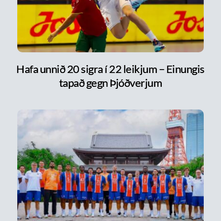
Hafa unnið 20 sigra í 22 leikjum – Einungis
tapað gegn Þjóðverjum