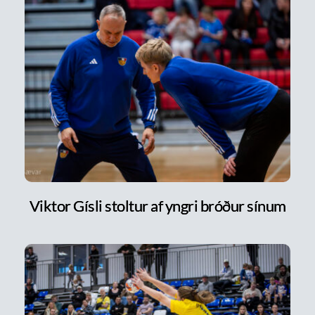
Viktor Gísli stoltur af yngri bróður sínum