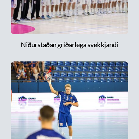
Niðurstaðan gríðarlega svekkjandi