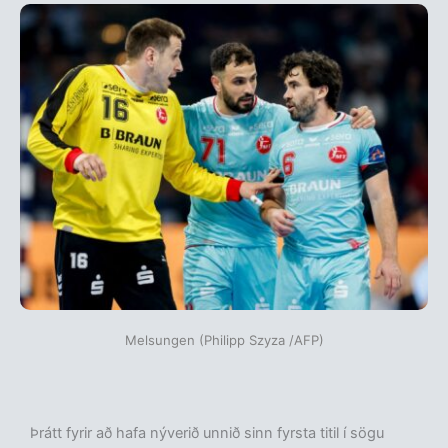
Melsungen (Philipp Szyza /AFP)
Þrátt fyrir að hafa nýverið unnið sinn fyrsta titil í sögu