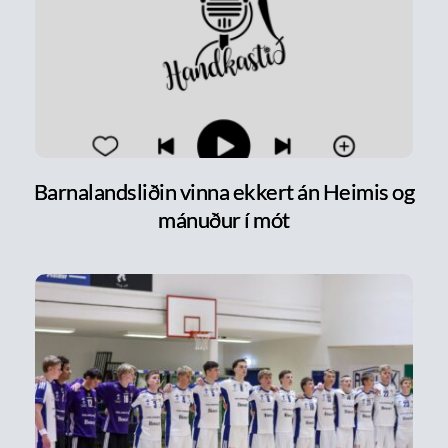
Barnalandsliðin vinna ekkert án Heimis og
mánuður í mót