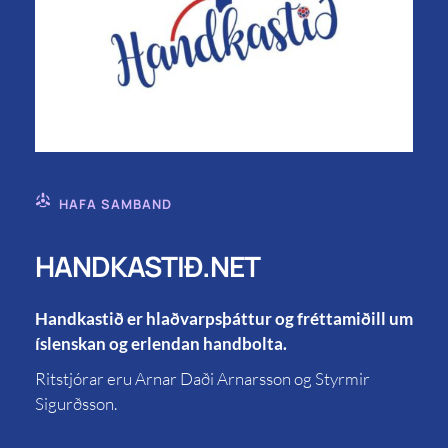
HAFA SAMBAND
HANDKASTIÐ.NET
Handkastið er hlaðvarpsþáttur og fréttamiðill um
íslenskan og erlendan handbolta.
Ritstjórar eru Arnar Daði Arnarsson og Styrmir
Sigurðsson.