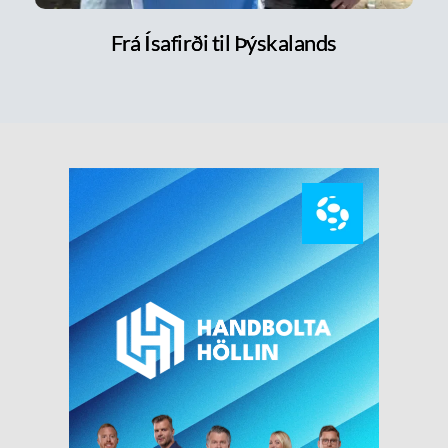
Frá Ísafirði til Þýskalands