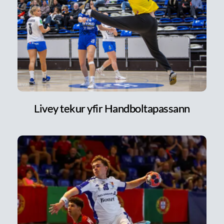
Livey tekur yfir Handboltapassann