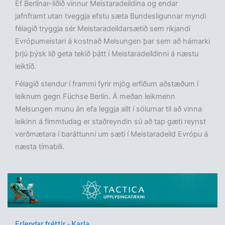
Ef Berlínar-liðið vinnur Meistaradeildina og endar
jafnframt utan tveggja efstu sæta Bundesligunnar myndi
félagið tryggja sér Meistaradeildarsætið sem ríkjandi
Evrópumeistari á kostnað Melsungen þar sem að hámarki
þrjú þýsk lið geta tekið þátt í Meistaradeildinni á næstu
leiktíð.
Félagið stendur í frammi fyrir mjög erfiðum aðstæðum í
leiknum gegn Füchse Berlin. Á meðan leikmenn
Melsungen munu án efa leggja allt í sölurnar til að vinna
leikinn á fimmtudag er staðreyndin sú að tap gæti reynst
verðmætara í baráttunni um sæti í Meistaradeild Evrópu á
næsta tímabili.
Erlendar fréttir - Karla