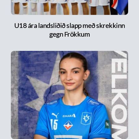
U18 ára landsliðið slapp með skrekkinn
gegn Frökkum