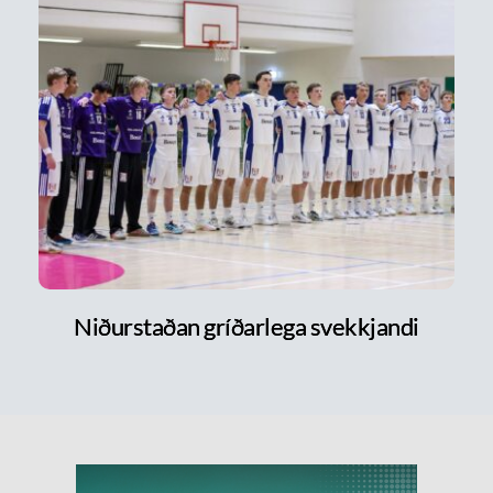
Niðurstaðan gríðarlega svekkjandi