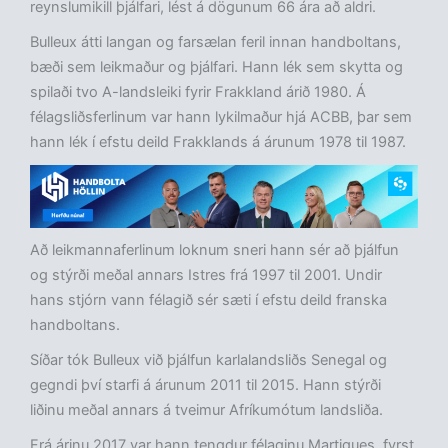
reynslumikill þjálfari, lést á dögunum 66 ára að aldri.
Bulleux átti langan og farsælan feril innan handboltans,
bæði sem leikmaður og þjálfari. Hann lék sem skytta og
spilaði tvo A-landsleiki fyrir Frakkland árið 1980. Á
félagsliðsferlinum var hann lykilmaður hjá ACBB, þar sem
hann lék í efstu deild Frakklands á árunum 1978 til 1987.
Að leikmannaferlinum loknum sneri hann sér að þjálfun
og stýrði meðal annars Istres frá 1997 til 2001. Undir
hans stjórn vann félagið sér sæti í efstu deild franska
handboltans.
Síðar tók Bulleux við þjálfun karlalandsliðs Senegal og
gegndi því starfi á árunum 2011 til 2015. Hann stýrði
liðinu meðal annars á tveimur Afríkumótum landsliða.
Frá árinu 2017 var hann tengdur félaginu Martigues, fyrst