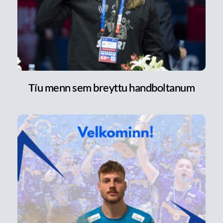
Tíu menn sem breyttu handboltanum