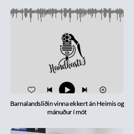
Barnalandsliðin vinna ekkert án Heimis og
mánuður í mót