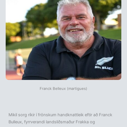
Franck Belleux (martigues)
Mikil sorg ríkir í frönskum handknattleik eftir að Franck
Bulleux, fyrrverandi landsliðsmaður Frakka og