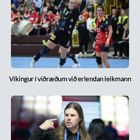
Víkingur í viðræðum við erlendan leikmann