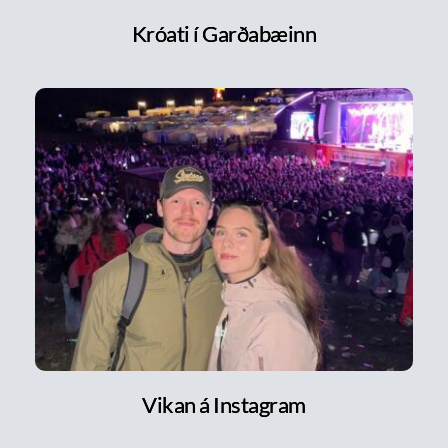
Króati í Garðabæinn
Vikan á Instagram