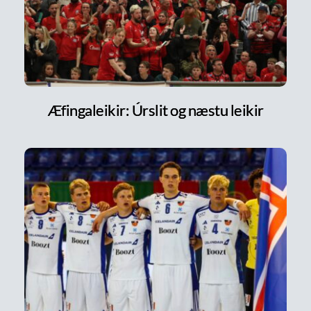
Æfingaleikir: Úrslit og næstu leikir