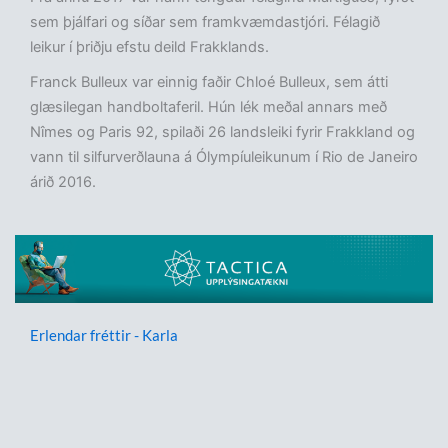
sem þjálfari og síðar sem framkvæmdastjóri. Félagið
leikur í þriðju efstu deild Frakklands.
Franck Bulleux var einnig faðir Chloé Bulleux, sem átti
glæsilegan handboltaferil. Hún lék meðal annars með
Nîmes og Paris 92, spilaði 26 landsleiki fyrir Frakkland og
vann til silfurverðlauna á Ólympíuleikunum í Rio de Janeiro
árið 2016.
Erlendar fréttir - Karla