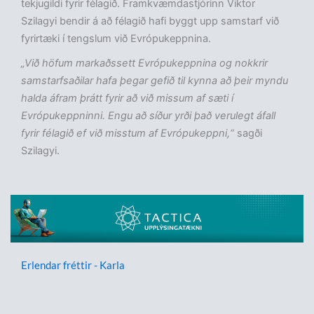
tekjugildi fyrir félagið. Framkvæmdastjórinn Viktor
Szilagyi bendir á að félagið hafi byggt upp samstarf við
fyrirtæki í tengslum við Evrópukeppnina.
„Við höfum markaðssett Evrópukeppnina og nokkrir
samstarfsaðilar hafa þegar gefið til kynna að þeir myndu
halda áfram þrátt fyrir að við missum af sæti í
Evrópukeppninni. Engu að síður yrði það verulegt áfall
fyrir félagið ef við misstum af Evrópukeppni,“
sagði
Szilagyi.
Erlendar fréttir - Karla