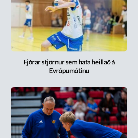
Fjórar stjörnur sem hafa heillað á
Evrópumótinu