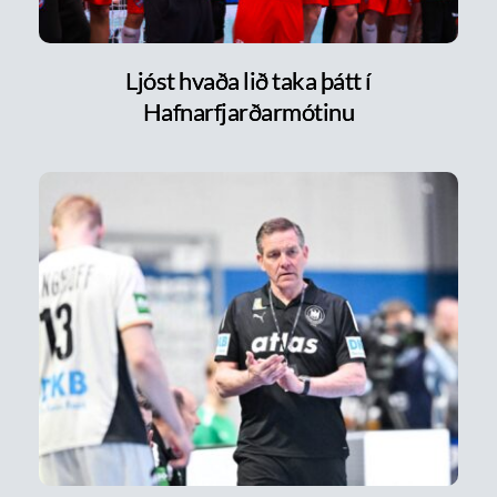
Ljóst hvaða lið taka þátt í
Hafnarfjarðarmótinu