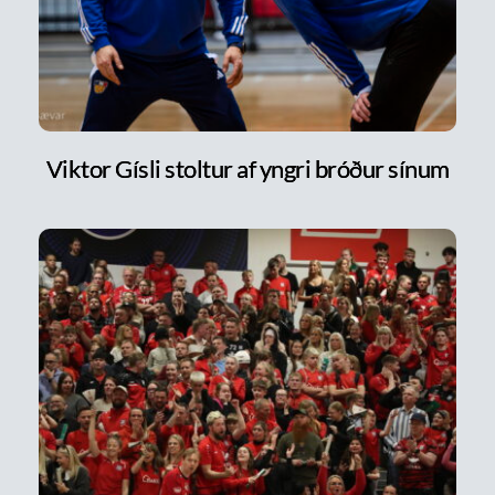
Viktor Gísli stoltur af yngri bróður sínum