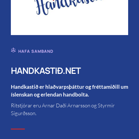
HAFA SAMBAND
HANDKASTIÐ.NET
Handkastið er hlaðvarpsþáttur og fréttamiðill um
íslenskan og erlendan handbolta.
Ritstjórar eru Arnar Daði Arnarsson og Styrmir
Sigurðsson.