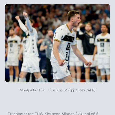
Montpellier HB – THW Kiel (Philipp Szyza /AFP)
Eftir óvænt tap THW Kiel gegn Minden í vikunni þá á