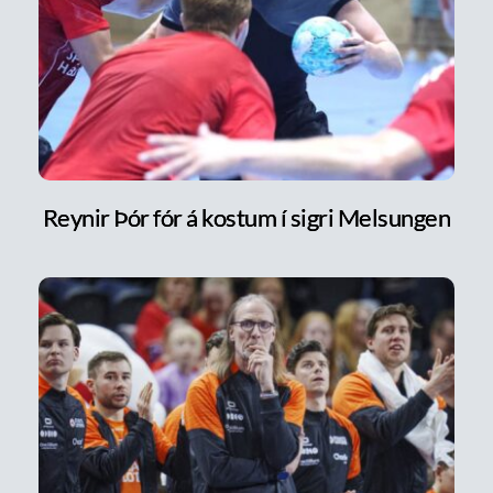
Reynir Þór fór á kostum í sigri Melsungen