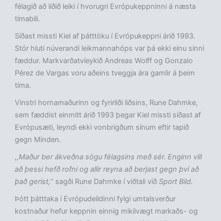
félagið að liðið leiki í hvorugri Evrópukeppninni á næsta
tímabili.
Síðast missti Kiel af þátttöku í Evrópukeppni árið 1993.
Stór hluti núverandi leikmannahóps var þá ekki einu sinni
fæddur. Markvarðatvíeykið Andreas Wolff og Gonzalo
Pérez de Vargas voru aðeins tveggja ára gamlir á þeim
tíma.
Vinstri hornamaðurinn og fyrirliði liðsins, Rune Dahmke,
sem fæddist einmitt árið 1993 þegar Kiel missti síðast af
Evrópusæti, leyndi ekki vonbrigðum sínum eftir tapið
gegn Minden.
,,Maður ber ákveðna sögu félagsins með sér. Enginn vill
að þessi hefð rofni og allir reyna að berjast gegn því að
það gerist,
“ sagði Rune Dahmke í viðtali við
Sport Bild.
Þótt þátttaka í Evrópudeildinni fylgi umtalsverður
kostnaður hefur keppnin einnig mikilvægt markaðs- og