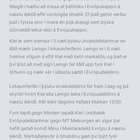
félagið í hættu að missa af þátttöku í Evrópukeppni á
næstu leiktíð eftir vonbrigða tímabil. Ef það gerist verður
það í fyrsta sinn í meira en þrjá áratugi sem þýska
stórveldið leikur ekki á Evrópukeppni.
Kiel er sem stendur í 5.sæti þýsku úrvalsdeildarinnar en
liðið mætir Lemgo í lokaumferðinni. Lemgo er í 6.sæti
tveimur stigum á eftir Kiel með betri markatölu og það er
því ljóst að með sigri Lemgo fer liðið upp fyrir Kiel í
töflunni og nælir sér í síðasta sætið í Evrópudeildinni.
Lokaumferðin í þýsku úrvalsdeildinni fer fram í dag og þá
skýrist hvort Kiel eða Lemgo leika í Evrópudeildinni á
næstu leiktíð. Allir leikir dagsins hefjast klukkan 13:00.
Fyrir tapið gegn Minden tapaði Kiel í úrslitaleik
Evrópudeildarinnar gegn MT Melsungen en sigur þar
hefði getað komið liðinu í Meistaradeild Evrópu á næstu
leiktíð. Martraðarendir á tímabilinu gæti því þýtt fyrir