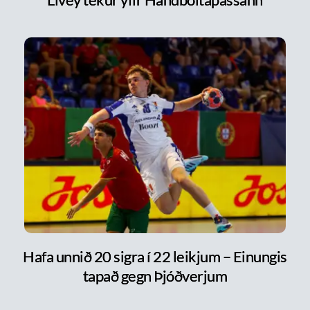
Hafa unnið 20 sigra í 22 leikjum – Einungis
tapað gegn Þjóðverjum