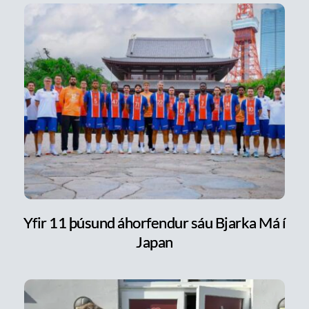
Yfir 11 þúsund áhorfendur sáu Bjarka Má í
Japan