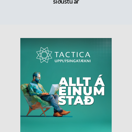
síðustu ár