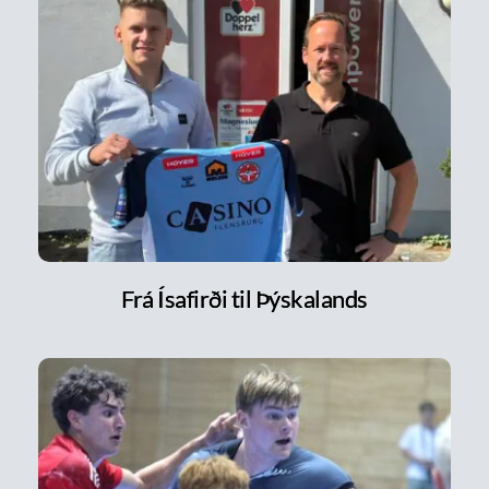
Frá Ísafirði til Þýskalands