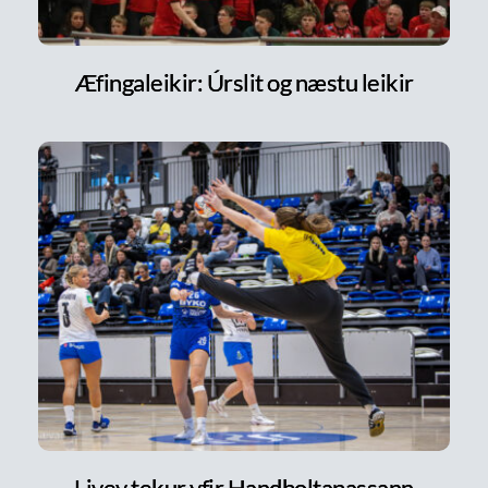
Æfingaleikir: Úrslit og næstu leikir
Livey tekur yfir Handboltapassann