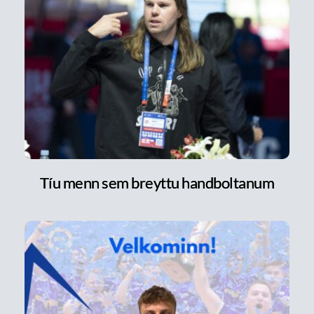
Tíu menn sem breyttu handboltanum