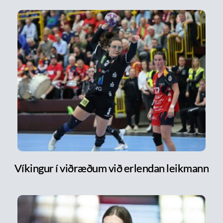
Víkingur í viðræðum við erlendan leikmann