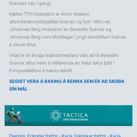
Gunnars séu í gangi.
Þjálfari TTH Holstebro er Arnór Atlason
aðstoðarlandsliðsþjálfari Íslands og fyrir í liðinu er,
Jóhannes Berg Andrason en Benedikt Gunnar og
Jóhannes Berg voru liðsfélagar í yngri landsliðum Íslands
á sínum tíma.
Vitað er af áhuga Íslandsmeistara Vals að fá Benedikt
Gunnar aftur heim á Hlíðarenda en Valur tekur þátt í
Evrópudeildinni á næstu leiktíð.
SEGIST VERA Á BAKINU Á BENNA SEM ER AÐ SKOÐA
SÍN MÁL
Dagsins
,
Erlendar fréttir - Karla
,
Íslenskar fréttir - Karla
,