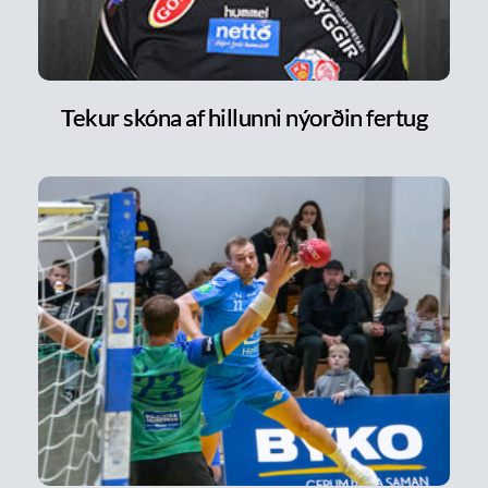
Tekur skóna af hillunni nýorðin fertug