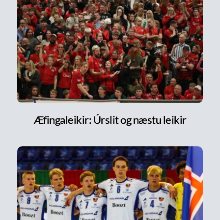
Æfingaleikir: Úrslit og næstu leikir