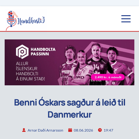
Benni Óskars sagður á leið til
Danmerkur
Arnar Daði Arnarsson
08.06.2026
19:47