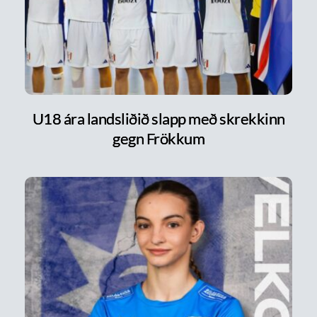
U18 ára landsliðið slapp með skrekkinn
gegn Frökkum