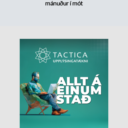
mánuður í mót