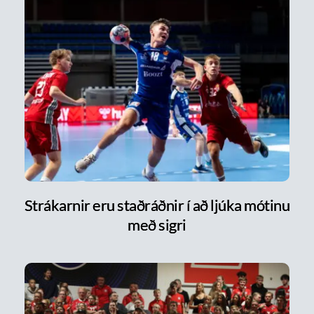
Strákarnir eru staðráðnir í að ljúka mótinu
með sigri