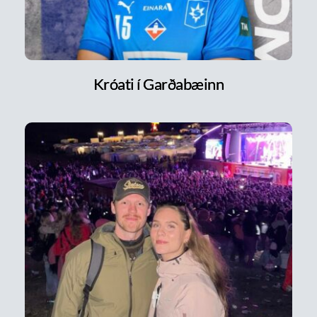
Króati í Garðabæinn