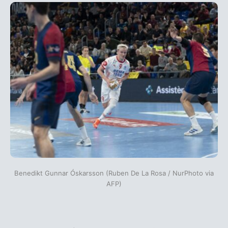
Benedikt Gunnar Óskarsson (Ruben De La Rosa / NurPhoto via
AFP)