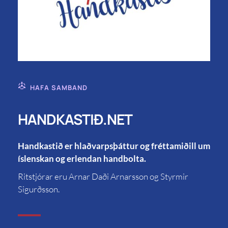
HAFA SAMBAND
HANDKASTIÐ.NET
Handkastið er hlaðvarpsþáttur og fréttamiðill um
íslenskan og erlendan handbolta.
Ritstjórar eru Arnar Daði Arnarsson og Styrmir
Sigurðsson.