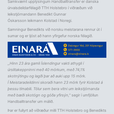
Samkvæmt upplýsingum
Handballtransfer
er danska
úrvalsdeildarfélagið TTH Holstebro í viðræðum við
leikstjórnandann Benedikt Gunnar
Óskarsson leikmann Kolstad í Noregi.
Samningur Benedikts við norsku meistarana rennur út í
sumar og er ljóst að hann yfirgefur norska félagið.
,,Hinn 23 ára gamli Íslendingur vakti athygli í
úrslitakeppninni með 40 mörkum, með 74,1%
skotnýtingu og lagði þar að auki upp 15 mörk.
Í Meistaradeildinni skoraði hann 23 mörk fyrir Kolstad á
þessu tímabili. Tölur sem bera vitni um leikstjórnanda
með bæði skotógn og góða yfirsýn,"
segir í umfjöllun
Handballtransfer um málið.
Þar er fullyrt að viðræður milli TTH Holstebro og Benedikts