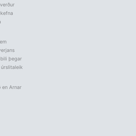
 verður
rkefna
a
sem
verjans
bili þegar
úrslitaleik
 en Arnar