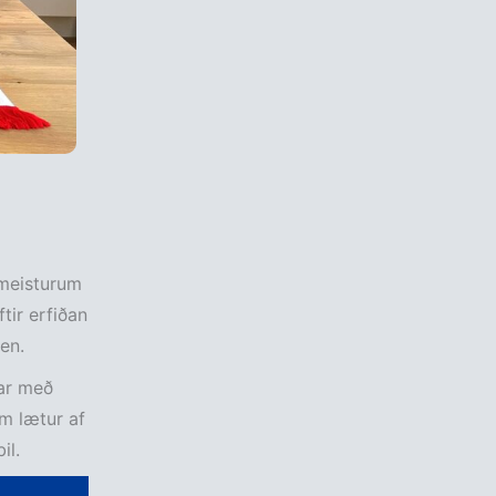
smeisturum
ftir erfiðan
en.
þar með
m lætur af
il.