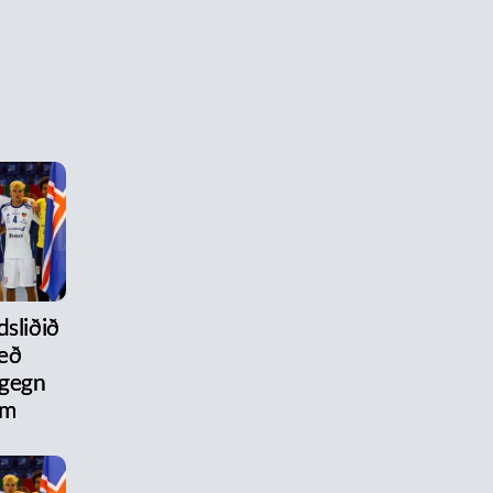
dsliðið
eð
 gegn
um