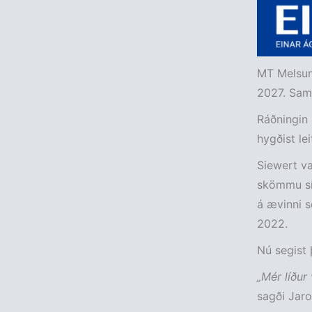
MT Melsung
2027. Samn
Ráðningin 
hygðist le
Siewert va
skömmu síð
á ævinni se
2022.
Nú segist þ
„Mér líður
sagði Jaro