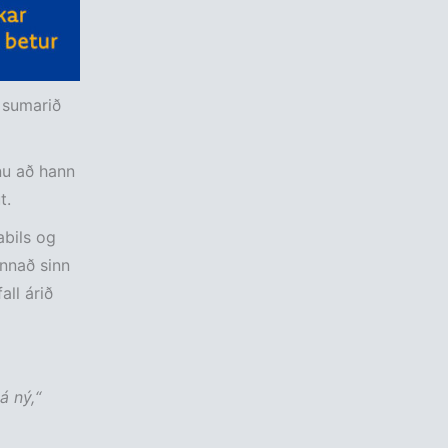
 sumarið
nu að hann
t.
abils og
annað sinn
all árið
á ný,“