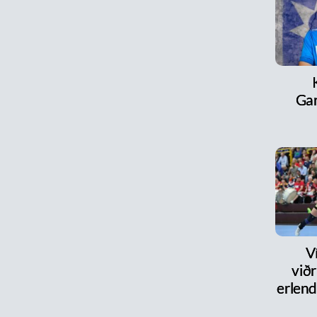
Ga
V
við
erlen