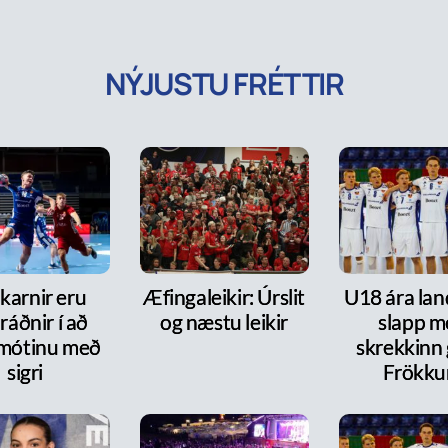
NÝJUSTU FRÉTTIR
karnir eru
Æfingaleikir: Úrslit
U18 ára lan
ráðnir í að
og næstu leikir
slapp m
 mótinu með
skrekkinn
sigri
Frökk