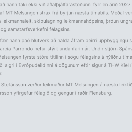
r að hann taki ekki við aðalþjálfarastöðunni fyrr en árið 2027
 af MT Melsungen strax frá byrjun næsta tímabils. Meðal ve
 leikmannaleit, skipulagning leikmannahópsins, þróun ungr
og samstarfsverkefni félagsins.
 fær hann það hlutverk að halda áfram þeirri uppbyggingu 
rcia Parrondo hefur stýrt undanfarin ár. Undir stjórn Spán
lsungen fyrsta stóra titilinn í sögu félagsins á nýliðnu tíma
ði sigri í Evrópudeildinni á dögunum eftir sigur á THW Kiel í 
.
 Stefánsson verður leikmaður MT Melsungen á næstu leiktíð
rsson yfirgefur félagið og gengur í raðir Flensburg.