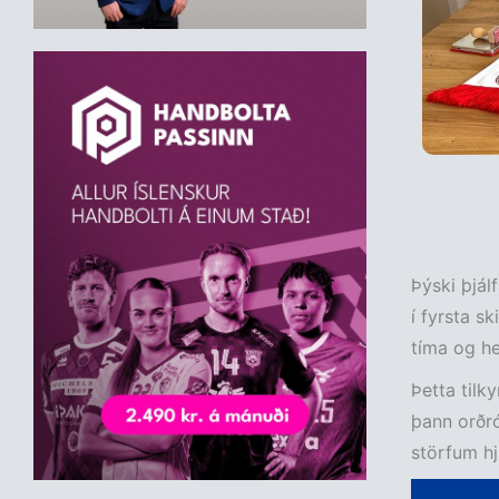
Þýski þjál
í fyrsta sk
tíma og he
Þetta tilk
þann orðró
störfum hj