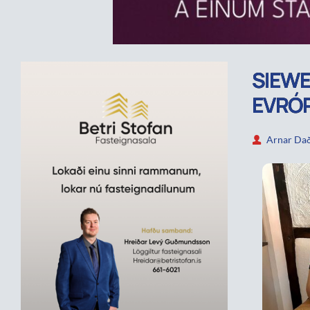
SIEWE
EVRÓ
Arnar Dað