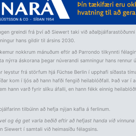
en greindi frá því að Siewert taki við aðalþjálfarastöðunni
ingur hans gildir til ársins 2030.
kemur nokkrum mánuðum eftir að Parrondo tilkynnti félagi
ita nýrra áskorana þegar núverandi samningur hans rennur ú
r leystur frá störfum hjá Füchse Berlin í upphafi síðasta tím
ar kom í ljós að hann hafði fengið heilablóðfall. Það var í 
m hann varð fyrir slíku áfalli, en hann fékk einnig heilablóðf
jálfarinn tilbúinn að hefja nýjan kafla á ferlinum.
 vel og ég get varla beðið eftir að hefjast handa við vinnuna 
n Siewert í samtali við heimasíðu félagsins.