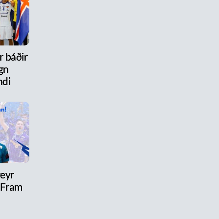
r báðir
gn
ndi
reyr
l Fram