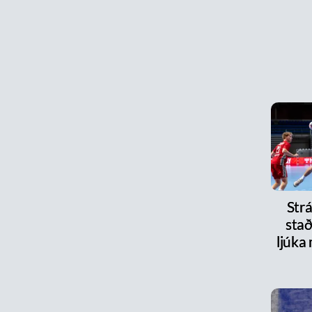
Strá
stað
ljúka