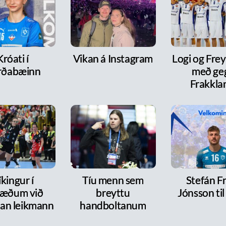
Króati í
Vikan á Instagram
Logi og Frey
rðabæinn
með ge
Frakkla
íkingur í
Tíu menn sem
Stefán F
ræðum við
breyttu
Jónsson ti
dan leikmann
handboltanum