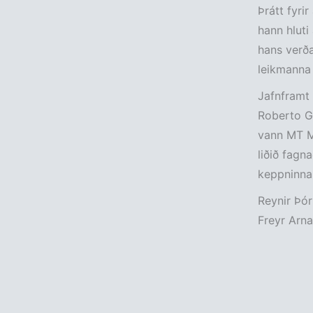
Þrátt fyri
hann hluti
hans verða
leikmanna 
Jafnframt
Roberto Ga
vann MT Me
liðið fagna
keppninnar
Reynir Þór
Freyr Arna