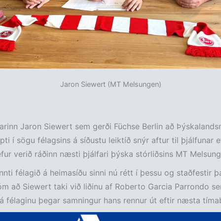
Jaron Siewert (MT Melsungen)
farinn Jaron Siewert sem gerði Füchse Berlin að Þýskaland
ipti í sögu félagsins á síðustu leiktíð snýr aftur til þjálfunar e
fur verið ráðinn næsti þjálfari þýska stórliðsins MT Melsung
ynnti félagið á heimasíðu sinni nú rétt í þessu og staðfestir 
m að Siewert taki við liðinu af Roberto Garcia Parrondo se
á félaginu þegar samningur hans rennur út eftir næsta tímab