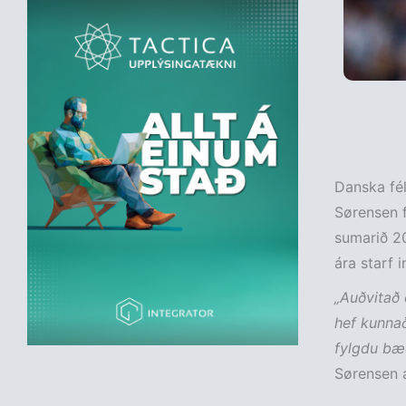
Danska fél
Sørensen f
sumarið 20
ára starf 
„Auðvitað 
hef kunnað
fylgdu bæð
Sørensen á