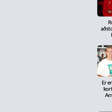
R
aðsto
Er e
kor
Arn