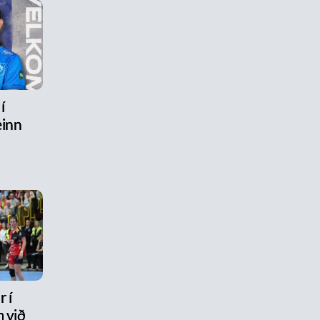
í
inn
 í
 við