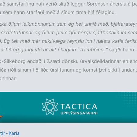
r að samstarfinu hafi verið slitið leggur Sørensen áherslu á þ
a sem hann starfaði með á sínum tíma hjá félaginu.
akka öllum leikmönnunum sem ég hef unnið með, þjálfaratey
i skrifstofunnar og öllum þeim fjölmörgu sjálfboðaliðum sem
ið. Ég tek með mér mikilvæga reynslu inn í næsta kafla ferils
arfið og gangi ykkur allt í haginn í framtíðinni,“
sagði hann.
o-Silkeborg endaði í 7.sæti dönsku úrvalsdeildarinnar en en
liða riðli sínum í 8-liða úrslitunum og komst því ekki í undanú
pninnar.
tir - Karla