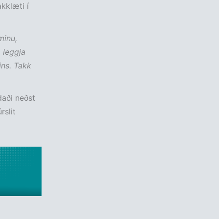
akklæti í
minu,
 leggja
ins. Takk
daði neðst
rslit