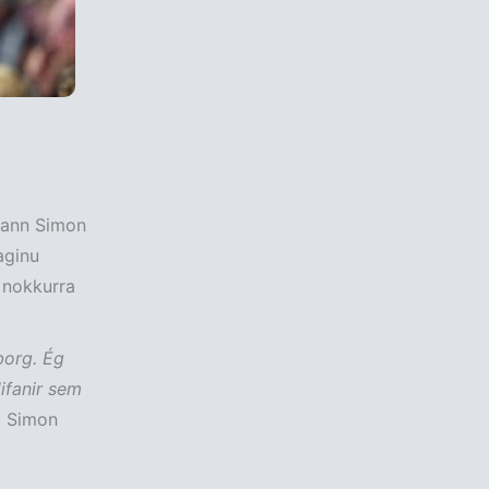
arann Simon
aginu
r nokkurra
borg. Ég
ifanir sem
i Simon