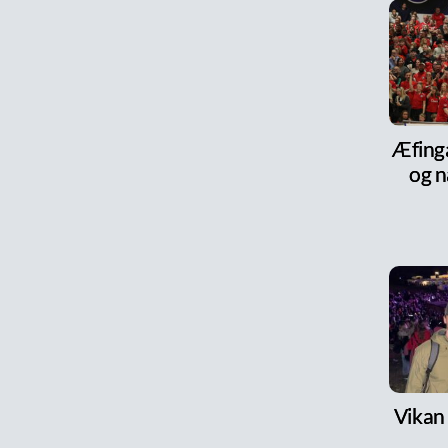
Æfinga
og n
Vikan