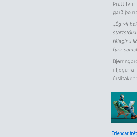
Þrátt fyri
garð þeirr
,,Ég vil þ
starfsfólk
félaginu l
fyrir samst
Bjerringbr
í fjögurra 
úrslitakep
Erlendar frét