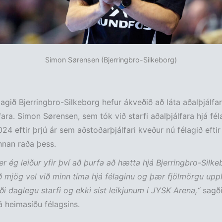
Simon Sørensen (Bjerringbro-Silkeborg)
agið Bjerringbro-Silkeborg hefur ákveðið að láta aðalþjálf
ara. Simon Sørensen, sem tók við starfi aðalþjálfara hjá fél
24 eftir þrjú ár sem aðstoðarþjálfari kveður nú félagið efti
innan raða þess.
er ég leiður yfir því að þurfa að hætta hjá Bjerringbro-Silke
 mjög vel við minn tíma hjá félaginu og þær fjölmörgu uppl
i daglegu starfi og ekki síst leikjunum í JYSK Arena,“
sagð
 heimasíðu félagsins.