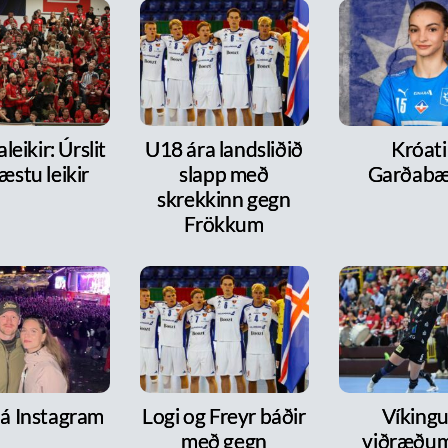
leikir: Úrslit
U18 ára landsliðið
Króati 
æstu leikir
slapp með
Garðabæ
skrekkinn gegn
Frökkum
 á Instagram
Logi og Freyr báðir
Víkingur
með gegn
viðræðum