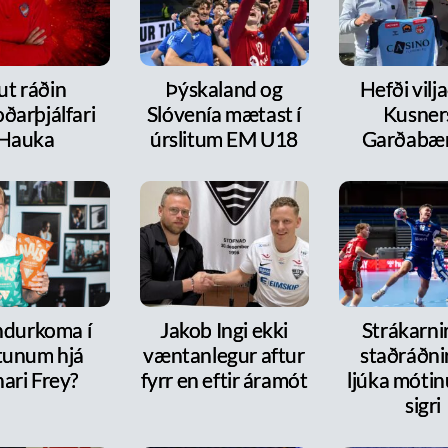
ut ráðin
Þýskaland og
Hefði vilja
ðarþjálfari
Slóvenía mætast í
Kusners
Hauka
úrslitum EM U18
Garðabæ
ndurkoma í
Jakob Ingi ekki
Strákarni
tunum hjá
væntanlegur aftur
staðráðnir
ari Frey?
fyrr en eftir áramót
ljúka móti
sigri