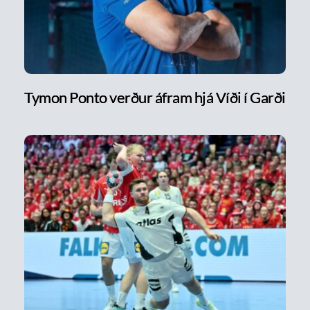
Tymon Ponto verður áfram hjá Víði í Garði