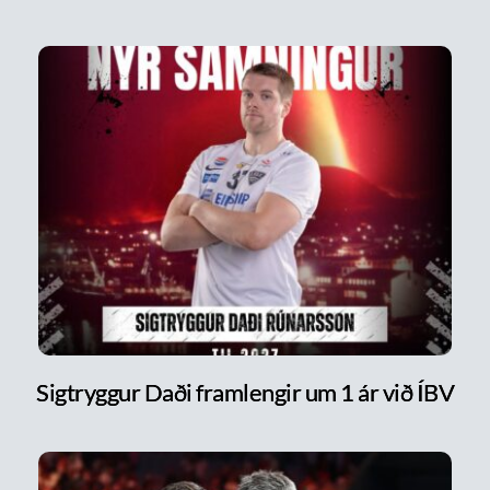
Sigtryggur Daði framlengir um 1 ár við ÍBV