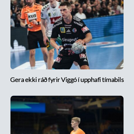
Gera ekki ráð fyrir Viggó í upphafi tímabils