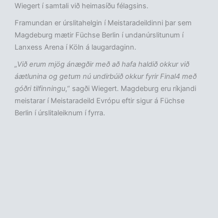
Wiegert í samtali við heimasíðu félagsins.
Framundan er úrslitahelgin í Meistaradeildinni þar sem
Magdeburg mætir Füchse Berlin í undanúrslitunum í
Lanxess Arena í Köln á laugardaginn.
„Við erum mjög ánægðir með að hafa haldið okkur við
áætlunina og getum nú undirbúið okkur fyrir Final4 með
góðri tilfinningu
,“ sagði Wiegert. Magdeburg eru ríkjandi
meistarar í Meistaradeild Evrópu eftir sigur á Füchse
Berlin í úrslitaleiknum í fyrra.