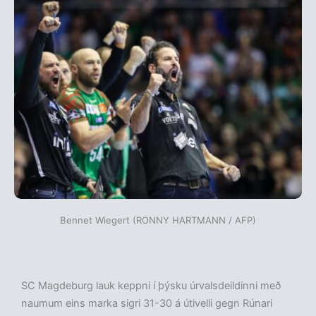
Bennet Wiegert (RONNY HARTMANN / AFP)
SC Magdeburg lauk keppni í þýsku úrvalsdeildinni með
naumum eins marka sigri 31-30 á útivelli gegn Rúnari