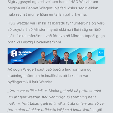
Sigtryggssyni og lærisveinum hans í HSG Wetzlar um
helgina en Bennet Wiegert, þjálfari liðsins segir leikinn
hafa reynst mun erfiðari en taflan gaf til kynna.
HSG Wetzlar var í mikilli fallbaráttu fyrir umferðina og varð
að treysta á að Minden myndi ekki ná í fleiri stig en liðið
sjálft í lokaumferðinni. Það fór svo að Minden tapaði gegn
botnliði Leipzig í lokaumferðinni.
Að sögn Wiegert sást það bæði á leikmönnum og
stuðningsmönnum heimaliðsins að leikurinn var
þýðingarmikill fyrir Wetzlar.
,,Þetta var erfiður leikur. Maður gat séð að þetta snerist
um allt fyrir Wetzlar. Það var mögnuð stemning hér í
höllinni. Þótt taflan gæti ef til vill látið líta út fyrir annað var
þetta einn af okkar erfiðustu leikjum á tímabilinu,
“ sagði