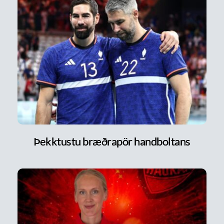
Þekktustu bræðrapör handboltans