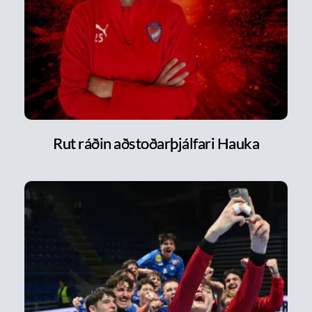
Rut ráðin aðstoðarþjálfari Hauka