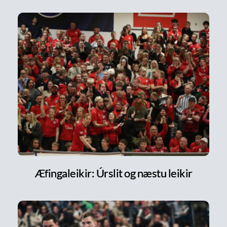
Æfingaleikir: Úrslit og næstu leikir