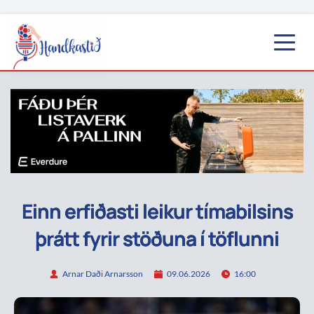
Einn erfiðasti leikur tímabilsins
þrátt fyrir stöðuna í töflunni
Arnar Daði Arnarsson
09.06.2026
16:00