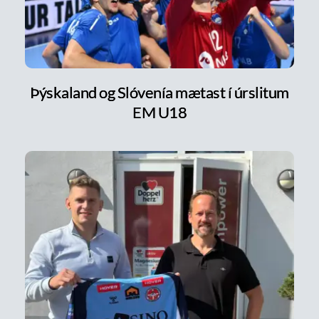
Þýskaland og Slóvenía mætast í úrslitum
EM U18