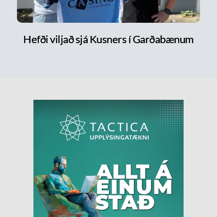
Hefði viljað sjá Kusners í Garðabænum