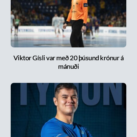
Viktor Gísli var með 20 þúsund krónur á
mánuði