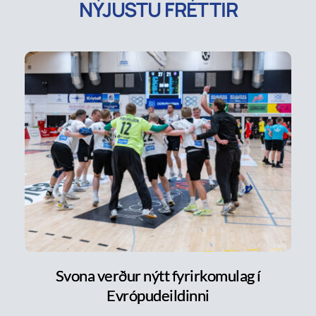
NÝJUSTU FRÉTTIR
Svona verður nýtt fyrirkomulag í
Evrópudeildinni