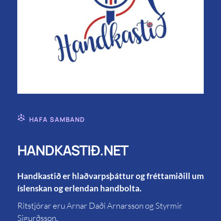
HAFA SAMBAND
HANDKASTIÐ.NET
Handkastið er hlaðvarpsþáttur og fréttamiðill um
íslenskan og erlendan handbolta.
Ritstjórar eru Arnar Daði Arnarsson og Styrmir
Sigurðsson.