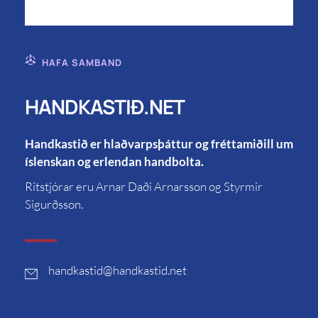
HAFA SAMBAND
HANDKASTIÐ.NET
Handkastið er hlaðvarpsþáttur og fréttamiðill um
íslenskan og erlendan handbolta.
Ritstjórar eru Arnar Daði Arnarsson og Styrmir
Sigurðsson.
handkastid
@handkastid.net