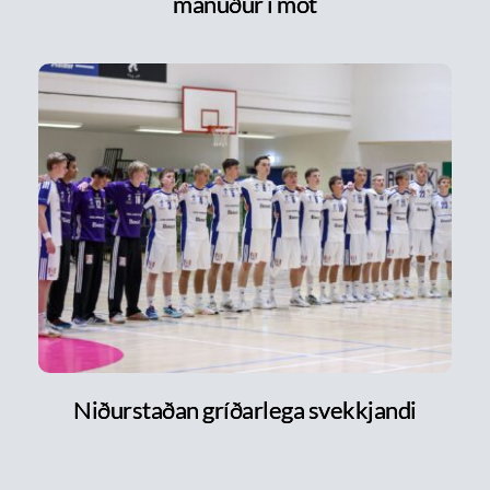
mánuður í mót
Niðurstaðan gríðarlega svekkjandi