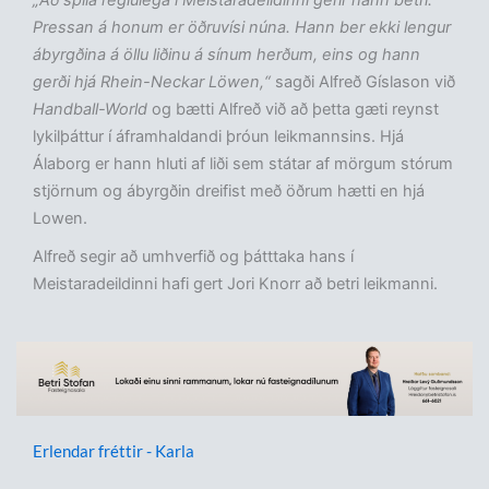
„Að spila reglulega í Meistaradeildinni gerir hann betri.
Pressan á honum er öðruvísi núna. Hann ber ekki lengur
ábyrgðina á öllu liðinu á sínum herðum, eins og hann
gerði hjá Rhein-Neckar Löwen,“
sagði Alfreð Gíslason við
Handball-World
og bætti Alfreð við að þetta gæti reynst
lykilþáttur í áframhaldandi þróun leikmannsins. Hjá
Álaborg er hann hluti af liði sem státar af mörgum stórum
stjörnum og ábyrgðin dreifist með öðrum hætti en hjá
Lowen.
Alfreð segir að umhverfið og þátttaka hans í
Meistaradeildinni hafi gert Jori Knorr að betri leikmanni.
Erlendar fréttir - Karla