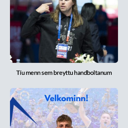
Tíu menn sem breyttu handboltanum