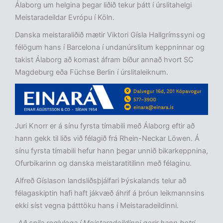
Álaborg um helgina þegar liðið tekur þátt í úrslitahelgi
Meistaradeildar Evrópu í Köln.
Danska meistaraliðið mætir Viktori Gísla Hallgrímssyni og
félögum hans í Barcelona í undanúrslitum keppninnar og
takist Álaborg að komast áfram bíður annað hvort SC
Magdeburg eða Füchse Berlin í úrslitaleiknum.
Juri Knorr er á sínu fyrsta tímabili með Álaborg eftir að
hann gekk til liðs við félagið frá Rhein-Neckar Löwen. Á
sínu fyrsta tímabili hefur hann þegar unnið bikarkeppnina,
Ofurbikarinn og danska meistaratitilinn með félaginu.
Alfreð Gíslason landsliðsþjálfari Þýskalands telur að
félagaskiptin hafi haft jákvæð áhrif á þróun leikmannsins
ekki síst vegna þátttöku hans í Meistaradeildinni.