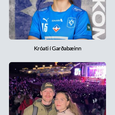
Króati í Garðabæinn