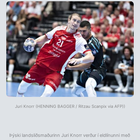
Juri Knorr (HENNING BAGGER / Ritzau Scanpix via AFP))
Þýski landsliðsmaðurinn Juri Knorr verður í eldlínunni með