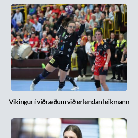
Víkingur í viðræðum við erlendan leikmann