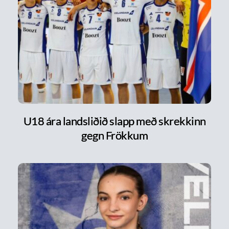
U18 ára landsliðið slapp með skrekkinn
gegn Frökkum