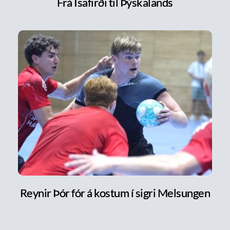
Frá Ísafirði til Þýskalands
Reynir Þór fór á kostum í sigri Melsungen