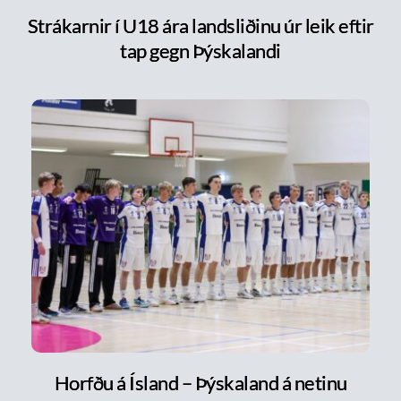
Strákarnir í U18 ára landsliðinu úr leik eftir
tap gegn Þýskalandi
Horfðu á Ísland – Þýskaland á netinu