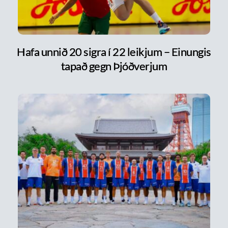
Hafa unnið 20 sigra í 22 leikjum – Einungis
tapað gegn Þjóðverjum