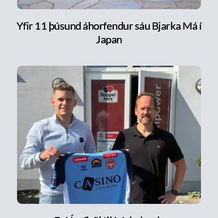
Yfir 11 þúsund áhorfendur sáu Bjarka Má í
Japan