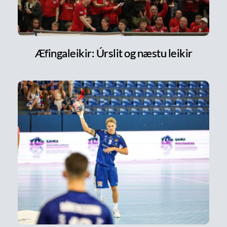
Æfingaleikir: Úrslit og næstu leikir