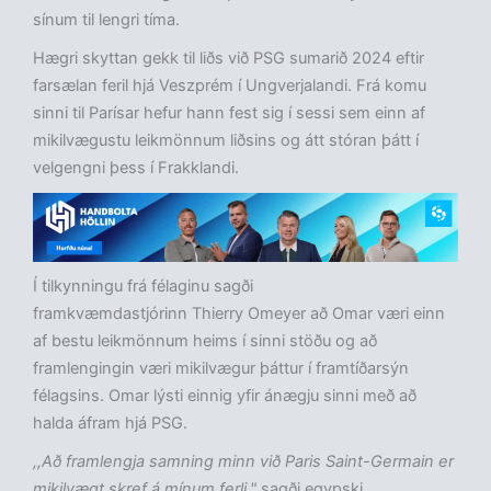
sínum til lengri tíma.
Hægri skyttan gekk til liðs við PSG sumarið 2024 eftir
farsælan feril hjá Veszprém í Ungverjalandi. Frá komu
sinni til Parísar hefur hann fest sig í sessi sem einn af
mikilvægustu leikmönnum liðsins og átt stóran þátt í
velgengni þess í Frakklandi.
Í tilkynningu frá félaginu sagði
framkvæmdastjórinn Thierry Omeyer að Omar væri einn
af bestu leikmönnum heims í sinni stöðu og að
framlengingin væri mikilvægur þáttur í framtíðarsýn
félagsins. Omar lýsti einnig yfir ánægju sinni með að
halda áfram hjá PSG.
,,Að framlengja samning minn við Paris Saint-Germain er
mikilvægt skref á mínum ferli,"
sagði egypski