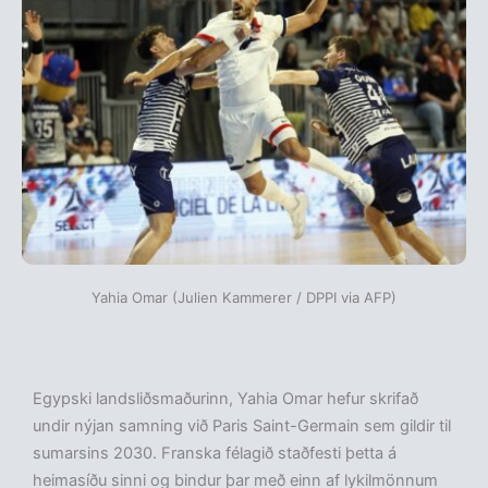
Yahia Omar (Julien Kammerer / DPPI via AFP)
Egypski landsliðsmaðurinn, Yahia Omar hefur skrifað
undir nýjan samning við Paris Saint-Germain sem gildir til
sumarsins 2030. Franska félagið staðfesti þetta á
heimasíðu sinni og bindur þar með einn af lykilmönnum