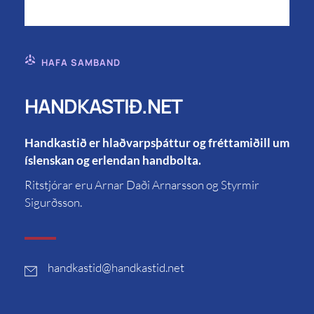
HAFA SAMBAND
HANDKASTIÐ.NET
Handkastið er hlaðvarpsþáttur og fréttamiðill um
íslenskan og erlendan handbolta.
Ritstjórar eru Arnar Daði Arnarsson og Styrmir
Sigurðsson.
handkastid
@handkastid.net