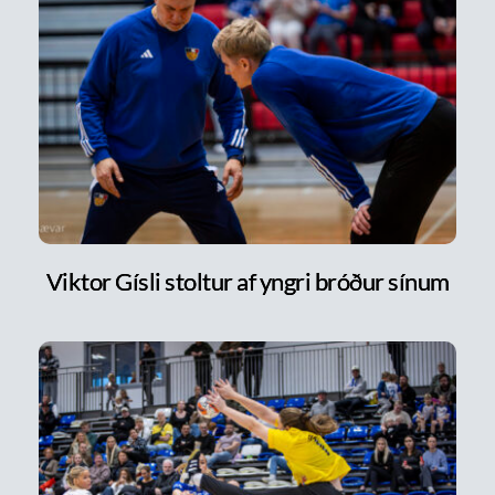
Viktor Gísli stoltur af yngri bróður sínum