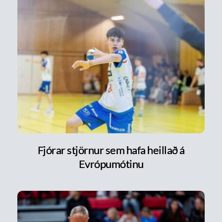
Fjórar stjörnur sem hafa heillað á
Evrópumótinu