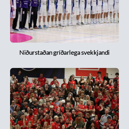
Niðurstaðan gríðarlega svekkjandi