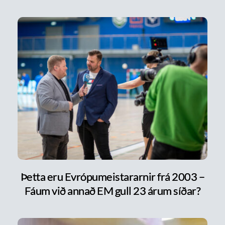
Þetta eru Evrópumeistararnir frá 2003 –
Fáum við annað EM gull 23 árum síðar?