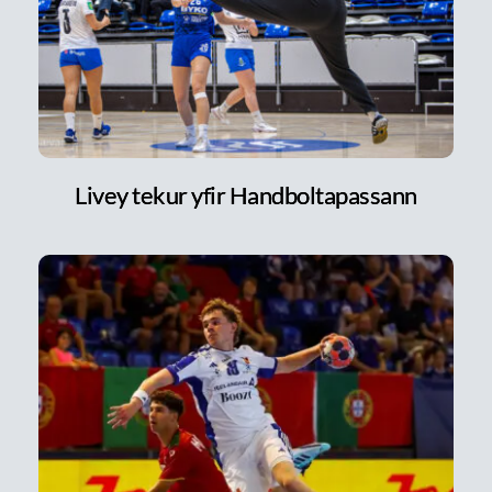
Livey tekur yfir Handboltapassann