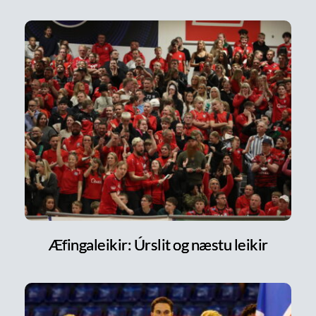
Æfingaleikir: Úrslit og næstu leikir