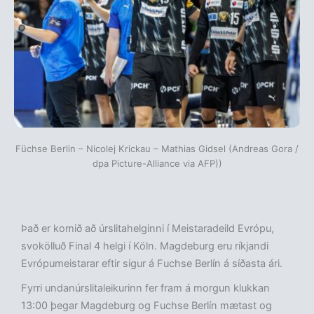
Füchse Berlin – Nicolej Krickau – Mathias Gidsel (Andreas Gora /
dpa Picture-Alliance via AFP))
Það er komið að úrslitahelginni í Meistaradeild Evrópu,
svokölluð Final 4 helgi í Köln. Magdeburg eru ríkjandi
Evrópumeistarar eftir sigur á Fuchse Berlín á síðasta ári.
Fyrri undanúrslitaleikurinn fer fram á morgun klukkan
13:00 þegar Magdeburg og Fuchse Berlín mætast og