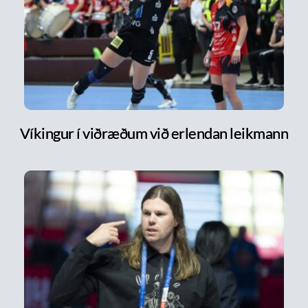
Víkingur í viðræðum við erlendan leikmann