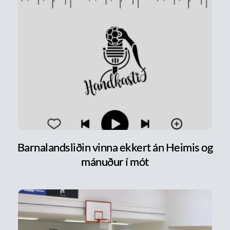
Barnalandsliðin vinna ekkert án Heimis og
mánuður í mót