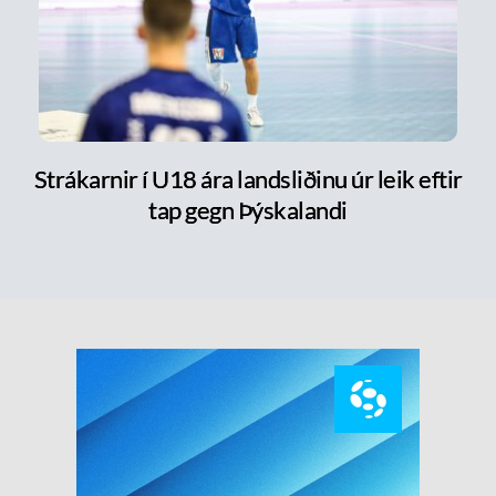
Strákarnir í U18 ára landsliðinu úr leik eftir
tap gegn Þýskalandi