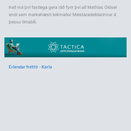
Það má því fastlega gera ráð fyrir því að Mathias Gidsel
endi sem markahæsti leikmaður Meistaradeildarinnar á
þessu tímabili.
Erlendar fréttir - Karla