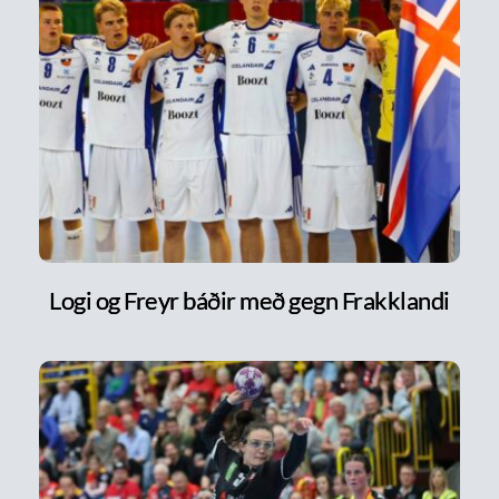
Logi og Freyr báðir með gegn Frakklandi