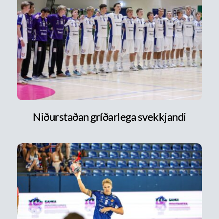
Niðurstaðan gríðarlega svekkjandi