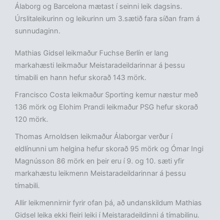
Álaborg og Barcelona mætast í seinni leik dagsins.
Úrslitaleikurinn og leikurinn um 3.sætið fara síðan fram á
sunnudaginn.
Mathias Gidsel leikmaður Fuchse Berlín er lang
markahæsti leikmaður Meistaradeildarinnar á þessu
tímabili en hann hefur skorað 143 mörk.
Francisco Costa leikmaður Sporting kemur næstur með
136 mörk og Elohim Prandi leikmaður PSG hefur skorað
120 mörk.
Thomas Arnoldsen leikmaður Álaborgar verður í
eldlínunni um helgina hefur skorað 95 mörk og Ómar Ingi
Magnússon 86 mörk en þeir eru í 9. og 10. sæti yfir
markahæstu leikmenn Meistaradeildarinnar á þessu
tímabili.
Allir leikmennirnir fyrir ofan þá, að undanskildum Mathias
Gidsel leika ekki fleiri leiki í Meistaradeildinni á tímabilinu.