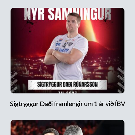
Sigtryggur Daði framlengir um 1 ár við ÍBV