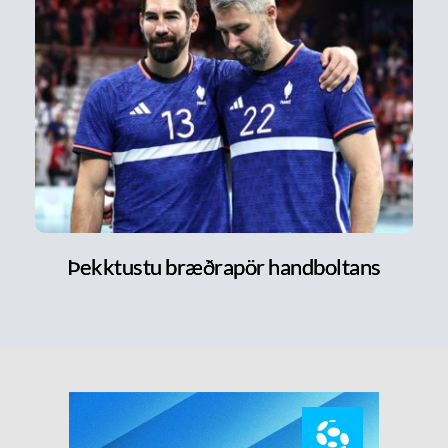
Þekktustu bræðrapör handboltans