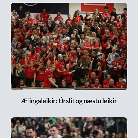
Æfingaleikir: Úrslit og næstu leikir