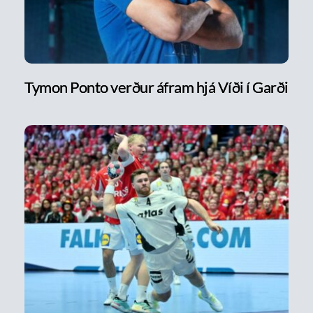
Tymon Ponto verður áfram hjá Víði í Garði