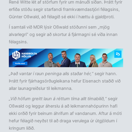
René Witte lét af störfum fyrir um mánuði síðan. Þrátt fyrir
erfiða stöðu segir starfandi framkvæmdastjóri félagsins,
Günter Oßwald, að félagið sé ekki í hættu á gjaldþroti.
Í samtali við MDR lýsir Oßwald stöðunni sem „mjög
alvarlegri“ og segir að skortur á fjármagni sé víða innan
félagsins.
„Það vantar í raun peninga alls staðar hér,“
segir hann.
Þrátt fyrir fjárhagsörðugleikana hefur Eisenach staðið við
allar launagreiðslur til leikmanna.
„Við höfum greitt laun á réttum tíma allt tímabilið,“
segir
Oßwald og leggur áherslu á að leikmannahópurinn hafi
ekki orðið fyrir beinum áhrifum af vandanum. Aftur á móti
hefur félagið neyðst til að draga verulega úr útgjöldum í
kringum liðið.