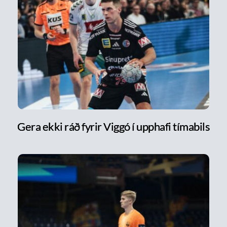
Gera ekki ráð fyrir Viggó í upphafi tímabils