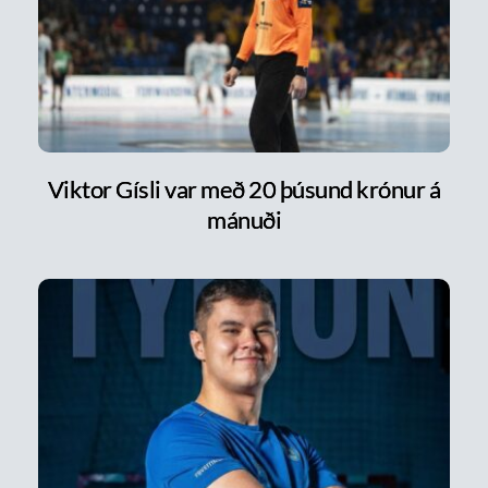
Viktor Gísli var með 20 þúsund krónur á
mánuði