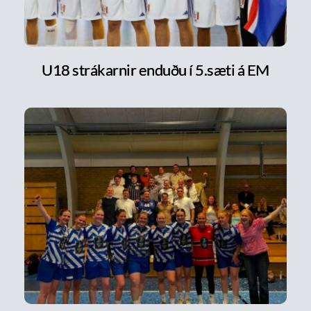
U18 strákarnir enduðu í 5.sæti á EM