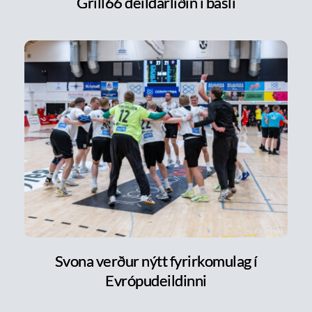
Grill66 deildarliðin í basli
Svona verður nýtt fyrirkomulag í
Evrópudeildinni