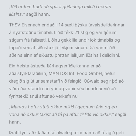
„Við höfum þurft að spara gríðarlega mikið í rekstri
liðsins,“
sagði hann.
ThSV Eisenach endaði í 14.sæti þýsku úrvalsdeildarinnar
á nýafstöðnu tímabili. Liðið fékk 21 stig og var fjórum
stigum frá fallsæti. Liðinu gekk illa undir lok tímabils og
tapaði sex af síðustu sjö leikjum sínum. Þá vann liðið
aðeins einn af síðustu þrettán leikjum liðsins í deildinni.
Ein helsta ástæða fjárhagserfiðleikanna er að
aðalstyrktaraðilinn, MANTOS Int. Food GmbH, hefur
dregið sig út úr samstarfi við félagið. Oßwald segir þó að
viðræður standi enn yfir og vonir séu bundnar við að
fyrirtækið snúi aftur að verkefninu.
„Mantos hefur stutt okkur mikið í gegnum árin og ég
vona að okkur takist að fá þá aftur til liðs við okkur,“
sagði
hann.
Þrátt fyrir að staðan sé alvarleg telur hann að félagið geti