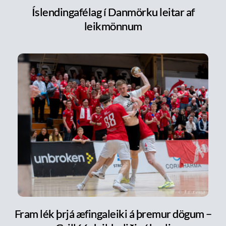
Íslendingafélag í Danmörku leitar af
leikmönnum
Fram lék þrjá æfingaleiki á þremur dögum –