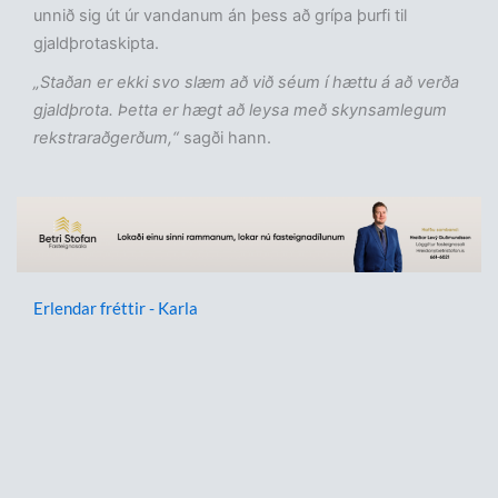
unnið sig út úr vandanum án þess að grípa þurfi til
gjaldþrotaskipta.
„Staðan er ekki svo slæm að við séum í hættu á að verða
gjaldþrota. Þetta er hægt að leysa með skynsamlegum
rekstraraðgerðum,“
sagði hann.
Erlendar fréttir - Karla