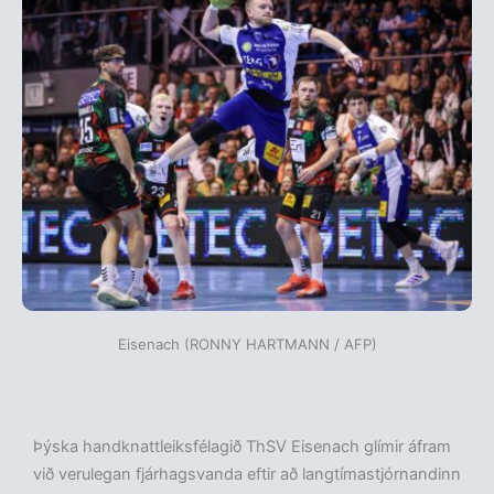
Eisenach (RONNY HARTMANN / AFP)
Þýska handknattleiksfélagið ThSV Eisenach glímir áfram
við verulegan fjárhagsvanda eftir að langtímastjórnandinn