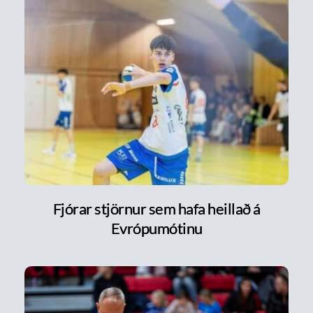
Fjórar stjörnur sem hafa heillað á
Evrópumótinu