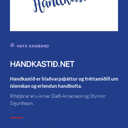
HAFA SAMBAND
HANDKASTIÐ.NET
Handkastið er hlaðvarpsþáttur og fréttamiðill um
íslenskan og erlendan handbolta.
Ritstjórar eru Arnar Daði Arnarsson og Styrmir
Sigurðsson.