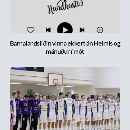
Barnalandsliðin vinna ekkert án Heimis og
mánuður í mót