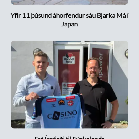
Yfir 11 þúsund áhorfendur sáu Bjarka Má í
Japan
Frá Ísafirði til Þýskalands