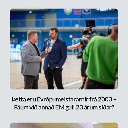
Þetta eru Evrópumeistararnir frá 2003 –
Fáum við annað EM gull 23 árum síðar?