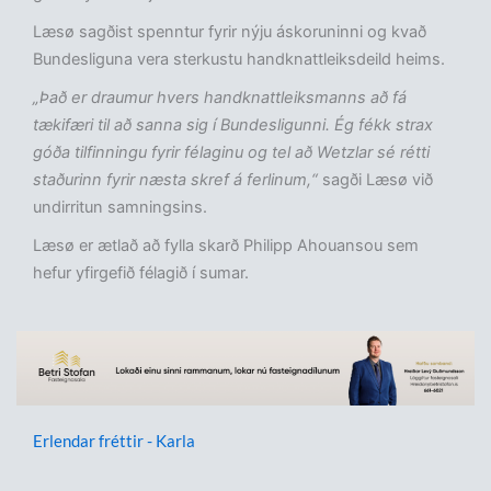
Læsø sagðist spenntur fyrir nýju áskoruninni og kvað
Bundesliguna vera sterkustu handknattleiksdeild heims.
„Það er draumur hvers handknattleiksmanns að fá
tækifæri til að sanna sig í Bundesligunni. Ég fékk strax
góða tilfinningu fyrir félaginu og tel að Wetzlar sé rétti
staðurinn fyrir næsta skref á ferlinum,“
sagði Læsø við
undirritun samningsins.
Læsø er ætlað að fylla skarð Philipp Ahouansou sem
hefur yfirgefið félagið í sumar.
Erlendar fréttir - Karla