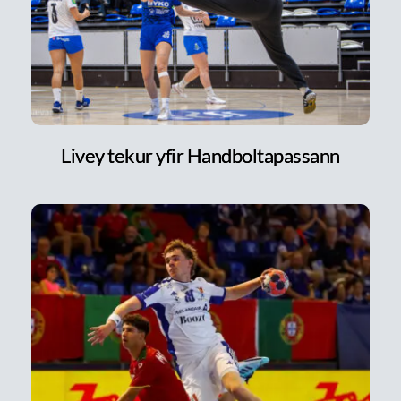
Livey tekur yfir Handboltapassann