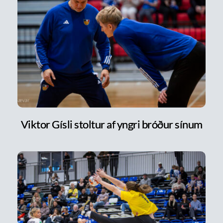
Viktor Gísli stoltur af yngri bróður sínum