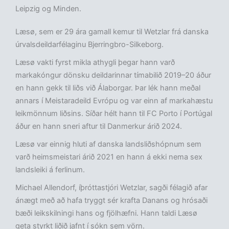
Leipzig og Minden.
Læsø, sem er 29 ára gamall kemur til Wetzlar frá danska
úrvalsdeildarfélaginu Bjerringbro-Silkeborg.
Læsø vakti fyrst mikla athygli þegar hann varð
markakóngur dönsku deildarinnar tímabilið 2019–20 áður
en hann gekk til liðs við Álaborgar. Þar lék hann meðal
annars í Meistaradeild Evrópu og var einn af markahæstu
leikmönnum liðsins. Síðar hélt hann til FC Porto í Portúgal
áður en hann sneri aftur til Danmerkur árið 2024.
Læsø var einnig hluti af danska landsliðshópnum sem
varð heimsmeistari árið 2021 en hann á ekki nema sex
landsleiki á ferlinum.
Michael Allendorf, íþróttastjóri Wetzlar, sagði félagið afar
ánægt með að hafa tryggt sér krafta Danans og hrósaði
bæði leikskilningi hans og fjölhæfni. Hann taldi Læsø
geta styrkt liðið jafnt í sókn sem vörn.