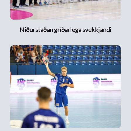
Niðurstaðan gríðarlega svekkjandi