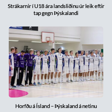
Strákarnir í U18 ára landsliðinu úr leik eftir
tap gegn Þýskalandi
Horfðu á Ísland – Þýskaland á netinu