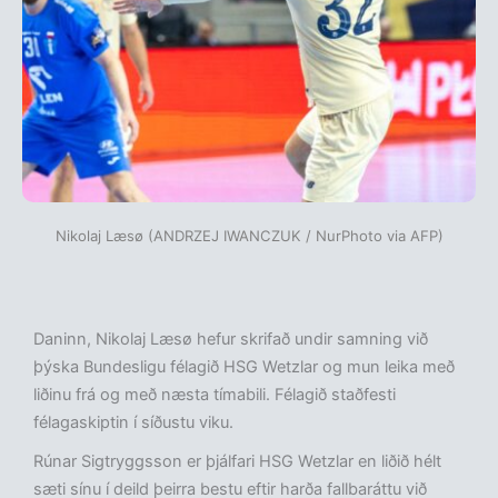
Nikolaj Læsø (ANDRZEJ IWANCZUK / NurPhoto via AFP)
Daninn, Nikolaj Læsø hefur skrifað undir samning við
þýska Bundesligu félagið HSG Wetzlar og mun leika með
liðinu frá og með næsta tímabili. Félagið staðfesti
félagaskiptin í síðustu viku.
Rúnar Sigtryggsson er þjálfari HSG Wetzlar en liðið hélt
sæti sínu í deild þeirra bestu eftir harða fallbaráttu við