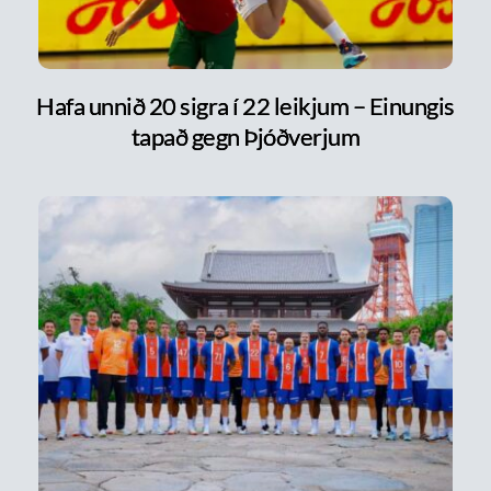
Hafa unnið 20 sigra í 22 leikjum – Einungis
tapað gegn Þjóðverjum