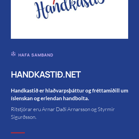
HAFA SAMBAND
HANDKASTIÐ.NET
Handkastið er hlaðvarpsþáttur og fréttamiðill um
íslenskan og erlendan handbolta.
Ritstjórar eru Arnar Daði Arnarsson og Styrmir
Sigurðsson.