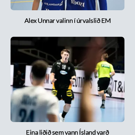
Alex Unnar valinn í úrvalslið EM
Eina liðið sem vann Ísland varð