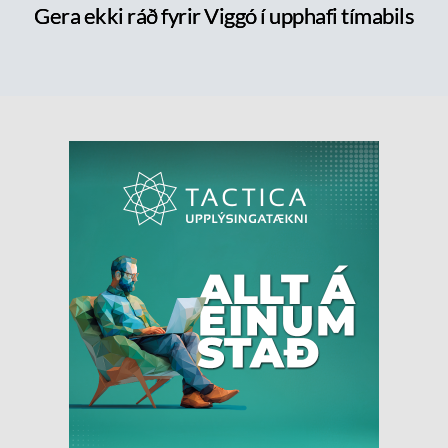
Gera ekki ráð fyrir Viggó í upphafi tímabils