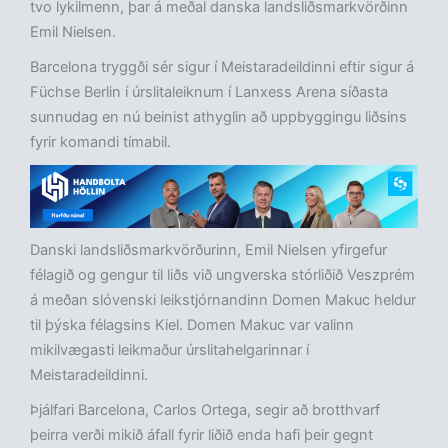
tvo lykilmenn, þar á meðal danska landsliðsmarkvörðinn
Emil Nielsen.
Barcelona tryggði sér sigur í Meistaradeildinni eftir sigur á
Füchse Berlin í úrslitaleiknum í Lanxess Arena síðasta
sunnudag en nú beinist athyglin að uppbyggingu liðsins
fyrir komandi tímabil.
Danski landsliðsmarkvörðurinn, Emil Nielsen yfirgefur
félagið og gengur til liðs við ungverska stórliðið Veszprém
á meðan slóvenski leikstjórnandinn Domen Makuc heldur
til þýska félagsins Kiel. Domen Makuc var valinn
mikilvægasti leikmaður úrslitahelgarinnar í
Meistaradeildinni.
Þjálfari Barcelona, Carlos Ortega, segir að brotthvarf
þeirra verði mikið áfall fyrir liðið enda hafi þeir gegnt