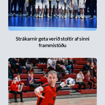
Strákarnir geta verið stoltir af sinni
frammistöðu