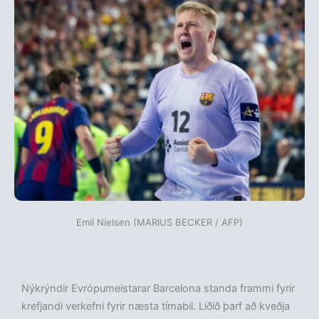
Emil Nielsen (MARIUS BECKER / AFP)
Nýkrýndir Evrópumeistarar Barcelona standa frammi fyrir
krefjandi verkefni fyrir næsta tímabil. Liðið þarf að kveðja