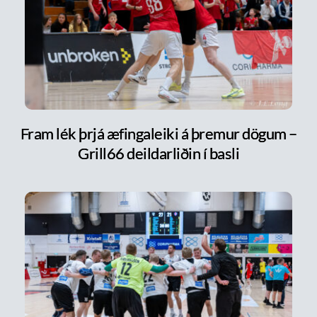
Fram lék þrjá æfingaleiki á þremur dögum –
Grill66 deildarliðin í basli