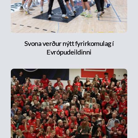
Svona verður nýtt fyrirkomulag í
Evrópudeildinni