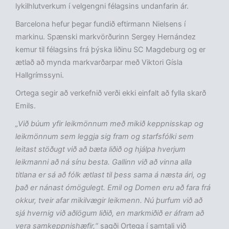
lykilhlutverkum í velgengni félagsins undanfarin ár.
Barcelona hefur þegar fundið eftirmann Nielsens í
markinu. Spænski markvörðurinn Sergey Hernández
kemur til félagsins frá þýska liðinu SC Magdeburg og er
ætlað að mynda markvarðarpar með Viktori Gísla
Hallgrímssyni.
Ortega segir að verkefnið verði ekki einfalt að fylla skarð
Emils.
„Við búum yfir leikmönnum með mikið keppnisskap og
leikmönnum sem leggja sig fram og starfsfólki sem
leitast stöðugt við að bæta liðið og hjálpa hverjum
leikmanni að ná sínu besta. Gallinn við að vinna alla
titlana er sá að fólk ætlast til þess sama á næsta ári, og
það er nánast ómögulegt. Emil og Domen eru að fara frá
okkur, tveir afar mikilvægir leikmenn. Nú þurfum við að
sjá hvernig við aðlögum liðið, en markmiðið er áfram að
vera samkeppnishæfir,“
sagði Ortega í samtali við