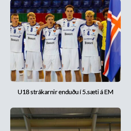
U18 strákarnir enduðu í 5.sæti á EM