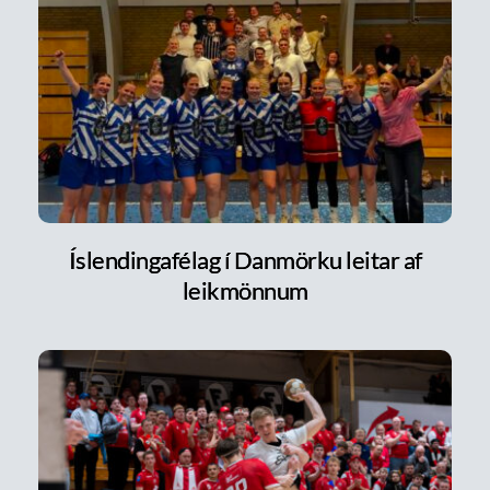
Íslendingafélag í Danmörku leitar af
leikmönnum