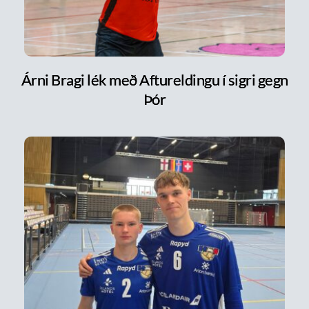
Árni Bragi lék með Aftureldingu í sigri gegn
Þór