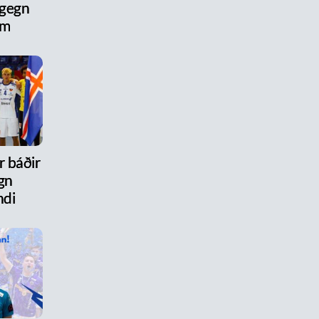
 gegn
um
r báðir
gn
ndi