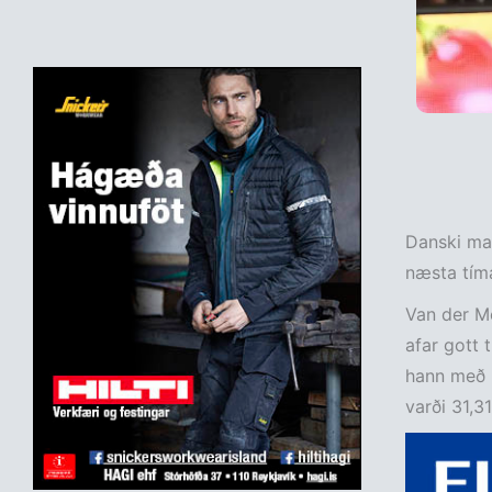
Danski mar
næsta tíma
Van der Me
afar gott 
hann með h
varði 31,3