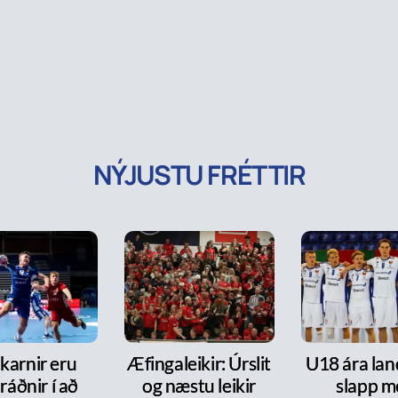
NÝJUSTU FRÉTTIR
karnir eru
Æfingaleikir: Úrslit
U18 ára lan
ráðnir í að
og næstu leikir
slapp m