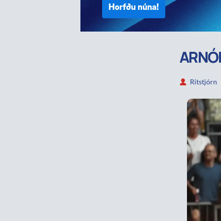
ARNÓR
Ritstjórn