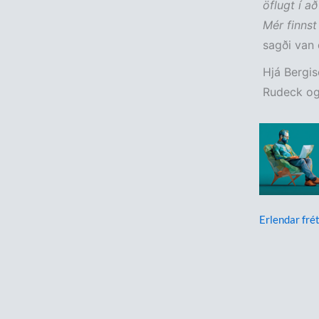
öflugt í a
Mér finnst
sagði van
Hjá Bergi
Rudeck og
Erlendar frét