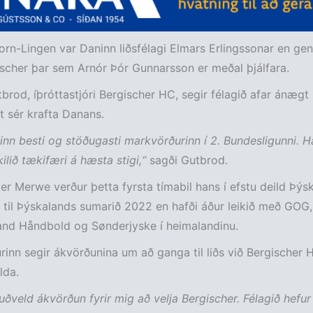
rn-Lingen var Daninn liðsfélagi Elmars Erlingssonar en gen
ischer þar sem Arnór Þór Gunnarsson er meðal þjálfara.
brod, íþróttastjóri Bergischer HC, segir félagið afar ánægt
t sér krafta Danans.
inn besti og stöðugasti markvörðurinn í 2. Bundesligunni. H
kilið tækifæri á hæsta stigi,“
sagði Gutbrod.
der Merwe verður þetta fyrsta tímabil hans í efstu deild Þýs
i til Þýskalands sumarið 2022 en hafði áður leikið með GOG,
and Håndbold og Sønderjyske í heimalandinu.
inn segir ákvörðunina um að ganga til liðs við Bergischer 
lda.
uðveld ákvörðun fyrir mig að velja Bergischer. Félagið hefur