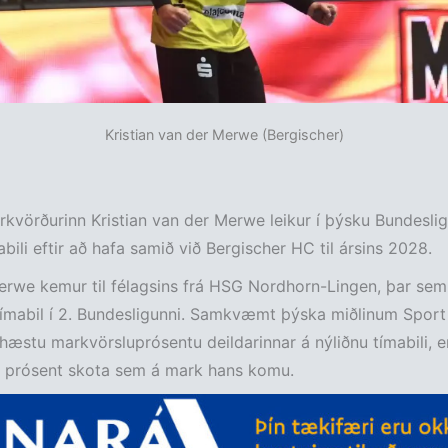
Kristian van der Merwe (Bergischer)
kvörðurinn Kristian van der Merwe leikur í þýsku Bundeslig
bili eftir að hafa samið við Bergischer HC til ársins 2028.
rwe kemur til félagsins frá HSG Nordhorn-Lingen, þar sem 
tímabil í 2. Bundesligunni. Samkvæmt þýska miðlinum Sport 
æstu markvörsluprósentu deildarinnar á nýliðnu tímabili, 
1 prósent skota sem á mark hans komu.