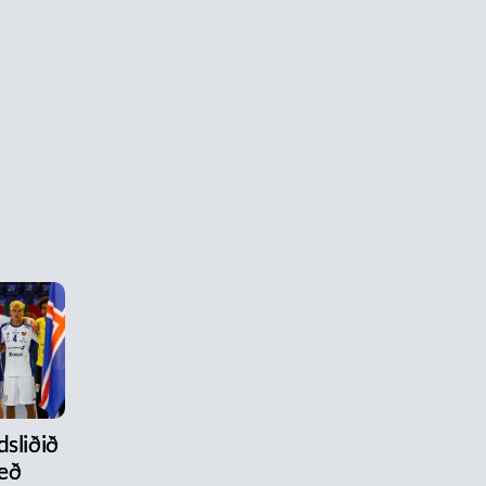
dsliðið
eð