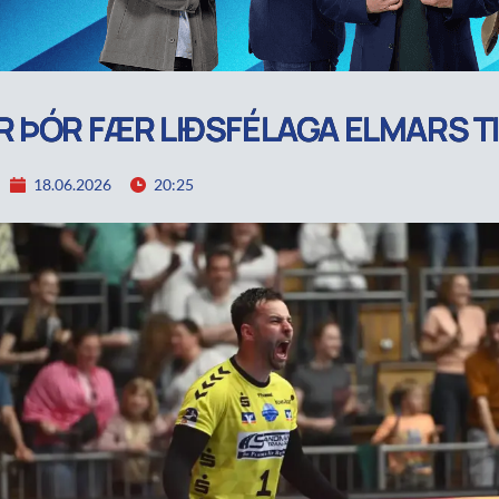
 ÞÓR FÆR LIÐSFÉLAGA ELMARS TI
18.06.2026
20:25