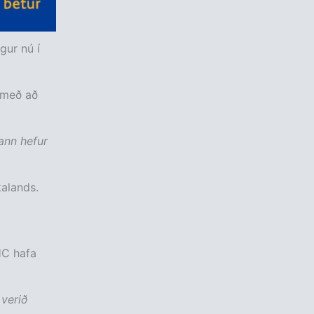
gur nú í
 með að
ann hefur
kalands.
HC hafa
 verið