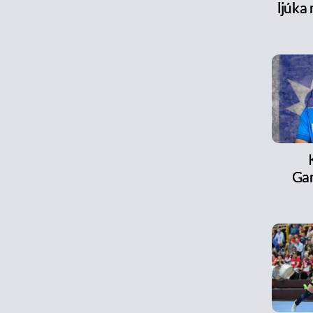
ljúka
Ga