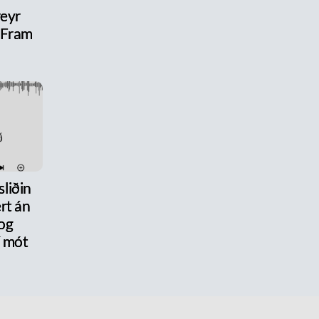
reyr
l Fram
liðin
rt án
og
 mót