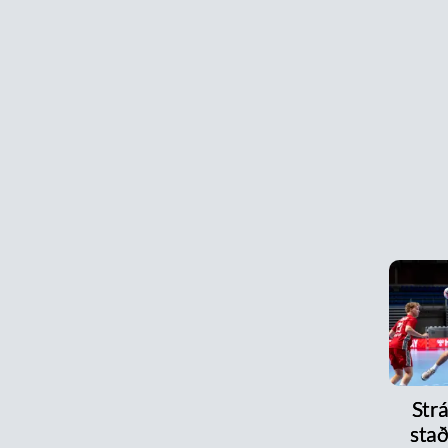
Strá
stað