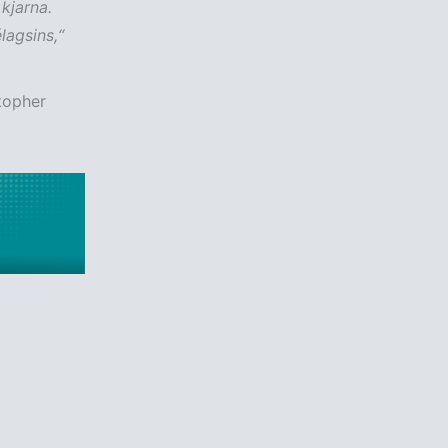
kjarna.
lagsins,“
topher