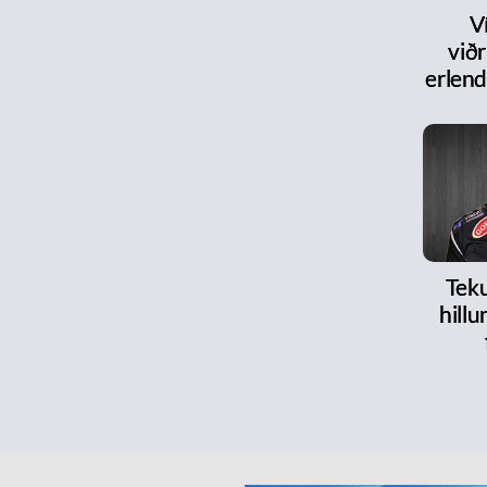
V
við
erlen
Teku
hillu