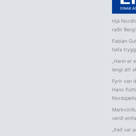
Hjá Nordho
raðir Berg
Fabian Gut
hafa trygg
„Hann er e
lengi átt s
Fyrir van 
Hann flutt
Nordsjæll
Markvörður
verið einfa
„Það var a