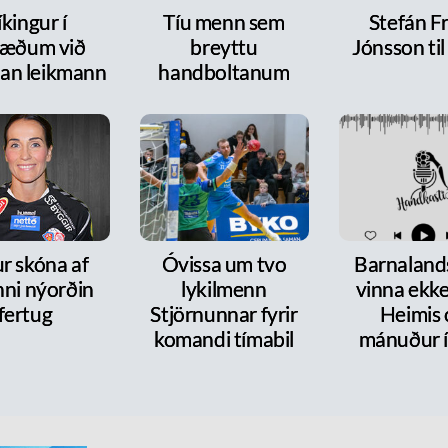
íkingur í
Tíu menn sem
Stefán F
ræðum við
breyttu
Jónsson ti
dan leikmann
handboltanum
r skóna af
Óvissa um tvo
Barnalands
nni nýorðin
lykilmenn
vinna ekke
fertug
Stjörnunnar fyrir
Heimis 
komandi tímabil
mánuður í