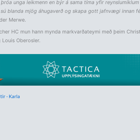
ð þróa unga leikmenn en býr á sama tíma yfir reynslumiklum 
 sú blanda mjög áhugaverð og skapa gott jafnvægi innan fé
 der Merwe.
scher HC mun hann mynda markvarðateymi með þeim Chris
 Louis Oberosler.
tir - Karla