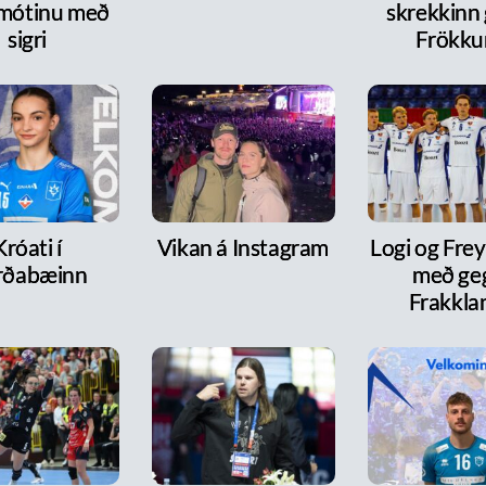
 mótinu með
skrekkinn
sigri
Frökk
Króati í
Vikan á Instagram
Logi og Frey
rðabæinn
með ge
Frakkla