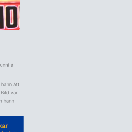
unni á
hann átti
Bild var
en hann