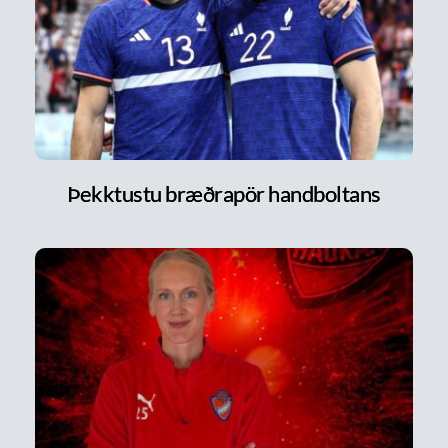
Þekktustu bræðrapör handboltans