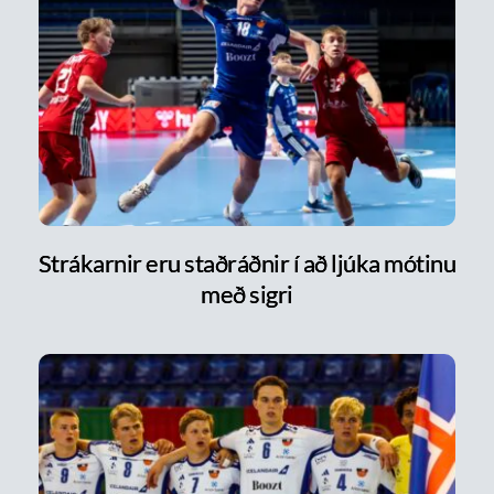
Strákarnir eru staðráðnir í að ljúka mótinu
með sigri