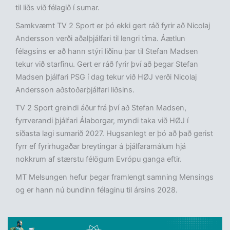
til liðs við félagið í sumar.
Samkvæmt TV 2 Sport er þó ekki gert ráð fyrir að Nicolaj
Andersson verði aðalþjálfari til lengri tíma. Áætlun
félagsins er að hann stýri liðinu þar til Stefan Madsen
tekur við starfinu. Gert er ráð fyrir því að þegar Stefan
Madsen þjálfari PSG í dag tekur við HØJ verði Nicolaj
Andersson aðstoðarþjálfari liðsins.
TV 2 Sport greindi áður frá því að Stefan Madsen,
fyrrverandi þjálfari Álaborgar, myndi taka við HØJ í
síðasta lagi sumarið 2027. Hugsanlegt er þó að það gerist
fyrr ef fyrirhugaðar breytingar á þjálfaramálum hjá
nokkrum af stærstu félögum Evrópu ganga eftir.
MT Melsungen hefur þegar framlengt samning Mensings
og er hann nú bundinn félaginu til ársins 2028.