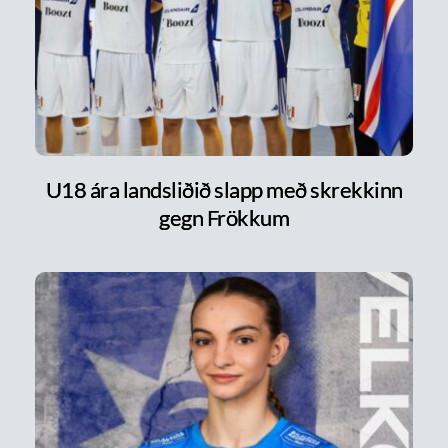
U18 ára landsliðið slapp með skrekkinn
gegn Frökkum