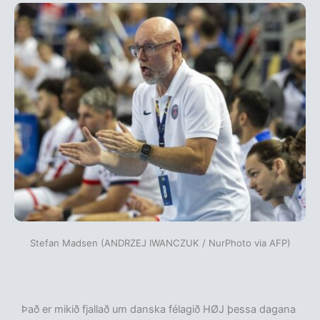
Stefan Madsen (ANDRZEJ IWANCZUK / NurPhoto via AFP)
Það er mikið fjallað um danska félagið HØJ þessa dagana