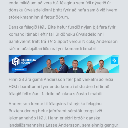
enda mikið um að vera hjá félaginu sem féll nýverið úr
dönsku úrvalsdeildinni þrátt fyrir að hafa samið við hvern
stórleikmanninn á fætur öðrum.
Danska félagið HØJ Elite hefur fundið nýjan þjálfara fyrir
komandi tímabil eftir fall úr dönsku úrvalsdeildinni.
Samkvæmt frétt frá
TV 2 Sport
verður Nicolaj Andersson
ráðinn aðalþjálfari liðsins fyrir komandi tímabil.
Hinn 38 ára gamli Andersson fær það verkefni að leiða
HØJ í baráttunni fyrir endurkomu í efstu deild eftir að
félagið féll niður í 1. deild að loknu síðasta tímabili.
Andersson kemur til félagsins frá þýska félaginu
Buxtehuder og hefur jafnframt sérstök tengsl við
leikmannahóp HØJ. Hann er eldri bróðir danska
landsliðsmannsins Lasse Andersson, sem einnig gengur