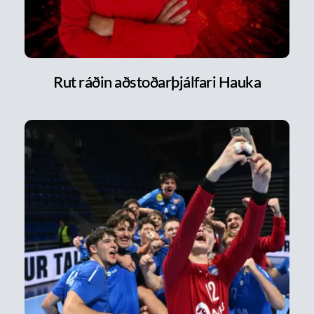
Rut ráðin aðstoðarþjálfari Hauka