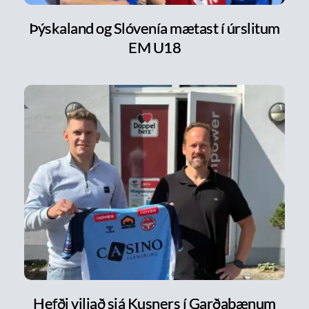
Þýskaland og Slóvenía mætast í úrslitum
EM U18
Hefði viljað sjá Kusners í Garðabænum