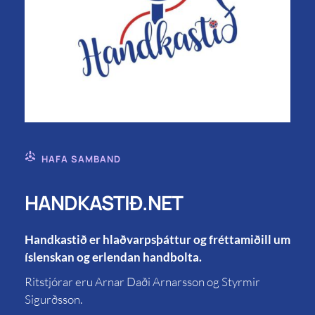
HAFA SAMBAND
HANDKASTIÐ.NET
Handkastið er hlaðvarpsþáttur og fréttamiðill um
íslenskan og erlendan handbolta.
Ritstjórar eru Arnar Daði Arnarsson og Styrmir
Sigurðsson.