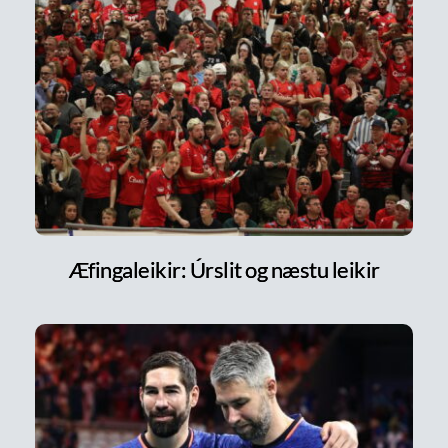
Æfingaleikir: Úrslit og næstu leikir