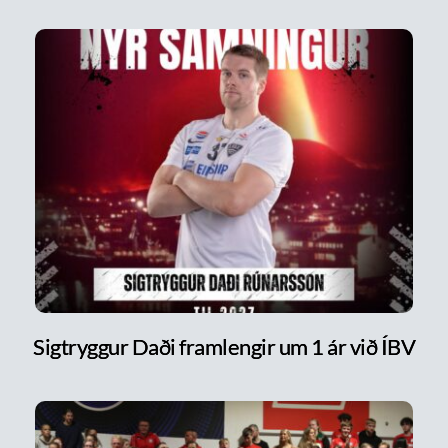
Sigtryggur Daði framlengir um 1 ár við ÍBV