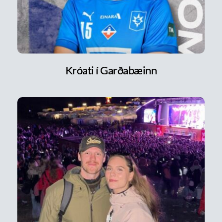
Króati í Garðabæinn