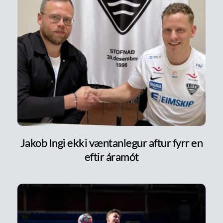
Jakob Ingi ekki væntanlegur aftur fyrr en
eftir áramót