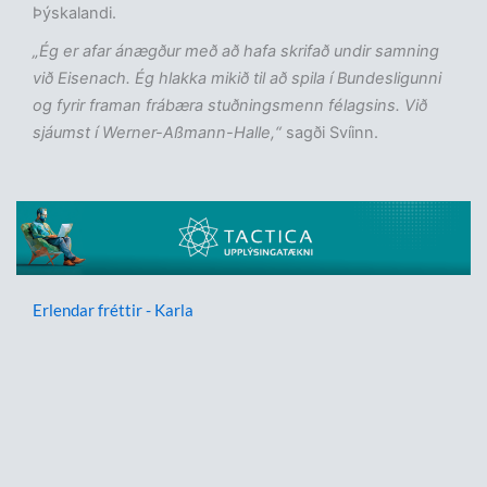
Þýskalandi.
„Ég er afar ánægður með að hafa skrifað undir samning
við Eisenach. Ég hlakka mikið til að spila í Bundesligunni
og fyrir framan frábæra stuðningsmenn félagsins. Við
sjáumst í Werner-Aßmann-Halle,“
sagði Svíinn.
Erlendar fréttir - Karla