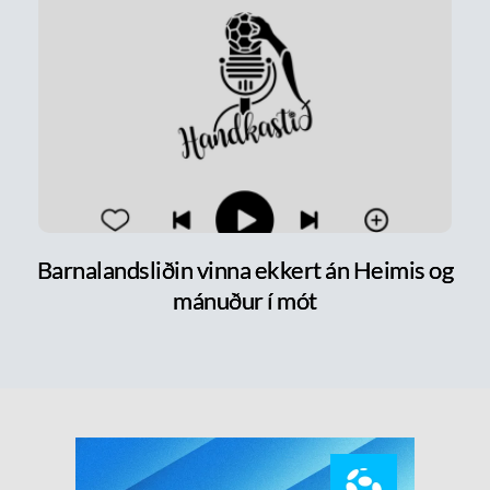
Barnalandsliðin vinna ekkert án Heimis og
mánuður í mót