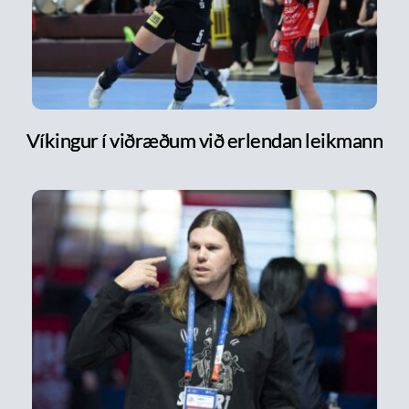
Víkingur í viðræðum við erlendan leikmann