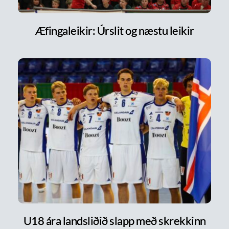
Æfingaleikir: Úrslit og næstu leikir
U18 ára landsliðið slapp með skrekkinn