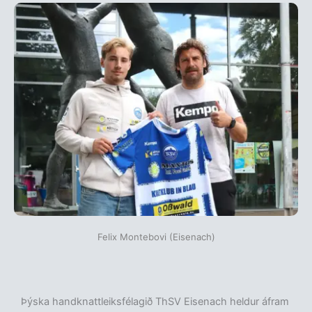
Felix Montebovi (Eisenach)
Þýska handknattleiksfélagið ThSV Eisenach heldur áfram