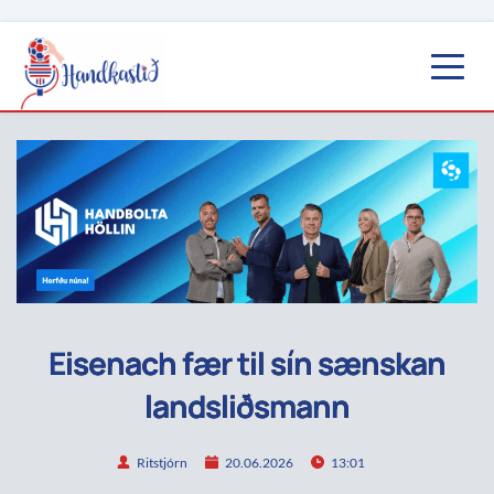
Eisenach fær til sín sænskan
landsliðsmann
Ritstjórn
20.06.2026
13:01