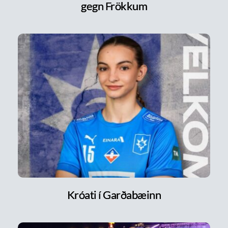
gegn Frökkum
Króati í Garðabæinn