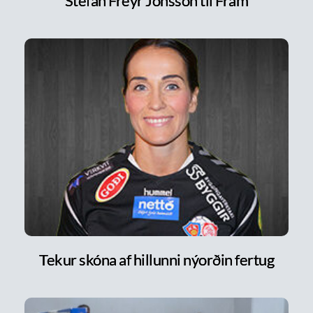
Stefán Freyr Jónsson til Fram
Tekur skóna af hillunni nýorðin fertug