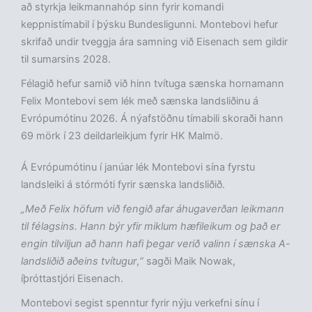
að styrkja leikmannahóp sinn fyrir komandi
keppnistímabil í þýsku Bundesligunni. Montebovi hefur
skrifað undir tveggja ára samning við Eisenach sem gildir
til sumarsins 2028.
Félagið hefur samið við hinn tvítuga sænska hornamann
Felix Montebovi sem lék með sænska landsliðinu á
Evrópumótinu 2026. Á nýafstöðnu tímabili skoraði hann
69 mörk í 23 deildarleikjum fyrir HK Malmö.
Á Evrópumótinu í janúar lék Montebovi sína fyrstu
landsleiki á stórmóti fyrir sænska landsliðið.
„Með Felix höfum við fengið afar áhugaverðan leikmann
til félagsins. Hann býr yfir miklum hæfileikum og það er
engin tilviljun að hann hafi þegar verið valinn í sænska A-
landsliðið aðeins tvítugur
,
“
sagði Maik Nowak,
íþróttastjóri Eisenach.
Montebovi segist spenntur fyrir nýju verkefni sínu í