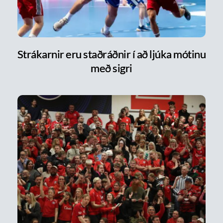
Strákarnir eru staðráðnir í að ljúka mótinu
með sigri