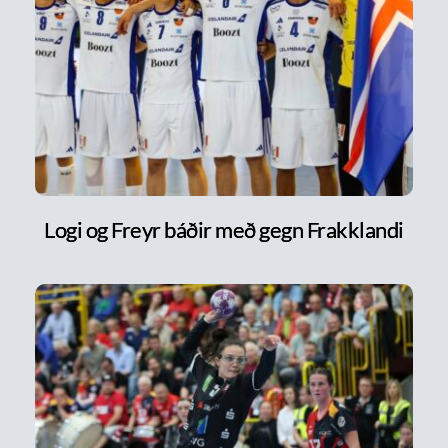
Logi og Freyr báðir með gegn Frakklandi