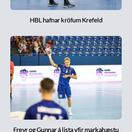
HBL hafnar kröfum Krefeld
Freyr og Gunnar á lista yfir markahæstu