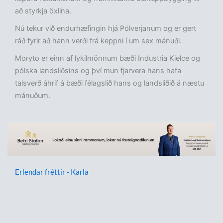
að styrkja öxlina.
Nú tekur við endurhæfingin hjá Pólverjanum og er gert
ráð fyrir að hann verði frá keppni í um sex mánuði.
Moryto er einn af lykilmönnum bæði Industria Kielce og
pólska landsliðsins og því mun fjarvera hans hafa
talsverð áhrif á bæði félagslið hans og landsliðið á næstu
mánuðum.
Erlendar fréttir - Karla