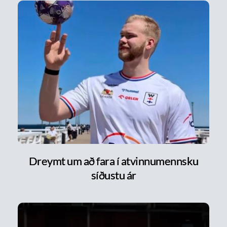
Dreymt um að fara í atvinnumennsku
síðustu ár