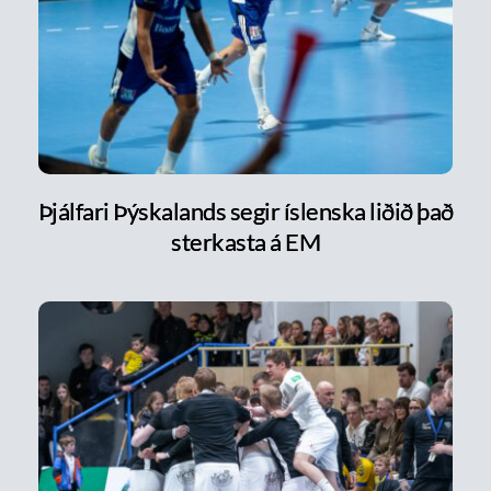
Þjálfari Þýskalands segir íslenska liðið það
sterkasta á EM