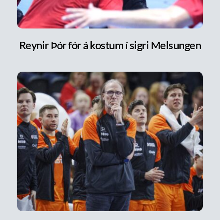
Reynir Þór fór á kostum í sigri Melsungen