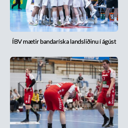
ÍBV mætir bandaríska landsliðinu í ágúst