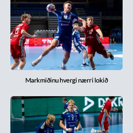
Markmiðinu hvergi nærri lokið