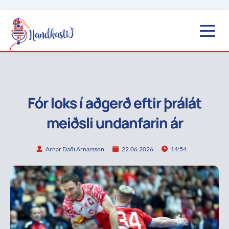
Fór loks í aðgerð eftir þrálát
meiðsli undanfarin ár
Arnar Daði Arnarsson
22.06.2026
14:54