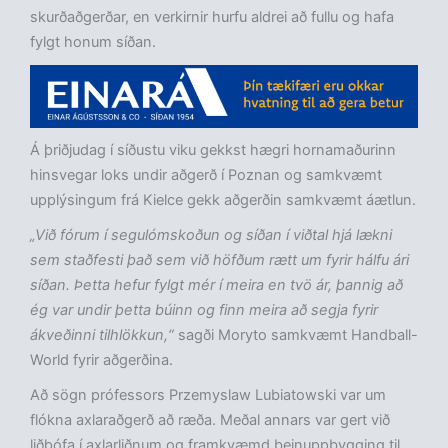
skurðaðgerðar, en verkirnir hurfu aldrei að fullu og hafa
fylgt honum síðan.
Á þriðjudag í síðustu viku gekkst hægri hornamaðurinn
hinsvegar loks undir aðgerð í Poznan og samkvæmt
upplýsingum frá Kielce gekk aðgerðin samkvæmt áætlun.
„Við fórum í segulómskoðun og síðan í viðtal hjá lækni
sem staðfesti það sem við höfðum rætt um fyrir hálfu ári
síðan. Þetta hefur fylgt mér í meira en tvö ár, þannig að
ég var undir þetta búinn og finn meira að segja fyrir
ákveðinni tilhlökkun,“
sagði Moryto samkvæmt Handball-
World fyrir aðgerðina.
Að sögn prófessors Przemyslaw Lubiatowski var um
flókna axlaraðgerð að ræða. Meðal annars var gert við
liðþófa í axlarliðnum og framkvæmd beinuppbygging til