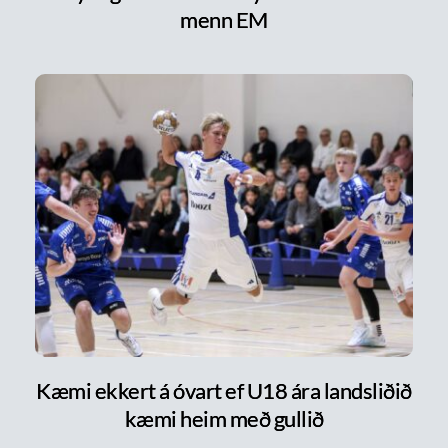
menn EM
Kæmi ekkert á óvart ef U18 ára landsliðið
kæmi heim með gullið