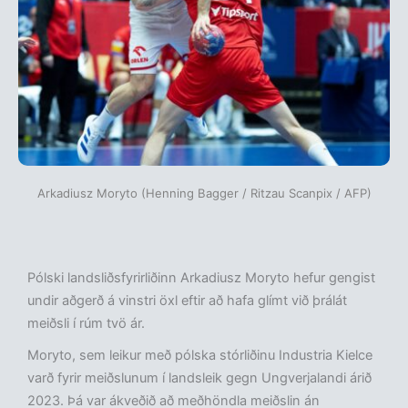
Arkadiusz Moryto (Henning Bagger / Ritzau Scanpix / AFP)
Pólski landsliðsfyrirliðinn Arkadiusz Moryto hefur gengist
undir aðgerð á vinstri öxl eftir að hafa glímt við þrálát
meiðsli í rúm tvö ár.
Moryto, sem leikur með pólska stórliðinu Industria Kielce
varð fyrir meiðslunum í landsleik gegn Ungverjalandi árið
2023. Þá var ákveðið að meðhöndla meiðslin án