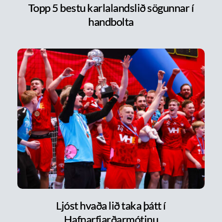
Topp 5 bestu karlalandslið sögunnar í
handbolta
Ljóst hvaða lið taka þátt í
Hafnarfjarðarmótinu