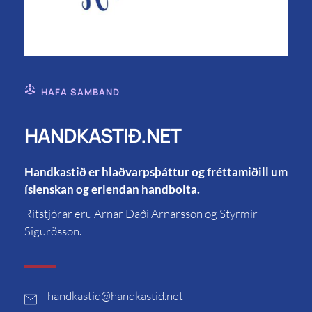
HAFA SAMBAND
HANDKASTIÐ.NET
Handkastið er hlaðvarpsþáttur og fréttamiðill um
íslenskan og erlendan handbolta.
Ritstjórar eru Arnar Daði Arnarsson og Styrmir
Sigurðsson.
handkastid
@handkastid.net