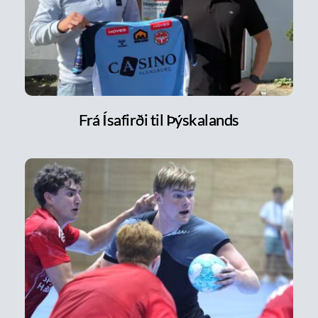
Frá Ísafirði til Þýskalands