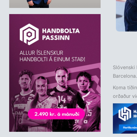
Slóvenski 
Barcelona.
Koma tíði
orðaður vi