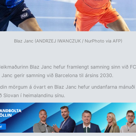
Blaz Janc (ANDRZEJ IWANCZUK / NurPhoto via AFP)
leikmaðurinn Blaz Janc hefur framlengt samning sinn við F
 Janc gerir samning við Barcelona til ársins 2030.
ndin mörgum á óvart en Blaz Janc hefur undanfarna mánuði 
ð Slovan í heimalandinu sínu.