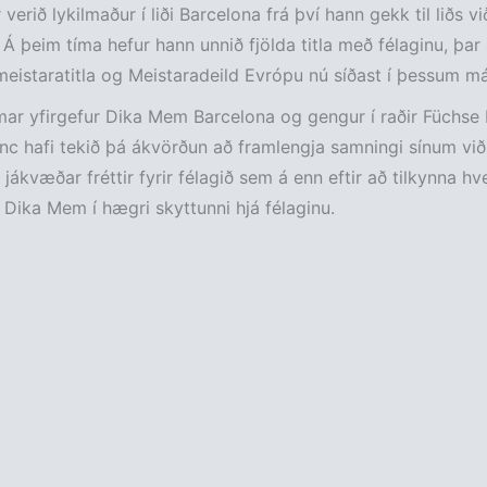
verið lykilmaður í liði Barcelona frá því hann gekk til liðs vi
 Á þeim tíma hefur hann unnið fjölda titla með félaginu, þar
istaratitla og Meistaradeild Evrópu nú síðast í þessum má
r yfirgefur Dika Mem Barcelona og gengur í raðir Füchse B
nc hafi tekið þá ákvörðun að framlengja samningi sínum vi
 jákvæðar fréttir fyrir félagið sem á enn eftir að tilkynna hv
 Dika Mem í hægri skyttunni hjá félaginu.