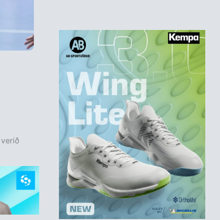
C
verið