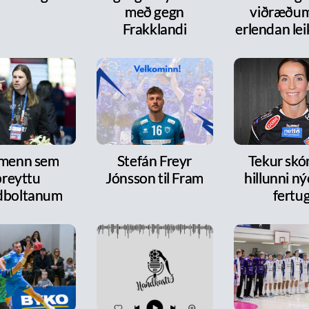
með gegn
viðræðum
Frakklandi
erlendan le
 menn sem
Stefán Freyr
Tekur skó
breyttu
Jónsson til Fram
hillunni n
dboltanum
fertu