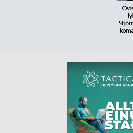
Óvi
l
Stjör
koma