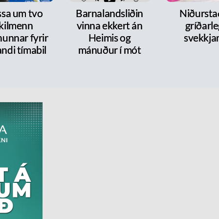
ssa um tvo
Barnalandsliðin
Niðurst
ykilmenn
vinna ekkert án
gríðarl
nunnar fyrir
Heimis og
svekkja
ndi tímabil
mánuður í mót