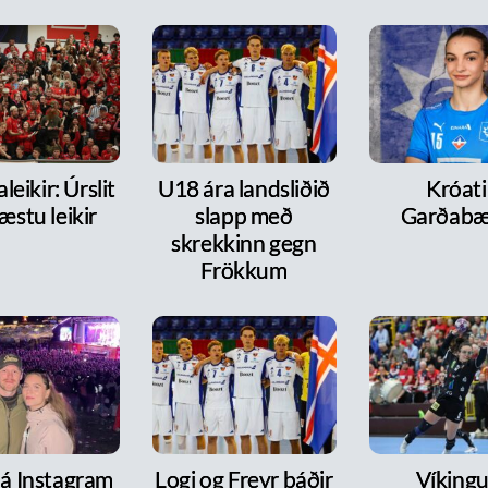
leikir: Úrslit
U18 ára landsliðið
Króati 
æstu leikir
slapp með
Garðabæ
skrekkinn gegn
Frökkum
 á Instagram
Logi og Freyr báðir
Víkingur