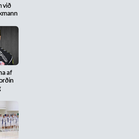
 við
ikmann
na af
ýorðin
g