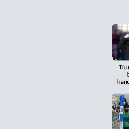
Tíu
han