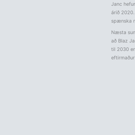
Janc hefur 
árið 2020.
spænska me
Næsta suma
að Blaz Ja
til 2030 er
eftirmaður