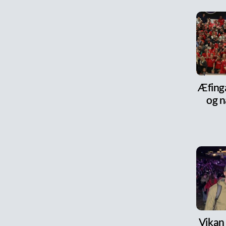
Æfinga
og n
Vikan