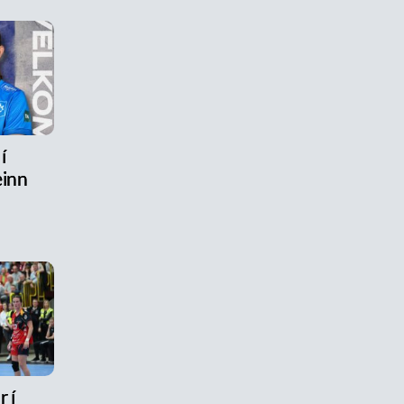
í
inn
 í