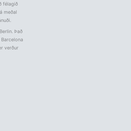
ð félagið
 á meðal
nuði.
erlin. Það
ð Barcelona
er verður