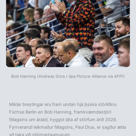
Bob Hanning (Andreas Gora / dpa Picture-Alliance via AFP))
Miklar breytingar eru fram undan hjá þýska stórliðinu
Füchse Berlin en Bob Hanning, framkvæmdastjóri
félagsins um árabil, hyggst láta af störfum árið 2028.
Fyrrverandi leikmaður félagsins, Paul Drux, er sagður ætla
að taka við stjórnartaumunum.