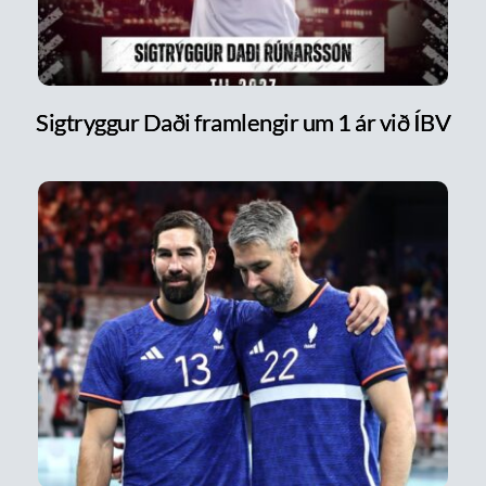
Sigtryggur Daði framlengir um 1 ár við ÍBV