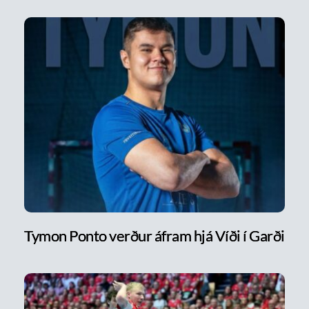
Tymon Ponto verður áfram hjá Víði í Garði