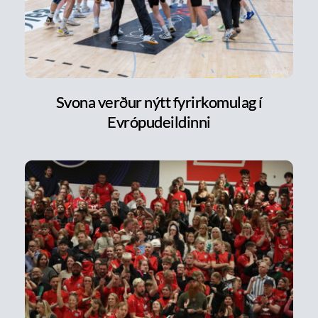
Svona verður nýtt fyrirkomulag í
Evrópudeildinni