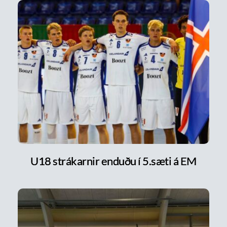
U18 strákarnir enduðu í 5.sæti á EM