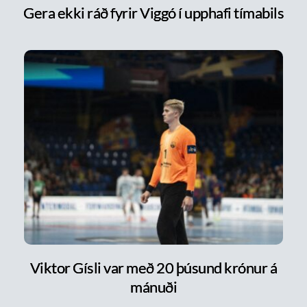
Gera ekki ráð fyrir Viggó í upphafi tímabils
Viktor Gísli var með 20 þúsund krónur á
mánuði