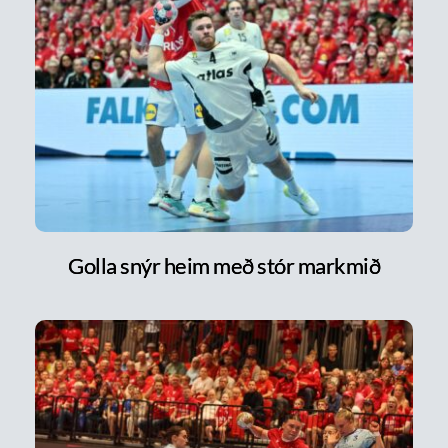
Golla snýr heim með stór markmið