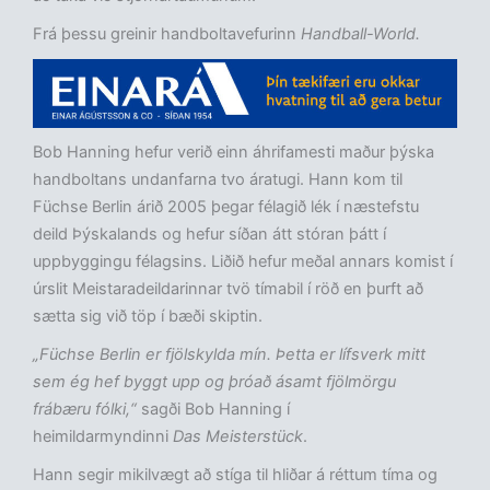
Frá þessu greinir handboltavefurinn
Handball-World.
Bob Hanning hefur verið einn áhrifamesti maður þýska
handboltans undanfarna tvo áratugi. Hann kom til
Füchse Berlin árið 2005 þegar félagið lék í næstefstu
deild Þýskalands og hefur síðan átt stóran þátt í
uppbyggingu félagsins. Liðið hefur meðal annars komist í
úrslit Meistaradeildarinnar tvö tímabil í röð en þurft að
sætta sig við töp í bæði skiptin.
„Füchse Berlin er fjölskylda mín. Þetta er lífsverk mitt
sem ég hef byggt upp og þróað ásamt fjölmörgu
frábæru fólki,“
sagði Bob Hanning í
heimildarmyndinni
Das Meisterstück
.
Hann segir mikilvægt að stíga til hliðar á réttum tíma og