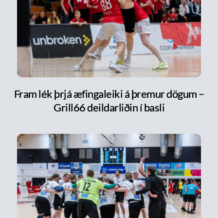
Fram lék þrjá æfingaleiki á þremur dögum –
Grill66 deildarliðin í basli