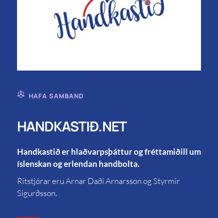
HAFA SAMBAND
HANDKASTIÐ.NET
Handkastið er hlaðvarpsþáttur og fréttamiðill um
íslenskan og erlendan handbolta.
Ritstjórar eru Arnar Daði Arnarsson og Styrmir
Sigurðsson.