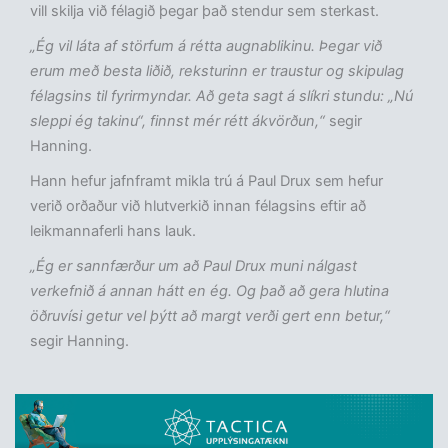
vill skilja við félagið þegar það stendur sem sterkast.
„Ég vil láta af störfum á rétta augnablikinu. Þegar við
erum með besta liðið, reksturinn er traustur og skipulag
félagsins til fyrirmyndar. Að geta sagt á slíkri stundu: „Nú
sleppi ég takinu“, finnst mér rétt ákvörðun,“
segir
Hanning.
Hann hefur jafnframt mikla trú á Paul Drux sem hefur
verið orðaður við hlutverkið innan félagsins eftir að
leikmannaferli hans lauk.
„Ég er sannfærður um að Paul Drux muni nálgast
verkefnið á annan hátt en ég. Og það að gera hlutina
öðruvísi getur vel þýtt að margt verði gert enn betur,“
segir Hanning.