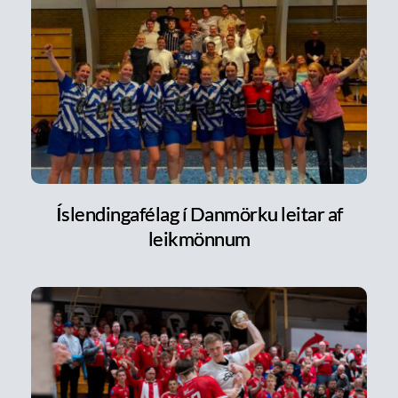
Íslendingafélag í Danmörku leitar af
leikmönnum