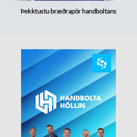
Þekktustu bræðrapör handboltans