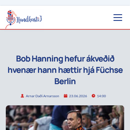
Bob Hanning hefur ákveðið
hvenær hann hættir hjá Füchse
Berlin
Arnar Daði Arnarsson
23.06.2026
14:00