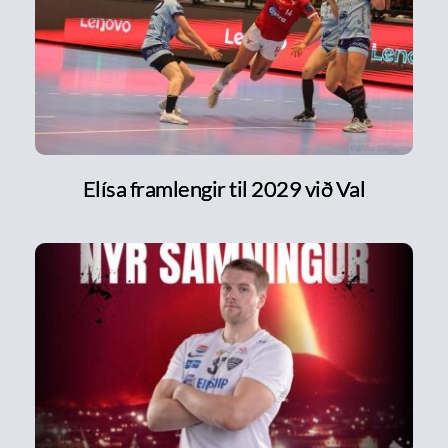
Elísa framlengir til 2029 við Val