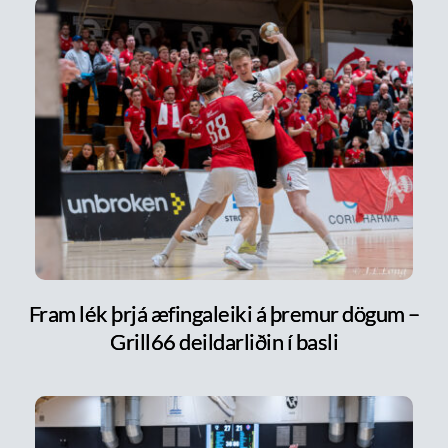
Fram lék þrjá æfingaleiki á þremur dögum –
Grill66 deildarliðin í basli