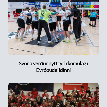
Svona verður nýtt fyrirkomulag í
Evrópudeildinni