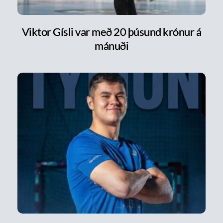
Viktor Gísli var með 20 þúsund krónur á
mánuði