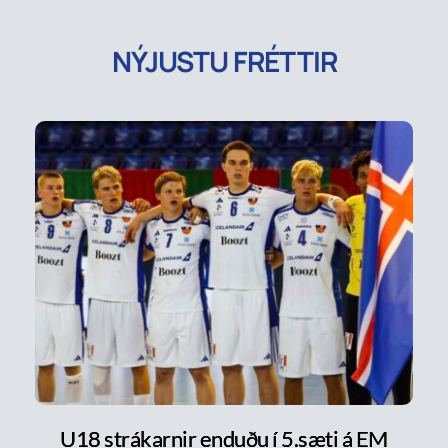
NÝJUSTU FRÉTTIR
U18 strákarnir enduðu í 5.sæti á EM