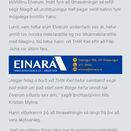
stórliðinu Elverum. Þrátt fyrir að tímasetningin sé erfið
segir félagið að undirbúningur hafi þegar verið hafinn fyrir
mögulega brottför hans.
Lund, sem hefur stýrt Elverum undanfarin sex ár, hefur
unnið tvo norska meistaratitla og tvo bikarmeistaratitla
með félaginu. Nú tekur hann við THW Kiel eftir að Filip
Jicha var látinn fara.
„Þegar félag á borð við THW Kiel hefur samband segir
það mikið um það starf sem Börge hefur unnið hjá
Elverum síðustu sex árin,“
sagði íþróttastjórinn Nils
Kristian Myhre.
Hann viðurkennir þó að tímasetningin sé langt frá því að
vera ákjósanleg.
„Það eru aðeins fjórar vikur þar til undirbúningstímabilið