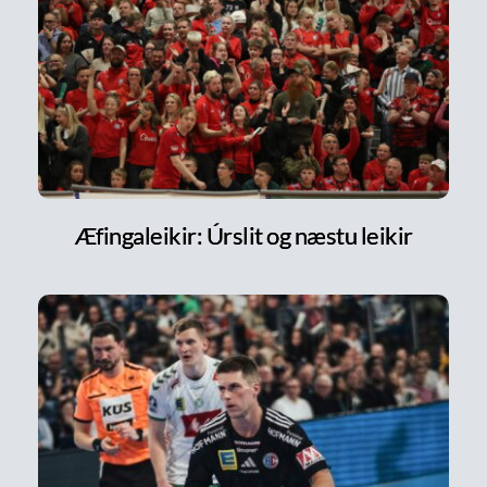
Æfingaleikir: Úrslit og næstu leikir