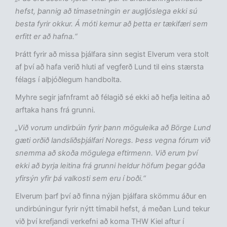
hefst, þannig að tímasetningin er augljóslega ekki sú
besta fyrir okkur. Á móti kemur að þetta er tækifæri sem
erfitt er að hafna.“
Þrátt fyrir að missa þjálfara sinn segist Elverum vera stolt
af því að hafa verið hluti af vegferð Lund til eins stærsta
félags í alþjóðlegum handbolta.
Myhre segir jafnframt að félagið sé ekki að hefja leitina að
arftaka hans frá grunni.
„Við vorum undirbúin fyrir þann möguleika að Börge Lund
gæti orðið landsliðsþjálfari Noregs. Þess vegna fórum við
snemma að skoða mögulega eftirmenn. Við erum því
ekki að byrja leitina frá grunni heldur höfum þegar góða
yfirsýn yfir þá valkosti sem eru í boði.“
Elverum þarf því að finna nýjan þjálfara skömmu áður en
undirbúningur fyrir nýtt tímabil hefst, á meðan Lund tekur
við því krefjandi verkefni að koma THW Kiel aftur í