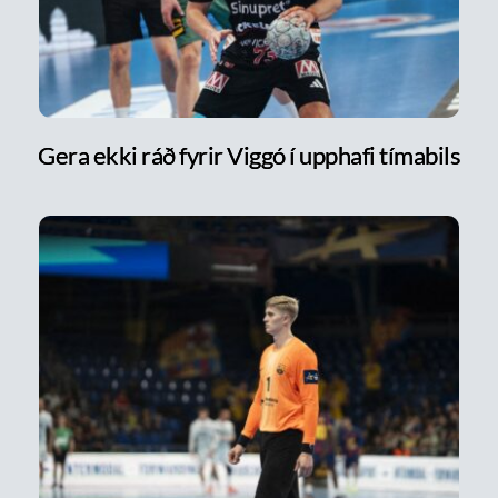
Gera ekki ráð fyrir Viggó í upphafi tímabils