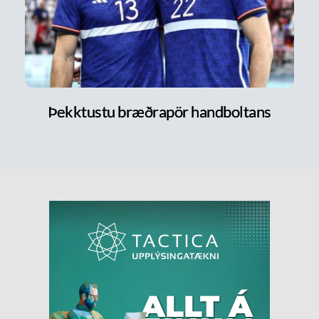
Þekktustu bræðrapör handboltans