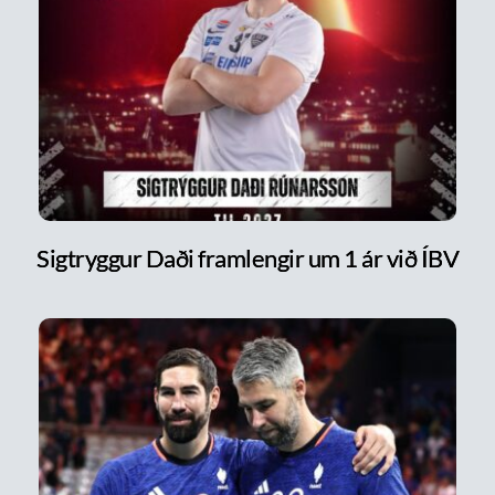
Sigtryggur Daði framlengir um 1 ár við ÍBV