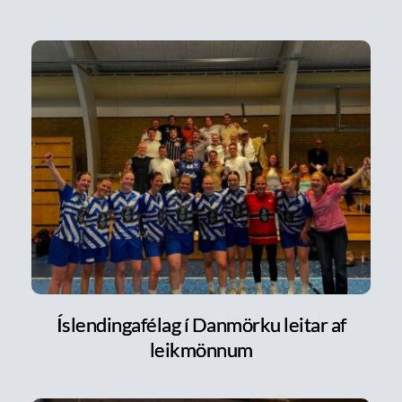
Íslendingafélag í Danmörku leitar af
leikmönnum