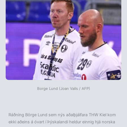
Borge Lund (Joan Valls / AFP)
Ráðning Börge Lund sem nýs aðalþjálfara THW Kiel kom
ekki aðeins á óvart í Þýskalandi heldur einnig hjá norska