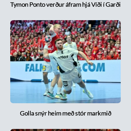
Tymon Ponto verður áfram hjá Víði í Garði
Golla snýr heim með stór markmið