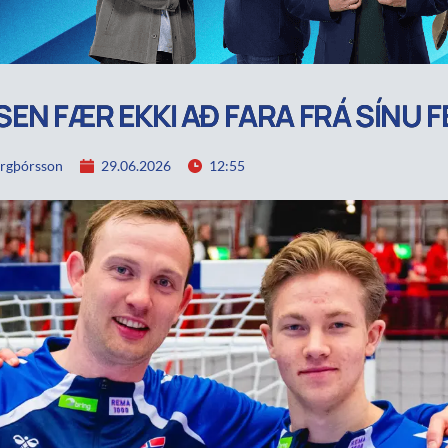
EN FÆR EKKI AÐ FARA FRÁ SÍNU F
rgþórsson
29.06.2026
12:55