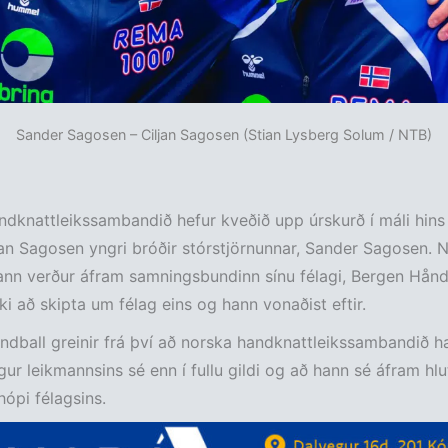
Sander Sagosen – Ciljan Sagosen (Stian Lysberg Solum / NTB)
dknattleikssambandið hefur kveðið upp úrskurð í máli hins
an Sagosen yngri bróðir stórstjörnunnar, Sander Sagosen. 
ann verður áfram samningsbundinn sínu félagi, Bergen Hånd
ki að skipta um félag eins og hann vonaðist eftir.
dball greinir frá því að norska handknattleikssambandið ha
ur leikmannsins sé enn í fullu gildi og að hann sé áfram hlut
ópi félagsins.