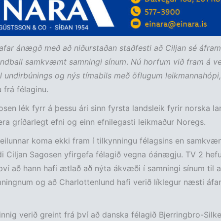
afar ánægð með að niðurstaðan staðfesti að Ciljan sé áfram
ndball samkvæmt samningi sínum
.
Nú horfum við fram á v
l undirbúnings og nýs tímabils með öflugum leikmannahópi,
 frá félaginu.
sen lék fyrr á þessu ári sinn fyrsta landsleik fyrir norska la
vera gríðarlegt efni og einn efnilegasti leikmaður Noregs.
eilunnar koma ekki fram í tilkynningu félagsins en samkv
di Ciljan Sagosen yfirgefa félagið vegna óánægju. TV 2 hefu
 því að hann hafi ætlað að nýta ákvæði í samningi sínum til 
ingnum og að Charlottenlund hafi verið líklegur næsti áfa
innig verið greint frá því að danska félagið Bjerringbro-Silk