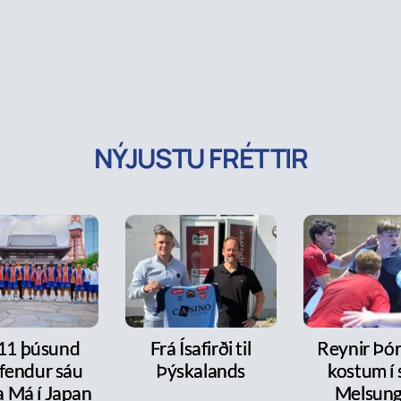
NÝJUSTU FRÉTTIR
 11 þúsund
Frá Ísafirði til
Reynir Þór
fendur sáu
Þýskalands
kostum í s
a Má í Japan
Melsun