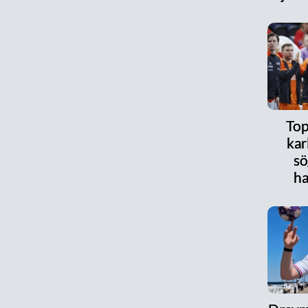
Top
kar
sö
ha