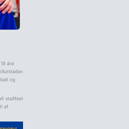
 18 ára
Niðurstaðan
ball og
fi staðfest
i af