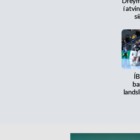
Dreym
í atv
sí
Í
ba
landsl