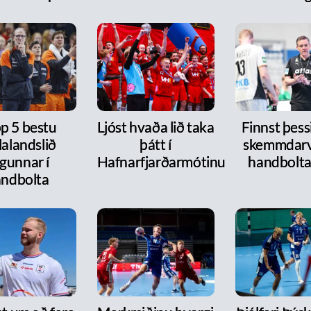
p 5 bestu
Ljóst hvaða lið taka
Finnst þess
lalandslið
þátt í
skemmdarv
gunnar í
Hafnarfjarðarmótinu
handbolt
ndbolta