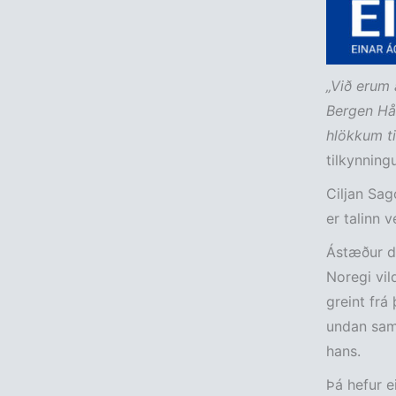
„Við erum 
Bergen Hå
hlökkum ti
tilkynningu
Ciljan Sago
er talinn 
Ástæður d
Noregi vil
greint frá
undan samn
hans.
Þá hefur e