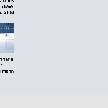
kalands
a liðið
ta á EM
nnar á
ir
u menn