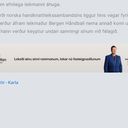
m efnilega leikmanni áhuga.
ði norska handknattleikssambandsins liggur hins vegar fyrir
erður áfram leikmaður Bergen Håndball nema annað komi 
hann verður keyptur undan samningi sínum við félagið.
tir - Karla