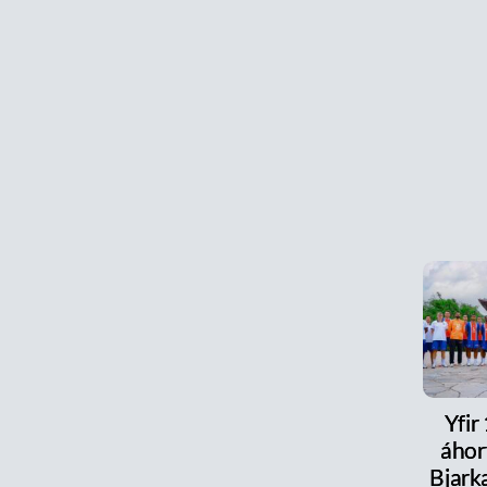
Yfir
áhor
Bjark