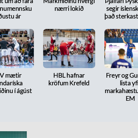
t um að fara
Markmiðinu hvergi
Þjálfari Þýs
innumennsku
nærri lokið
segir íslensk
ðustu ár
það sterkas
BV mætir
HBL hafnar
Freyr og Gu
ndaríska
kröfum Krefeld
lista yf
iðinu í ágúst
markahæst
EM