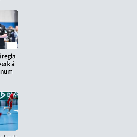
i regla
erk á
anum