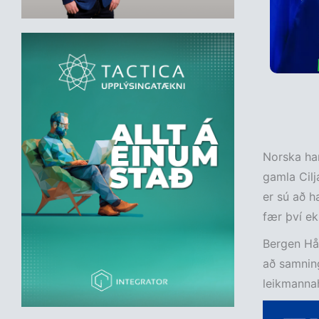
Norska han
gamla Cilj
er sú að h
fær því ek
Bergen Hån
að samning
leikmannah