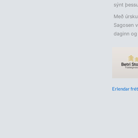
sýnt þessu
Með úrskur
Sagosen v
daginn og 
Erlendar frét