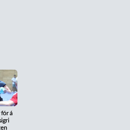
 fór á
igri
gen