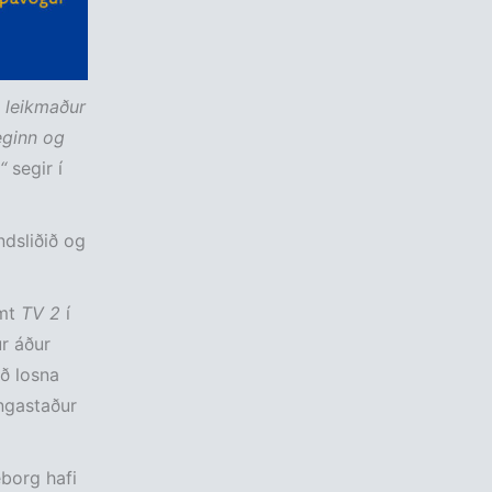
 leikmaður
eginn og
“
segir í
ndsliðið og
æmt
TV 2
í
r áður
að losna
ngastaður
eborg hafi