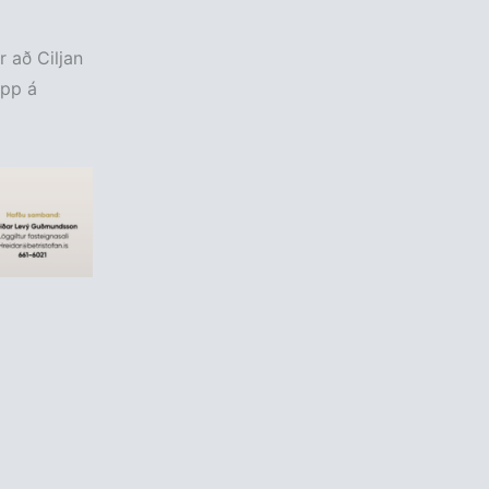
 að Ciljan
upp á