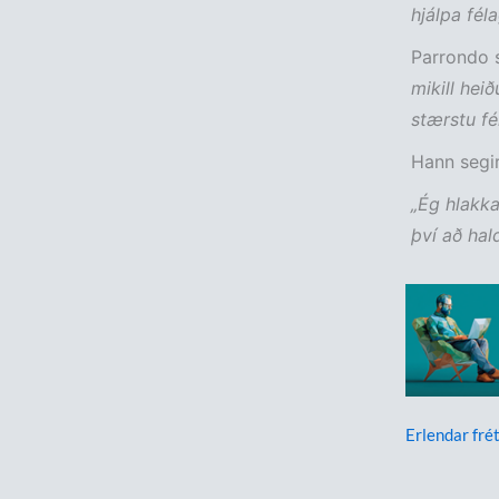
hjálpa fél
Parrondo s
mikill heið
stærstu fé
Hann segir
„Ég hlakka
því að hal
Erlendar frét