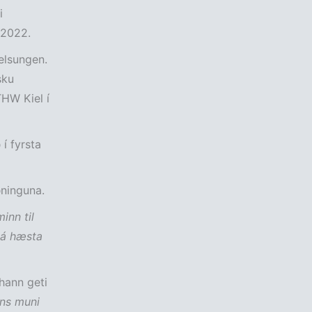
i
 2022.
elsungen.
sku
THW Kiel í
í fyrsta
ninguna.
nn til
 á hæsta
hann geti
ns muni