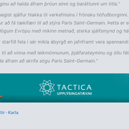
aginu að halda áfram þróun sinni og baráttunni um titla.“
egist sjálfur hlakka til verkefnisins í frönsku höfuðborginni
ur að fá tækifæri til að stýra Paris Saint-Germain. Þetta er ei
lögum Evrópu með mikinn metnað, sterka sjálfsmynd og háa
 starfið fela í sér mikla ábyrgð en jafnframt vera spennandi
 til að vinna með leikmönnunum, þjálfarateyminu og öllu fé
da áfram að skrifa sögu Paris Saint-Germain.“
tir - Karla