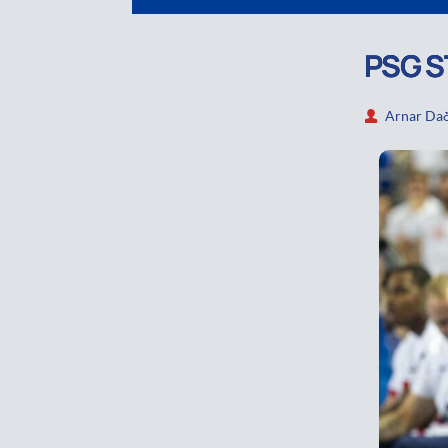
PSG S
Arnar Dað