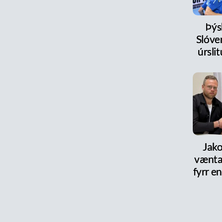
Þýs
Slóve
úrsl
Jako
vænta
fyrr en