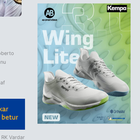
oberto
inu
af
i RK Vardar