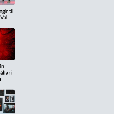
gir til
 Val
in
álfari
a