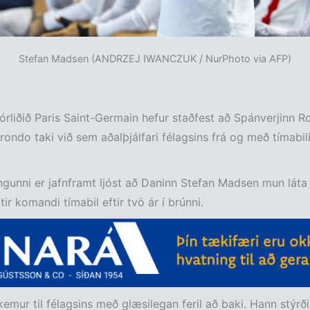
Stefan Madsen (ANDRZEJ IWANCZUK / NurPhoto via AFP)
órliðið Paris Saint-Germain hefur staðfest að Spánverjinn R
rondo taki við sem aðalþjálfari félagsins frá og með tímabil
gunni er jafnframt ljóst að Daninn Stefan Madsen mun láta 
ir komandi tímabil eftir tvö ár í brúnni.
emur til félagsins með glæsilegan feril að baki. Hann stýrð