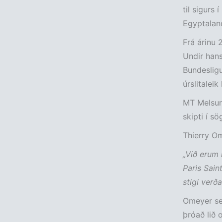
til sigurs 
Egyptaland
Frá árinu 
Undir hans
Bundesligu
úrslitaleik
MT Melsung
skipti í sö
Thierry O
„Við erum
Paris Sain
stigi verð
Omeyer seg
þróað lið o