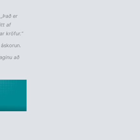
.
„Það er
tt af
r kröfur.“
 áskorun.
laginu að