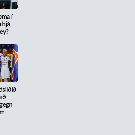
oma í
 hjá
rey?
dsliðið
eð
 gegn
um