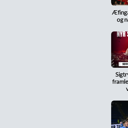
Æfinga
og n
Sigt
framle