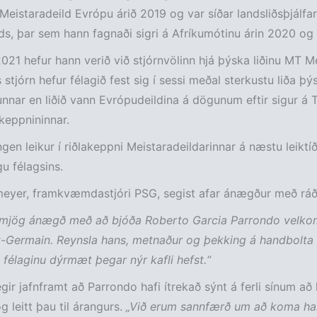
í Meistaradeild Evrópu árið 2019 og var síðar landsliðsþjálfar
s, þar sem hann fagnaði sigri á Afríkumótinu árin 2020 og
2021 hefur hann verið við stjórnvölinn hjá þýska liðinu MT M
 stjórn hefur félagið fest sig í sessi meðal sterkustu liða þý
nnar en liðið vann Evrópudeildina á dögunum eftir sigur á 
 keppnininnar.
en leikur í riðlakeppni Meistaradeildarinnar á næstu leiktíð 
gu félagsins.
meyer, framkvæmdastjóri PSG, segist afar ánægður með ráð
 mjög ánægð með að bjóða Roberto Garcia Parrondo velkomi
t-Germain. Reynsla hans, metnaður og þekking á handbolta
a félaginu dýrmæt þegar nýr kafli hefst.“
ir jafnframt að Parrondo hafi ítrekað sýnt á ferli sínum að 
g leitt þau til árangurs.
„Við erum sannfærð um að koma ha