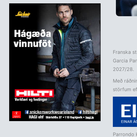
Franska st
Garcia Par
2027/28.
Með ráðnin
störfum eft
Parrondo k