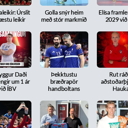
leikir: Úrslit
Golla snýr heim
Elísa framlen
æstu leikir
með stór markmið
2029 við
ryggur Daði
Þekktustu
Rut ráð
ngir um 1 ár
bræðrapör
aðstoðarþj
við ÍBV
handboltans
Hauk