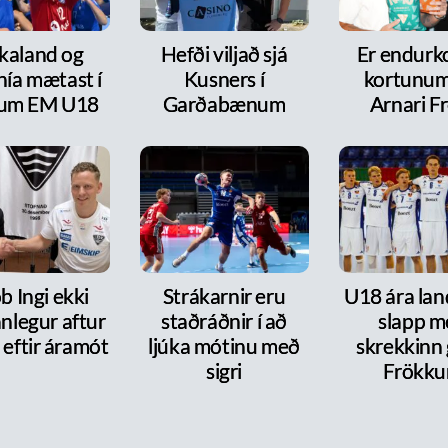
kaland og
Hefði viljað sjá
Er endurk
nía mætast í
Kusners í
kortunum
itum EM U18
Garðabænum
Arnari F
b Ingi ekki
Strákarnir eru
U18 ára lan
nlegur aftur
staðráðnir í að
slapp m
 eftir áramót
ljúka mótinu með
skrekkinn
sigri
Frökk