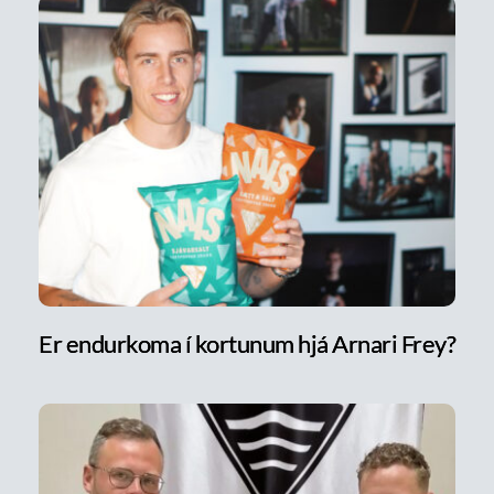
Er endurkoma í kortunum hjá Arnari Frey?