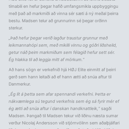
tímabili en hefur þegar hafið umfangsmikla uppbyggingu
með það að markmiði að vinna sér sæti á ný meðal þeirra
bestu. Madsen telur að grunnurinn sé þegar orðinn
sterkur.
„Það hefur þegar verið lagður traustur grunnur með
leikmannahópi sem, með mikilli vinnu og góðri liðsheild,
getur náð þeim markmiðum sem félagið hefur sett sér.
Ég hlakka til að leggja mitt af mörkum.“
Að hans sögn er verkefnið hjá HØJ Elite einmitt af þeirri
gerð sem hann leitaði að ef hann ætti að snúa aftur til
Danmerkur.
„Ég lít á þetta sem afar spennandi verkefni. Þetta er
nákvæmlega sú tegund verkefnis sem ég sá fyrir mér ef
ég ætti að snúa aftur í danskan handknattleik,“
sagði
Madsen. Þangað til Madsen tekur við liðinu næsta sumar
verður Nicolaj Andersson við stjórnvölinn sem aðalþjálfari