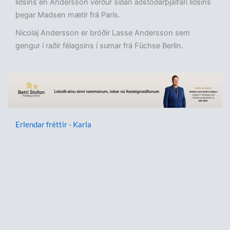
liðsins en Andersson verður síðan aðstoðarþjálfari liðsins
þegar Madsen mætir frá París.
Nicolaj Andersson er bróðir Lasse Andersson sem
gengur í raðir félagsins í sumar frá Füchse Berlin.
Erlendar fréttir - Karla