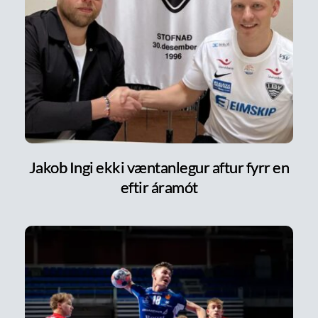
Jakob Ingi ekki væntanlegur aftur fyrr en
eftir áramót