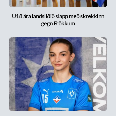
U18 ára landsliðið slapp með skrekkinn
gegn Frökkum