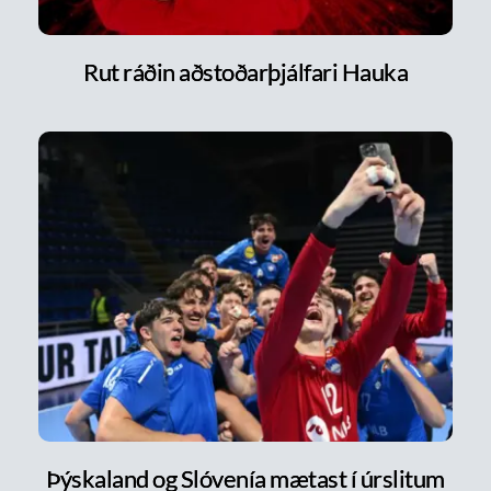
Rut ráðin aðstoðarþjálfari Hauka
Þýskaland og Slóvenía mætast í úrslitum