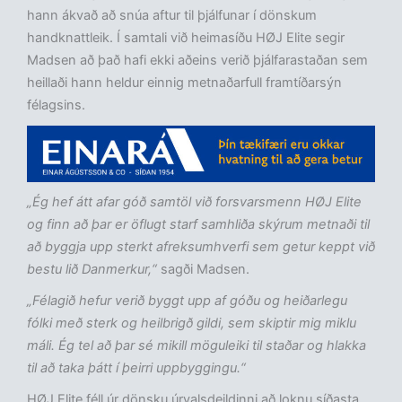
hann ákvað að snúa aftur til þjálfunar í dönskum
handknattleik. Í samtali við heimasíðu HØJ Elite segir
Madsen að það hafi ekki aðeins verið þjálfarastaðan sem
heillaði hann heldur einnig metnaðarfull framtíðarsýn
félagsins.
„Ég hef átt afar góð samtöl við forsvarsmenn HØJ Elite
og finn að þar er öflugt starf samhliða skýrum metnaði til
að byggja upp sterkt afreksumhverfi sem getur keppt við
bestu lið Danmerkur,“
sagði Madsen.
„Félagið hefur verið byggt upp af góðu og heiðarlegu
fólki með sterk og heilbrigð gildi, sem skiptir mig miklu
máli. Ég tel að þar sé mikill möguleiki til staðar og hlakka
til að taka þátt í þeirri uppbyggingu.“
HØJ Elite féll úr dönsku úrvalsdeildinni að loknu síðasta