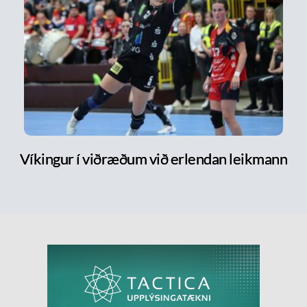
Víkingur í viðræðum við erlendan leikmann