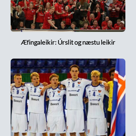
Æfingaleikir: Úrslit og næstu leikir