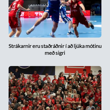
Strákarnir eru staðráðnir í að ljúka mótinu
með sigri