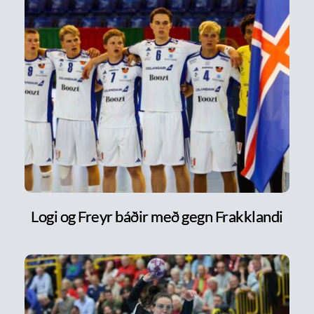
Logi og Freyr báðir með gegn Frakklandi