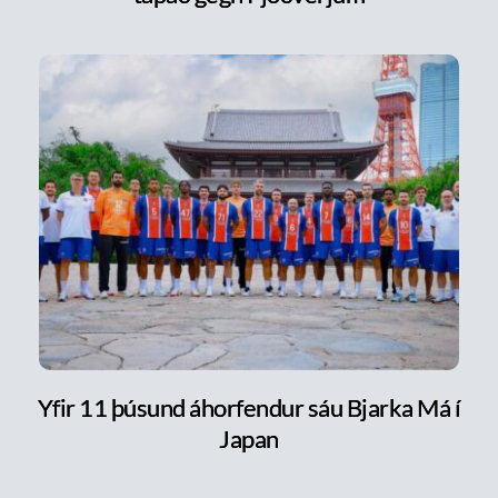
Yfir 11 þúsund áhorfendur sáu Bjarka Má í
Japan