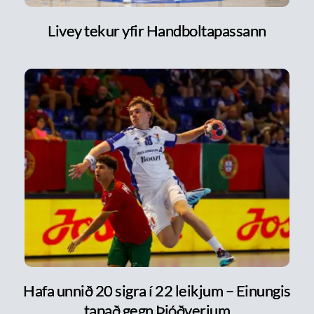
Livey tekur yfir Handboltapassann
Hafa unnið 20 sigra í 22 leikjum – Einungis
tapað gegn Þjóðverjum