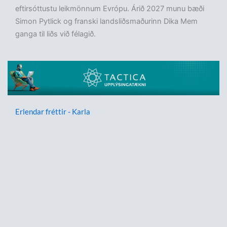
eftirsóttustu leikmönnum Evrópu. Árið 2027 munu bæði
Simon Pytlick og franski landsliðsmaðurinn Dika Mem
ganga til liðs við félagið.
Erlendar fréttir - Karla