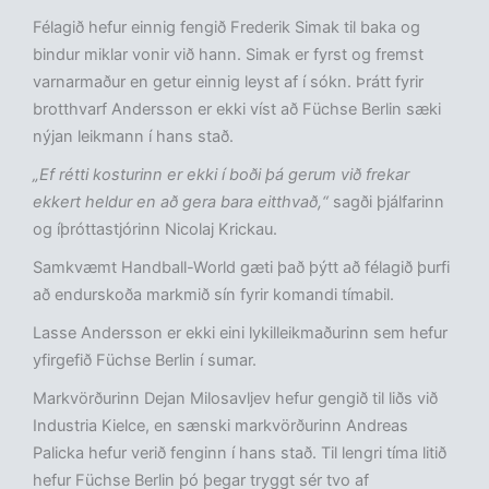
Félagið hefur einnig fengið Frederik Simak til baka og
bindur miklar vonir við hann. Simak er fyrst og fremst
varnarmaður en getur einnig leyst af í sókn. Þrátt fyrir
brotthvarf Andersson er ekki víst að Füchse Berlin sæki
nýjan leikmann í hans stað.
„Ef rétti kosturinn er ekki í boði þá gerum við frekar
ekkert heldur en að gera bara eitthvað,“
sagði þjálfarinn
og íþróttastjórinn Nicolaj Krickau.
Samkvæmt Handball-World gæti það þýtt að félagið þurfi
að endurskoða markmið sín fyrir komandi tímabil.
Lasse Andersson er ekki eini lykilleikmaðurinn sem hefur
yfirgefið Füchse Berlin í sumar.
Markvörðurinn Dejan Milosavljev hefur gengið til liðs við
Industria Kielce, en sænski markvörðurinn Andreas
Palicka hefur verið fenginn í hans stað. Til lengri tíma litið
hefur Füchse Berlin þó þegar tryggt sér tvo af