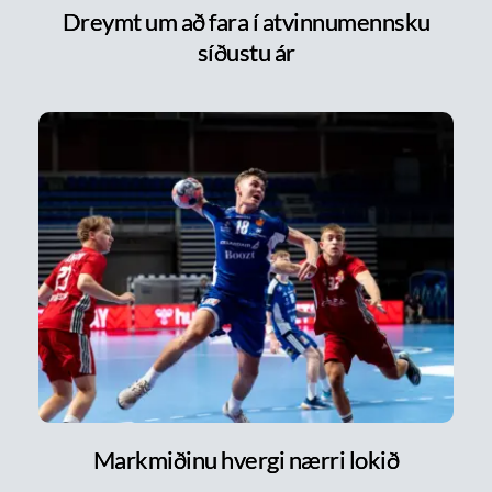
Dreymt um að fara í atvinnumennsku
síðustu ár
Markmiðinu hvergi nærri lokið