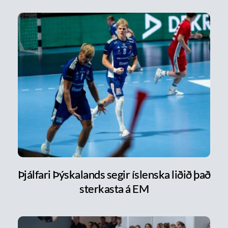
Þjálfari Þýskalands segir íslenska liðið það
sterkasta á EM