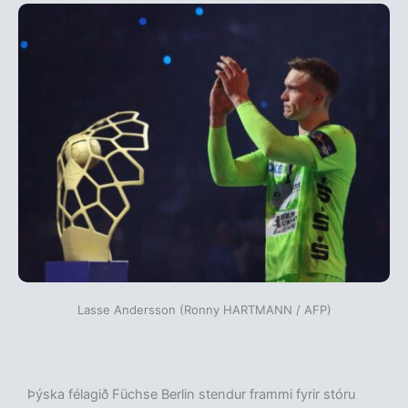
Lasse Andersson (Ronny HARTMANN / AFP)
Þýska félagið Füchse Berlin stendur frammi fyrir stóru