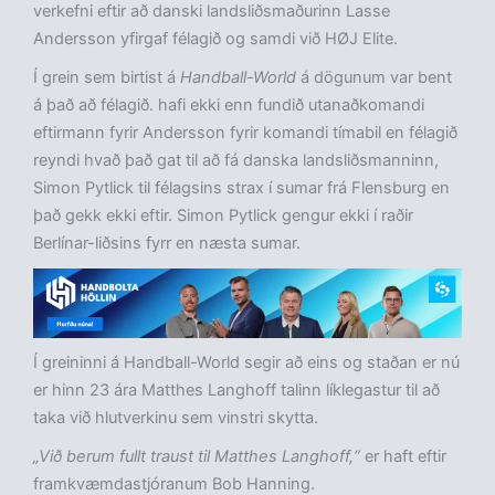
verkefni eftir að danski landsliðsmaðurinn Lasse
Andersson yfirgaf félagið og samdi við HØJ Elite.
Í grein sem birtist á
Handball-World
á dögunum var bent
á það að félagið. hafi ekki enn fundið utanaðkomandi
eftirmann fyrir Andersson fyrir komandi tímabil en félagið
reyndi hvað það gat til að fá danska landsliðsmanninn,
Simon Pytlick til félagsins strax í sumar frá Flensburg en
það gekk ekki eftir. Simon Pytlick gengur ekki í raðir
Berlínar-liðsins fyrr en næsta sumar.
Í greininni á Handball-World segir að eins og staðan er nú
er hinn 23 ára Matthes Langhoff talinn líklegastur til að
taka við hlutverkinu sem vinstri skytta.
„Við berum fullt traust til Matthes Langhoff,“
er haft eftir
framkvæmdastjóranum Bob Hanning.