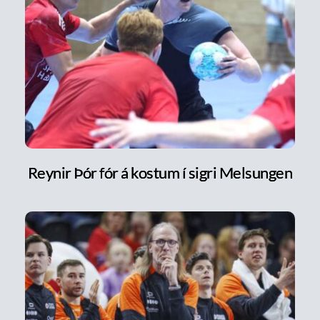
Reynir Þór fór á kostum í sigri Melsungen