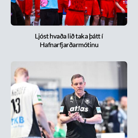
Ljóst hvaða lið taka þátt í
Hafnarfjarðarmótinu