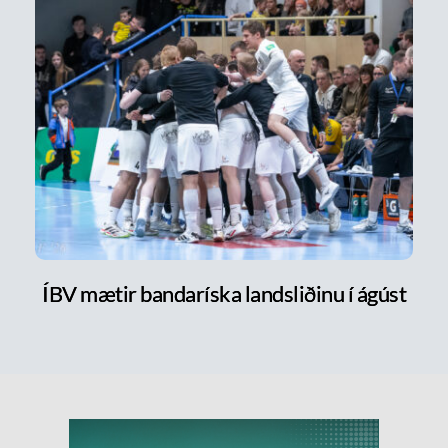
ÍBV mætir bandaríska landsliðinu í ágúst