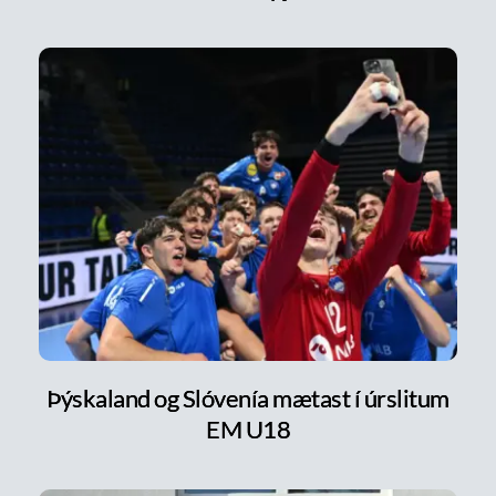
Þýskaland og Slóvenía mætast í úrslitum
EM U18