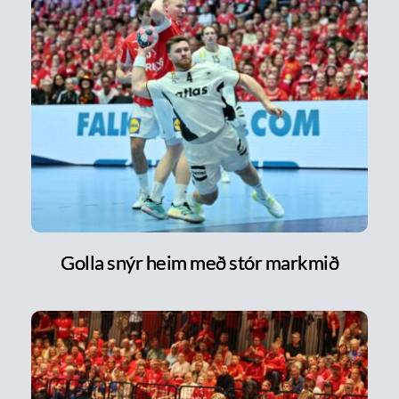
Golla snýr heim með stór markmið