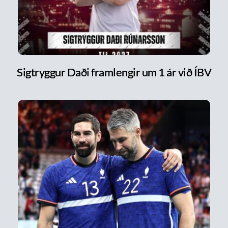
Sigtryggur Daði framlengir um 1 ár við ÍBV