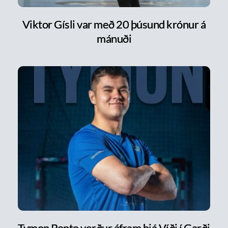
Viktor Gísli var með 20 þúsund krónur á
mánuði
Tymon Ponto verður áfram hjá Víði í Garði