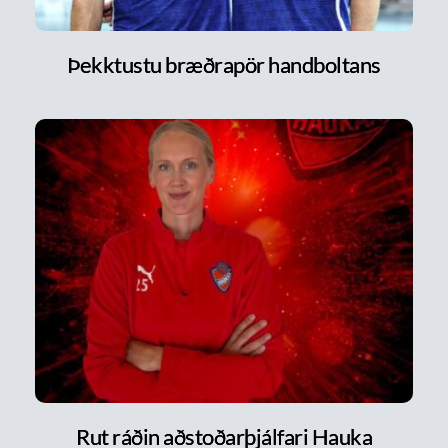
Þekktustu bræðrapör handboltans
Rut ráðin aðstoðarþjálfari Hauka