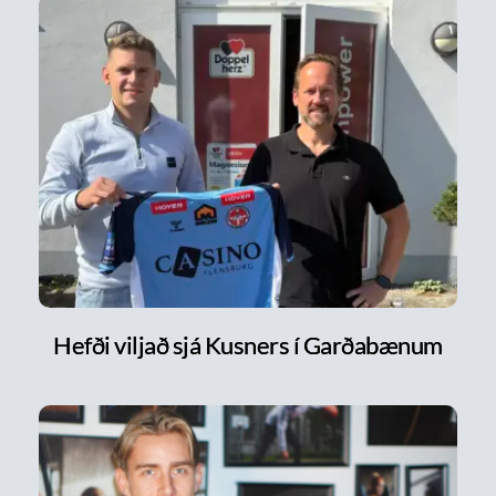
Hefði viljað sjá Kusners í Garðabænum