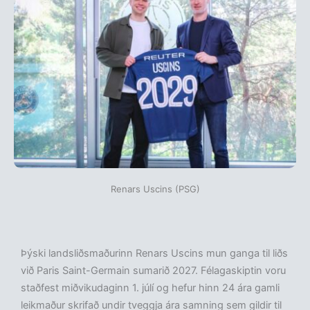
Renars Uscins (PSG)
Þýski landsliðsmaðurinn Renars Uscins mun ganga til liðs
við Paris Saint-Germain sumarið 2027. Félagaskiptin voru
staðfest miðvikudaginn 1. júlí og hefur hinn 24 ára gamli
leikmaður skrifað undir tveggja ára samning sem gildir til