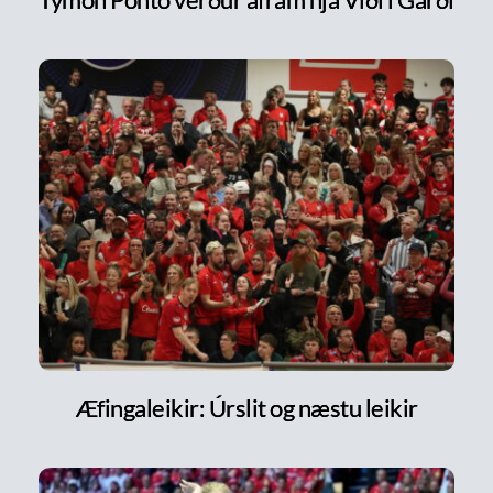
Æfingaleikir: Úrslit og næstu leikir