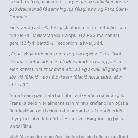
takast á við nýjar áskoranir.
„Fyrir handknattleiksmann er
það draumur að fá samning hjá félagi eins og Paris Saint-
Germain.“
Ein stærsta ástæða félagaskiptanna er þó metnaður hans
til að leika í Meistaradeild Evrópu. Hjá PSG má nánast
gera ráð fyrir þátttöku í keppninni á hverju ári.
„Ég vil skilja eftir mig spor í sögu félagsins. Paris Saint-
Germain hefur aldrei unnið Meistaradeildina og það er
einn stærsti draumur minn eftir að ég ákvað að ganga til
liðs við félagið – að ná því sem félagið hefur aldrei áður
afrekað.“
Annað sem gæti hafa haft áhrif á ákvörðunina er álagið.
Franska deildin er almennt talin minna krefjandi en þýska
Bundesligan og Uscins hefur undanfarin ár borið mikið
ábyrgðarhlutverk bæði hjá Hannover-Burgdorf og þýska
landsliðinu.
Með félagaskiptunum fær Uscins því ekki aðeins tækifæri