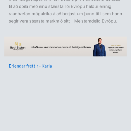
til að spila með einu stærsta liði Evrópu heldur einnig
raunhæfan möguleika á að berjast um þann titil sem hann
segir vera stærsta markmið sitt – Meistaradeild Evrópu.
Erlendar fréttir - Karla