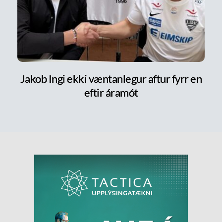
Jakob Ingi ekki væntanlegur aftur fyrr en
eftir áramót