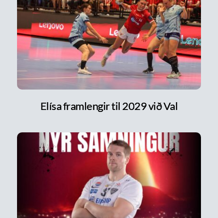
Elísa framlengir til 2029 við Val