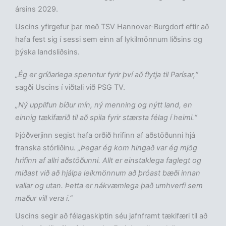
ársins 2029.
Uscins yfirgefur þar með TSV Hannover-Burgdorf eftir að
hafa fest sig í sessi sem einn af lykilmönnum liðsins og
þýska landsliðsins.
„Ég er gríðarlega spenntur fyrir því að flytja til Parísar,“
sagði Uscins í viðtali við PSG TV.
„Ný upplifun bíður mín, ný menning og nýtt land, en
einnig tækifærið til að spila fyrir stærsta félag í heimi.“
Þjóðverjinn segist hafa orðið hrifinn af aðstöðunni hjá
franska stórliðinu.
„Þegar ég kom hingað var ég mjög
hrifinn af allri aðstöðunni. Allt er einstaklega faglegt og
miðast við að hjálpa leikmönnum að þróast bæði innan
vallar og utan. Þetta er nákvæmlega það umhverfi sem
maður vill vera í.“
Uscins segir að félagaskiptin séu jafnframt tækifæri til að