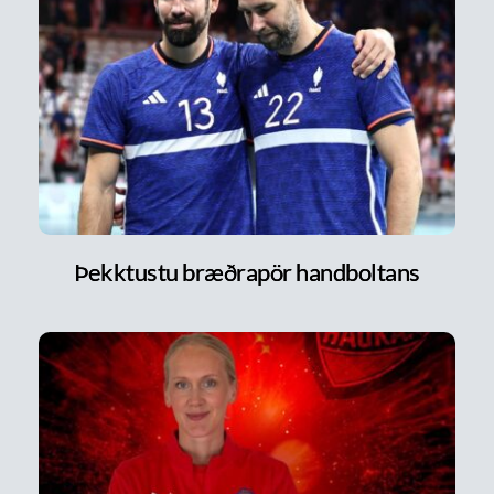
Þekktustu bræðrapör handboltans