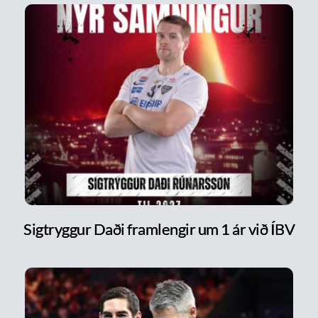
Sigtryggur Daði framlengir um 1 ár við ÍBV