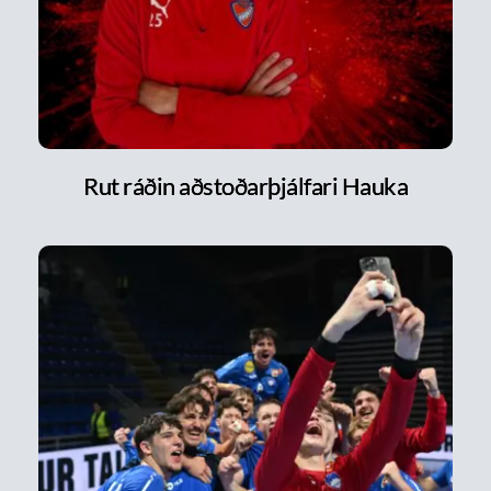
Rut ráðin aðstoðarþjálfari Hauka