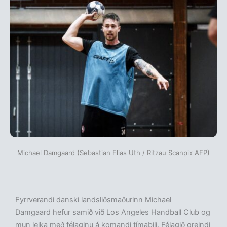
Michael Damgaard (Sebastian Elias Uth / Ritzau Scanpix AFP)
Fyrrverandi danski landsliðsmaðurinn Michael
Damgaard hefur samið við Los Angeles Handball Club og
mun leika með félaginu á komandi tímabili. Félagið greindi