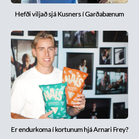
Hefði viljað sjá Kusners í Garðabænum
Er endurkoma í kortunum hjá Arnari Frey?