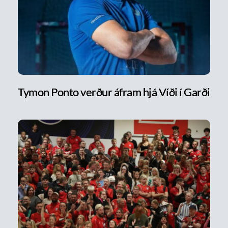
Tymon Ponto verður áfram hjá Víði í Garði