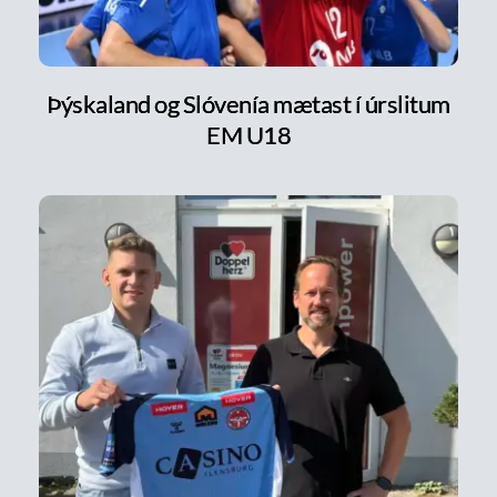
Þýskaland og Slóvenía mætast í úrslitum
EM U18