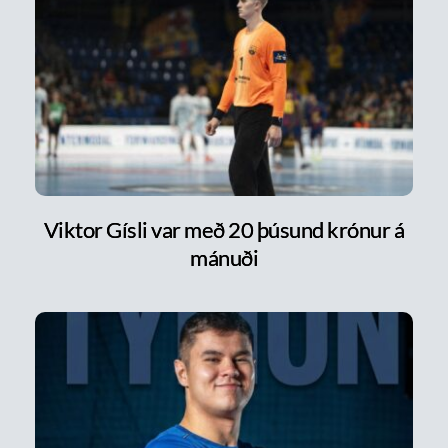
Viktor Gísli var með 20 þúsund krónur á
mánuði