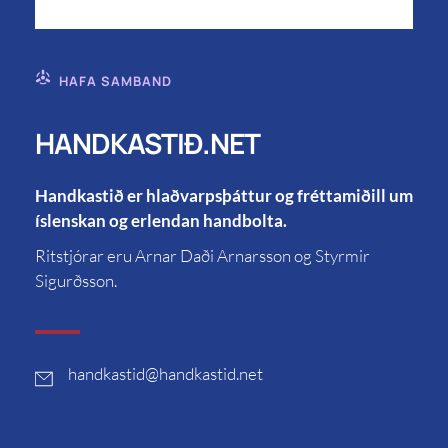
HAFA SAMBAND
HANDKASTIÐ.NET
Handkastið er hlaðvarpsþáttur og fréttamiðill um
íslenskan og erlendan handbolta.
Ritstjórar eru Arnar Daði Arnarsson og Styrmir
Sigurðsson.
handkastid
@handkastid.net