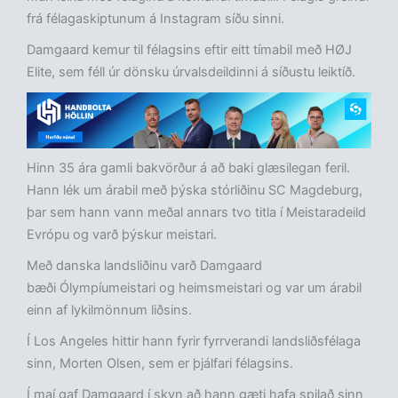
frá félagaskiptunum á Instagram síðu sinni.
Damgaard kemur til félagsins eftir eitt tímabil með HØJ
Elite, sem féll úr dönsku úrvalsdeildinni á síðustu leiktíð.
Hinn 35 ára gamli bakvörður á að baki glæsilegan feril.
Hann lék um árabil með þýska stórliðinu SC Magdeburg,
þar sem hann vann meðal annars tvo titla í Meistaradeild
Evrópu og varð þýskur meistari.
Með danska landsliðinu varð Damgaard
bæði Ólympíumeistari og heimsmeistari og var um árabil
einn af lykilmönnum liðsins.
Í Los Angeles hittir hann fyrir fyrrverandi landsliðsfélaga
sinn, Morten Olsen, sem er þjálfari félagsins.
Í maí gaf Damgaard í skyn að hann gæti hafa spilað sinn