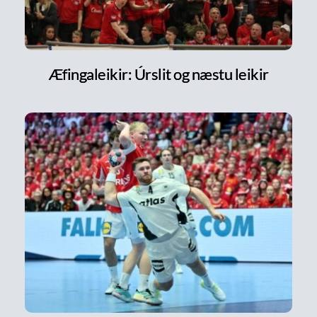
Æfingaleikir: Úrslit og næstu leikir