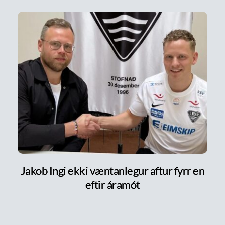
Jakob Ingi ekki væntanlegur aftur fyrr en
eftir áramót