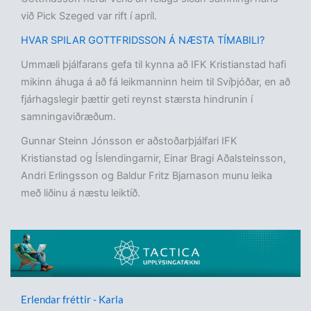
við Pick Szeged var rift í apríl.
HVAR SPILAR GOTTFRIDSSON Á NÆSTA TÍMABILI?
Ummæli þjálfarans gefa til kynna að IFK Kristianstad hafi
mikinn áhuga á að fá leikmanninn heim til Svíþjóðar, en að
fjárhagslegir þættir geti reynst stærsta hindrunin í
samningaviðræðum.
Gunnar Steinn Jónsson er aðstoðarþjálfari IFK
Kristianstad og Íslendingarnir, Einar Bragi Aðalsteinsson,
Andri Erlingsson og Baldur Fritz Bjarnason munu leika
með liðinu á næstu leiktíð.
Erlendar fréttir - Karla