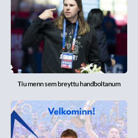
Tíu menn sem breyttu handboltanum