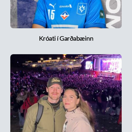
Króati í Garðabæinn