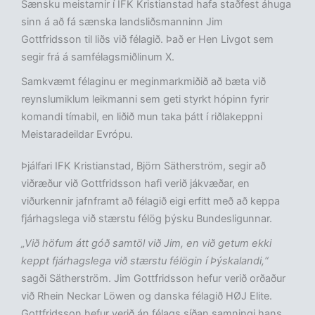
Sænsku meistarnir í IFK Kristianstad hafa staðfest áhuga
sinn á að fá sænska landsliðsmanninn Jim
Gottfridsson til liðs við félagið. Það er Hen Livgot sem
segir frá á samfélagsmiðlinum X.
Samkvæmt félaginu er meginmarkmiðið að bæta við
reynslumiklum leikmanni sem geti styrkt hópinn fyrir
komandi tímabil, en liðið mun taka þátt í riðlakeppni
Meistaradeildar Evrópu.
Þjálfari IFK Kristianstad, Björn Sätherström, segir að
viðræður við Gottfridsson hafi verið jákvæðar, en
viðurkennir jafnframt að félagið eigi erfitt með að keppa
fjárhagslega við stærstu félög þýsku Bundesligunnar.
„Við höfum átt góð samtöl við Jim, en við getum ekki
keppt fjárhagslega við stærstu félögin í Þýskalandi,“
sagði Sätherström. Jim Gottfridsson hefur verið orðaður
við Rhein Neckar Löwen og danska félagið HØJ Elite.
Gottfridsson hefur verið án félags síðan samningi hans