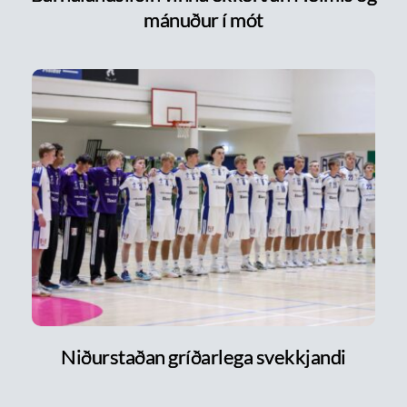
mánuður í mót
Niðurstaðan gríðarlega svekkjandi