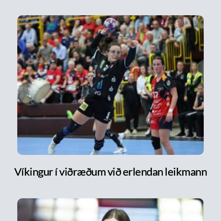
Víkingur í viðræðum við erlendan leikmann