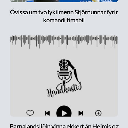
Óvissa um tvo lykilmenn Stjörnunnar fyrir
komandi tímabil
Barnalandsliðin vinna ekkert án Heimis og