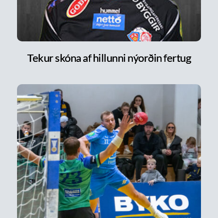
Tekur skóna af hillunni nýorðin fertug