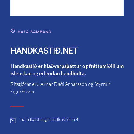
HAFA SAMBAND
HANDKASTIÐ.NET
Handkastið er hlaðvarpsþáttur og fréttamiðill um
íslenskan og erlendan handbolta.
Ritstjórar eru Arnar Daði Arnarsson og Styrmir
Sigurðsson.
handkastid
@handkastid.net