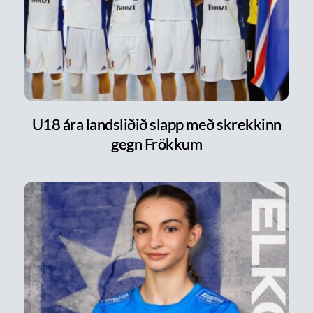
U18 ára landsliðið slapp með skrekkinn
gegn Frökkum