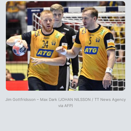
Jim Gottfridsson – Max Dark (JOHAN NILSSON / TT News Agency
via AFP)