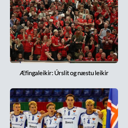
Æfingaleikir: Úrslit og næstu leikir