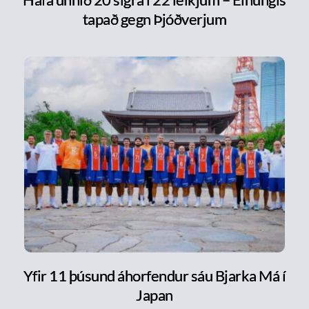
tapað gegn Þjóðverjum
Yfir 11 þúsund áhorfendur sáu Bjarka Má í
Japan