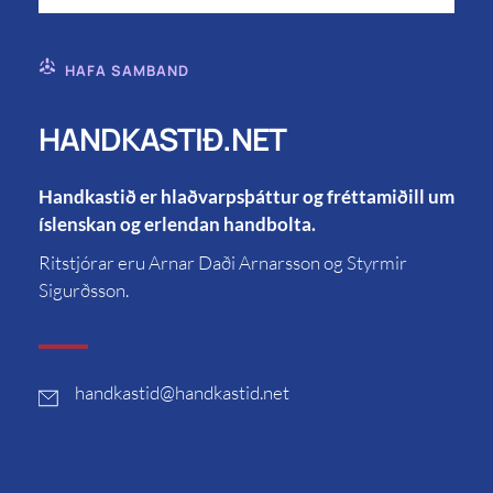
HAFA SAMBAND
HANDKASTIÐ.NET
Handkastið er hlaðvarpsþáttur og fréttamiðill um
íslenskan og erlendan handbolta.
Ritstjórar eru Arnar Daði Arnarsson og Styrmir
Sigurðsson.
handkastid
@handkastid.net