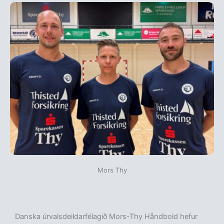
Mors Thy
Danska úrvalsdeildarfélagið Mors-Thy Håndbold hefur