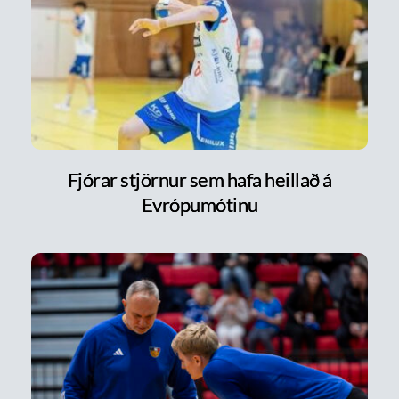
Fjórar stjörnur sem hafa heillað á
Evrópumótinu