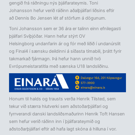
gengið frá ráðningu nýs þjálfarateymis. Toni
Johansson hefur verið ráðinn aðalþjálfari liðsins eftir
að Dennis Bo Jensen lét af störfum á dögunum.
Toni Johansson sem er 36 ára er talinn einn efnilegasti
þjálfari Svíþjóðar. Hann hefur stýrt OV
Helsingborg undanfarin ár og fór með liðið í undanúrslit
og Final4 í sænsku deildinni á síðasta tímabili, þrátt fyrir
takmarkað fjármagn. Þá hefur hann unnið tvö
Evrópumeistaratitla með sænska U18 landsliðinu.
Honum til halds og trausts verða Henrik Tilsted, sem
tekur við stærra hlutverki sem aðstoðarþjálfari og
fyrrverandi danski landsliðsmaðurinn Henrik Toft Hansen
sem hefur verið ráðinn inn í þjálfarateymið og
aðstoðarþjálfari eftir að hafa lagt skóna á hilluna í vor.