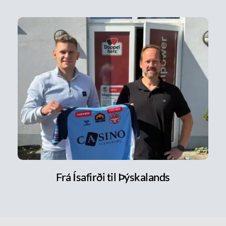
Frá Ísafirði til Þýskalands