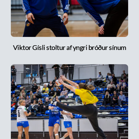
Viktor Gísli stoltur af yngri bróður sínum