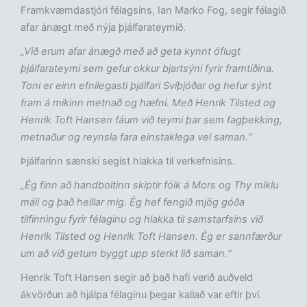
Framkvæmdastjóri félagsins, Ian Marko Fog, segir félagið
afar ánægt með nýja þjálfarateymið.
„Við erum afar ánægð með að geta kynnt öflugt
þjálfarateymi sem gefur okkur bjartsýni fyrir framtíðina.
Toni er einn efnilegasti þjálfari Svíþjóðar og hefur sýnt
fram á mikinn metnað og hæfni. Með Henrik Tilsted og
Henrik Toft Hansen fáum við teymi þar sem fagþekking,
metnaður og reynsla fara einstaklega vel saman.“
Þjálfarinn sænski segist hlakka til verkefnisins.
„Ég finn að handboltinn skiptir fólk á Mors og Thy miklu
máli og það heillar mig. Ég hef fengið mjög góða
tilfinningu fyrir félaginu og hlakka til samstarfsins við
Henrik Tilsted og Henrik Toft Hansen. Ég er sannfærður
um að við getum byggt upp sterkt lið saman.“
Henrik Toft Hansen segir að það hafi verið auðveld
ákvörðun að hjálpa félaginu þegar kallað var eftir því.