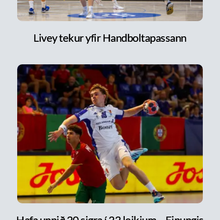
Livey tekur yfir Handboltapassann
Hafa unnið 20 sigra í 22 leikjum – Einungis