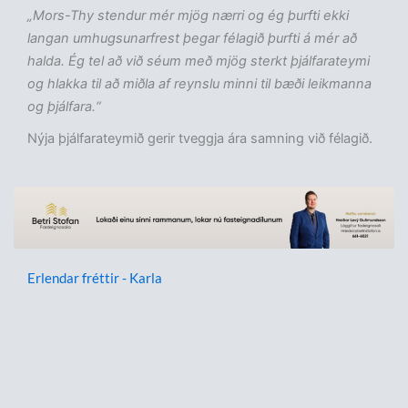
„Mors-Thy stendur mér mjög nærri og ég þurfti ekki
langan umhugsunarfrest þegar félagið þurfti á mér að
halda. Ég tel að við séum með mjög sterkt þjálfarateymi
og hlakka til að miðla af reynslu minni til bæði leikmanna
og þjálfara.“
Nýja þjálfarateymið gerir tveggja ára samning við félagið.
Erlendar fréttir - Karla