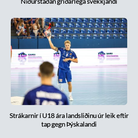
Niðurstaðan gríðarlega svekkjandi
Strákarnir í U18 ára landsliðinu úr leik eftir
tap gegn Þýskalandi