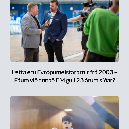
Þetta eru Evrópumeistararnir frá 2003 –
Fáum við annað EM gull 23 árum síðar?