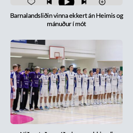
Barnalandsliðin vinna ekkert án Heimis og
mánuður í mót