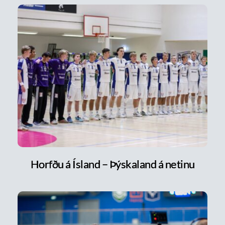
Horfðu á Ísland – Þýskaland á netinu