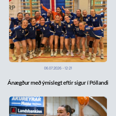
06.07.2026
-
12:21
Ánægður með ýmislegt eftir sigur í Póllandi