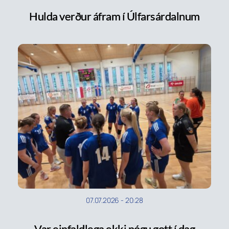
Hulda verður áfram í Úlfarsárdalnum
07.07.2026
-
20:28
Var einfaldlega ekki nógu gott í dag