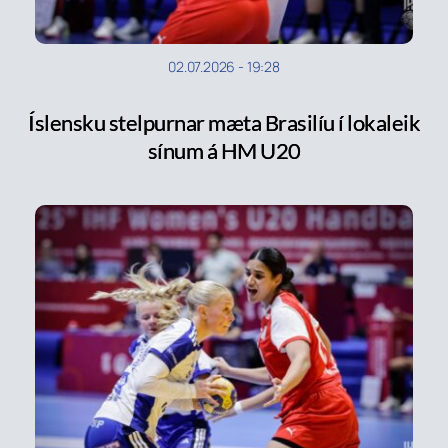
02.07.2026
-
19:28
Íslensku stelpurnar mæta Brasilíu í lokaleik
sínum á HM U20