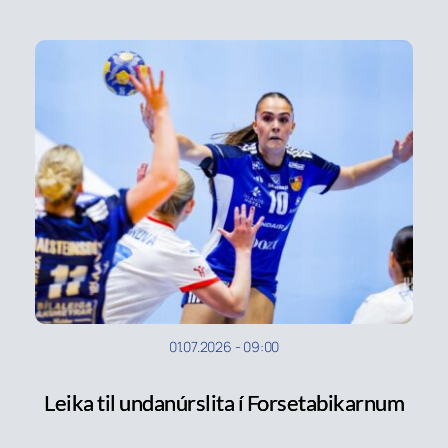
01.07.2026
-
09:00
Leika til undanúrslita í Forsetabikarnum