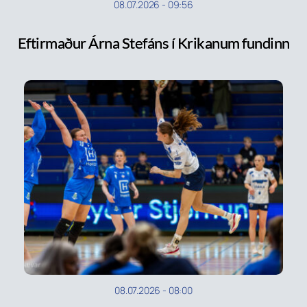
08.07.2026
-
09:56
Eftirmaður Árna Stefáns í Krikanum fundinn
08.07.2026
-
08:00