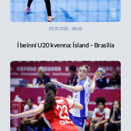
03.07.2026
-
08:00
Í beinni U20 kvenna: Ísland – Brasilía