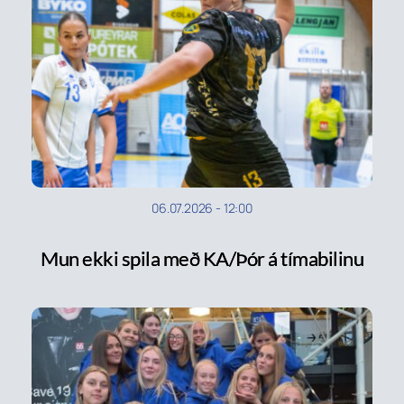
06.07.2026
-
12:00
Mun ekki spila með KA/Þór á tímabilinu