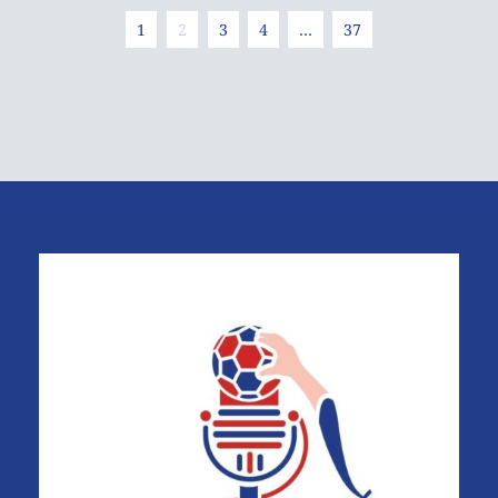
1
2
3
4
…
37