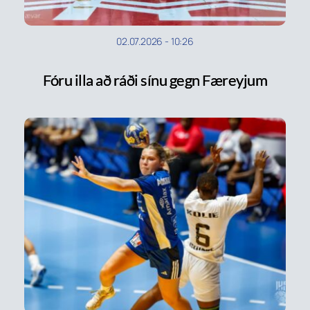
02.07.2026
-
10:26
Fóru illa að ráði sínu gegn Færeyjum