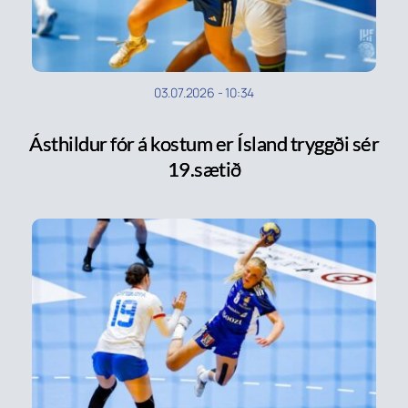
03.07.2026
-
10:34
Ásthildur fór á kostum er Ísland tryggði sér
19.sætið