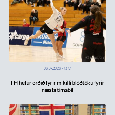
06.07.2026
-
13:51
FH hefur orðið fyrir mikilli blóðtöku fyrir
næsta tímabil