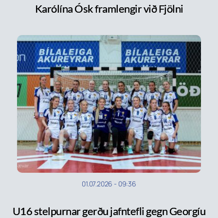
Karólína Ósk framlengir við Fjölni
01.07.2026
-
09:36
U16 stelpurnar gerðu jafntefli gegn Georgíu