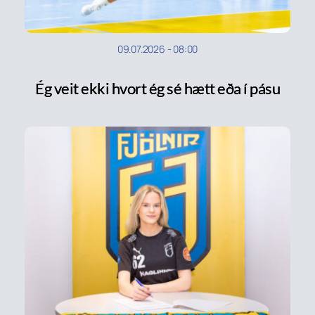
09.07.2026
-
08:00
Ég veit ekki hvort ég sé hætt eða í pásu