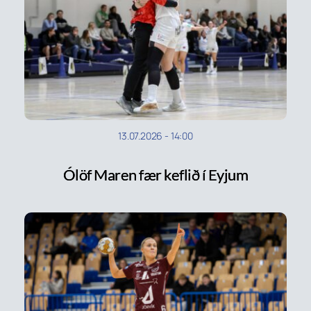
13.07.2026
-
14:00
Ólöf Maren fær keflið í Eyjum