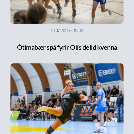
10.07.2026
-
12:00
Ótímabær spá fyrir Olís deild kvenna