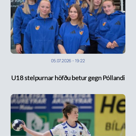
05.07.2026
-
19:22
U18 stelpurnar höfðu betur gegn Póllandi