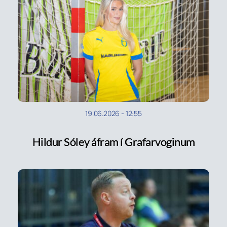
19.06.2026
-
12:55
Hildur Sóley áfram í Grafarvoginum