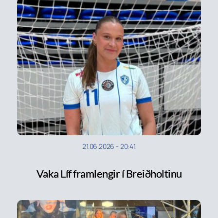
21.06.2026
-
20:41
Vaka Líf framlengir í Breiðholtinu