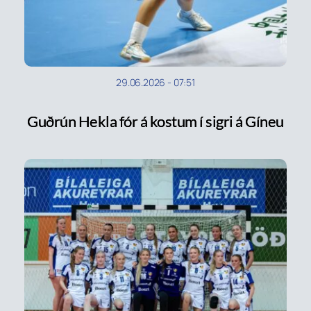
29.06.2026
-
07:51
Guðrún Hekla fór á kostum í sigri á Gíneu