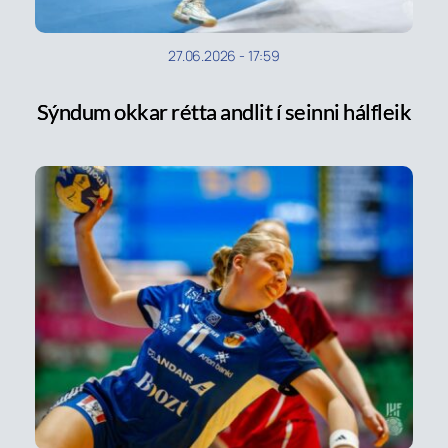
27.06.2026
-
17:59
Sýndum okkar rétta andlit í seinni hálfleik