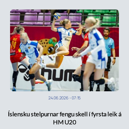
24.06.2026
-
07:15
Íslensku stelpurnar fengu skell í fyrsta leik á
HM U20