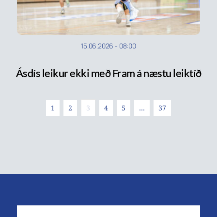
15.06.2026
-
08:00
Ásdís leikur ekki með Fram á næstu leiktíð
1
2
3
4
5
…
37