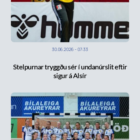
30.06.2026
-
07:33
Stelpurnar tryggðu sér í undanúrslit eftir
sigur á Alsír