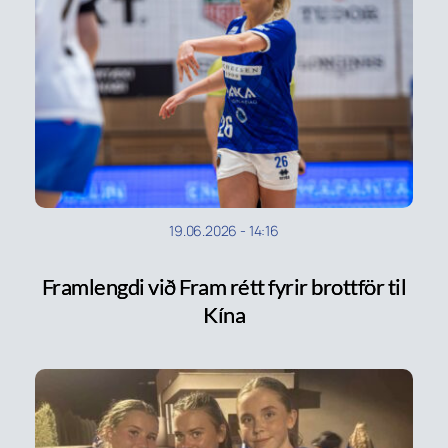
19.06.2026
-
14:16
Framlengdi við Fram rétt fyrir brottför til
Kína