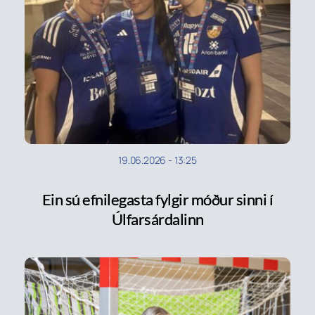
19.06.2026
-
13:25
Ein sú efnilegasta fylgir móður sinni í
Úlfarsárdalinn