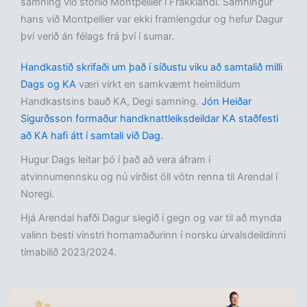
samning við stórlið Montpellier í Frakklandi. Samningur
hans við Montpellier var ekki framlengdur og hefur Dagur
því verið án félags frá því í sumar.
Handkastið skrifaði um það í síðustu viku að samtalið milli
Dags og KA
væri virkt en samkvæmt heimildum
Handkastsins bauð KA, Degi samning.
Jón Heiðar
Sigurðsson formaður handknattleiksdeildar KA staðfesti
að KA hafi átt í samtali við Dag.
Hugur Dags leitar þó í það að vera áfram í
atvinnumennsku og nú virðist öll vötn renna til Arendal í
Noregi.
Hjá Arendal hafði Dagur slegið í gegn og var til að mynda
valinn besti vinstri hornamaðurinn í norsku úrvalsdeildinni
tímabilið 2023/2024.