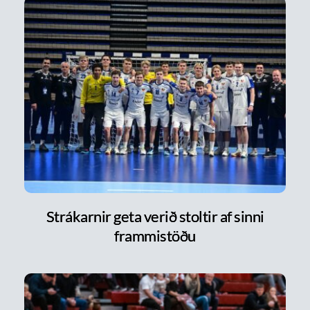
Strákarnir geta verið stoltir af sinni
frammistöðu