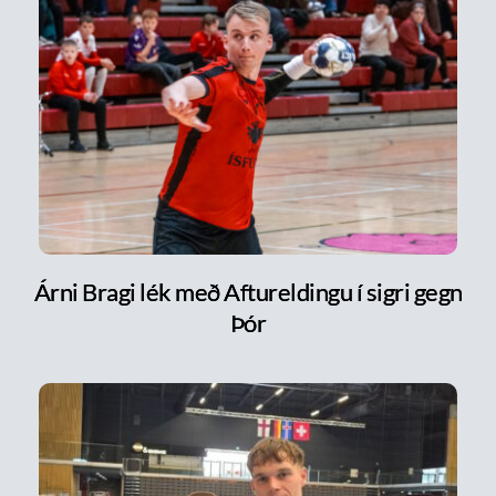
Árni Bragi lék með Aftureldingu í sigri gegn
Þór