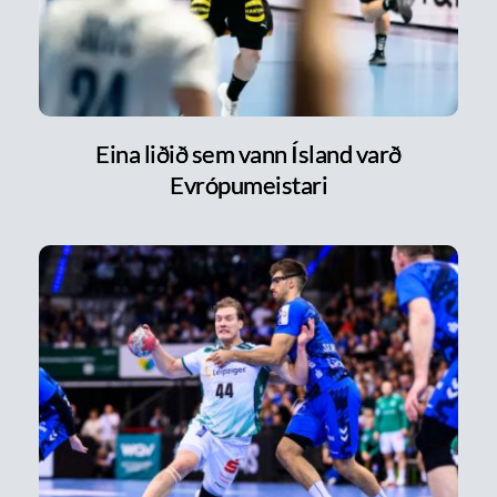
Eina liðið sem vann Ísland varð
Evrópumeistari