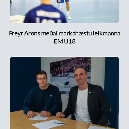
Freyr Arons meðal markahæstu leikmanna
EM U18