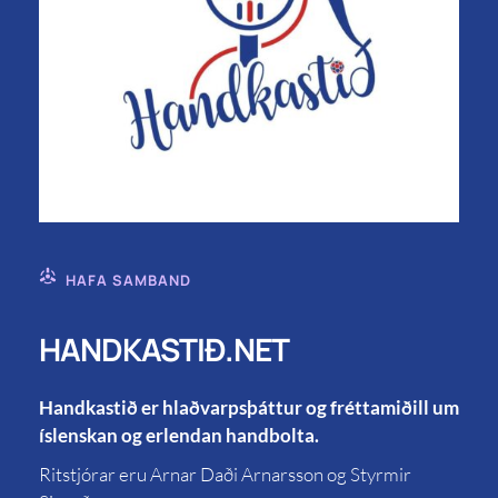
HAFA SAMBAND
HANDKASTIÐ.NET
Handkastið er hlaðvarpsþáttur og fréttamiðill um
íslenskan og erlendan handbolta.
Ritstjórar eru Arnar Daði Arnarsson og Styrmir