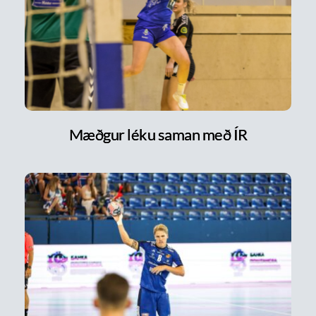
Mæðgur léku saman með ÍR