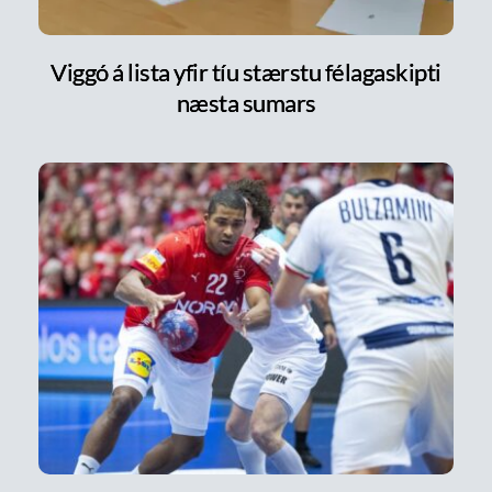
Viggó á lista yfir tíu stærstu félagaskipti
næsta sumars