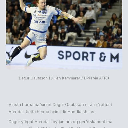
Dagur Gautason (Julien Kammerer / DPPI via AFP))
Vinstri hornamaðurinn Dagur Gautason er á leið aftur í
Arendal. Þetta herma heimildir Handkastsins.
Dagur yfirgaf Arendal í byrjun árs og gerði skammtíma