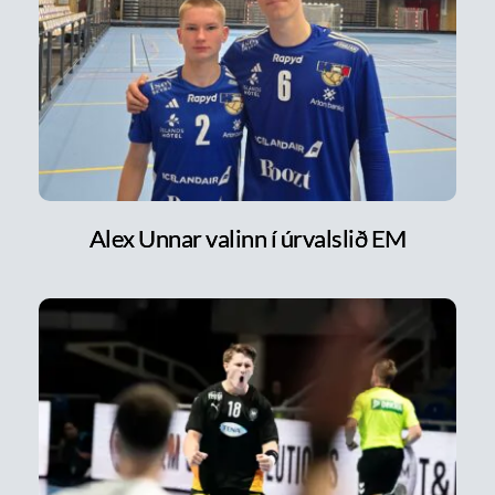
Alex Unnar valinn í úrvalslið EM