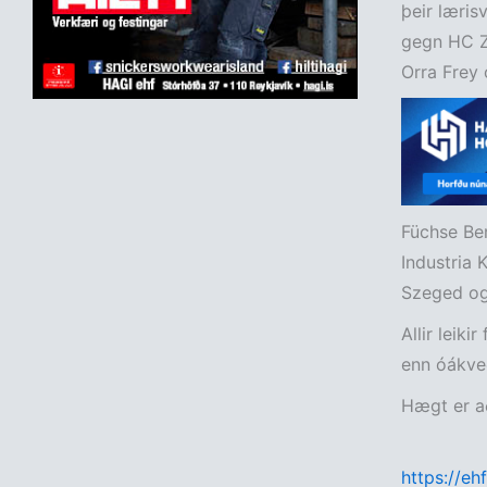
þeir læris
gegn HC Z
Orra Frey 
Füchse Ber
Industria
Szeged og
Allir leiki
enn óákveð
Hægt er að 
https://eh