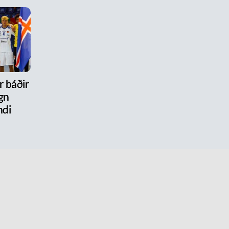
r báðir
gn
ndi