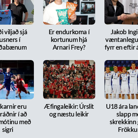
i viljað sjá
Er endurkoma í
Jakob Ingi
usners í
kortunum hjá
væntanlegur
rðabænum
Arnari Frey?
fyrr en efti
karnir eru
Æfingaleikir: Úrslit
U18 ára lan
ráðnir í að
og næstu leikir
slapp m
 mótinu með
skrekkinn
sigri
Frökk