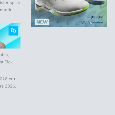
ster spilar
 mætir
ntes,
st Pick
2026 eru
ars 2026.