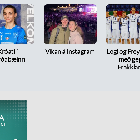
Króati í
Vikan á Instagram
Logi og Frey
rðabæinn
með ge
Frakkla