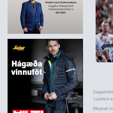
Dagsetning
1.umferð ef
Ríkjandi m