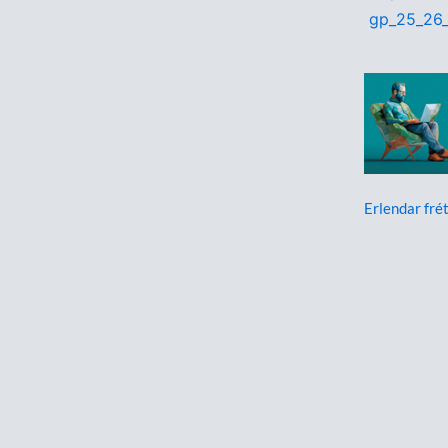
gp_25_26_
Erlendar frét