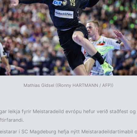
Mathias Gidsel ((Ronny HARTMANN / AFP))
ar leikja fyrir Meistaradeild evrópu hefur verið staðfest og
tirfarandi.
eistarar í SC Magdeburg hefja nýtt Meistaradeildartímabil