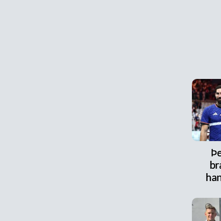
Þe
br
han