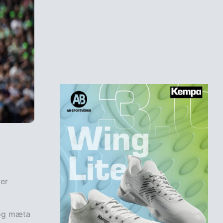
 er
 og mæta