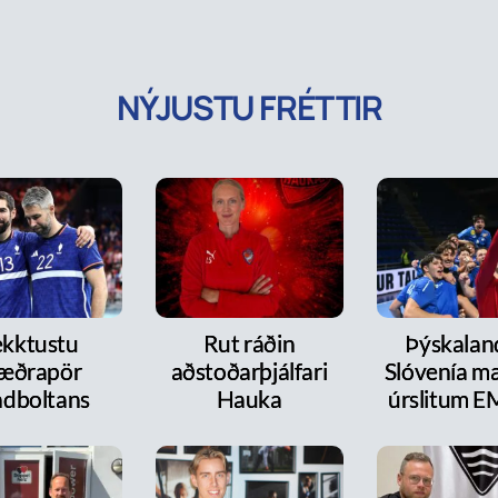
NÝJUSTU FRÉTTIR
kktustu
Rut ráðin
Þýskalan
æðrapör
aðstoðarþjálfari
Slóvenía mæ
dboltans
Hauka
úrslitum E