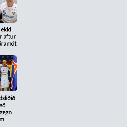
 ekki
 aftur
r áramót
dsliðið
eð
 gegn
um