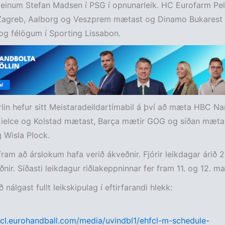
veinum Stefan Madsen í PSG í opnunarleik. HC Eurofarm Peli
agreb, Aalborg og Veszprem mætast og Dinamo Bukarest
og félögum í Sporting Lissabon.
lin hefur sitt Meistaradeildartímabil á því að mæta HBC Na
 Kielce og Kolstad mætast, Barça mætir GOG og síðan mæta
 Wisla Plock.
r fram að árslokum hafa verið ákveðnir. Fjórir leikdagar árið 
nir. Síðasti leikdagur riðlakeppninnar fer fram 11. og 12. m
nálgast fullt leikskipulag í eftirfarandi hlekk:
fcl.eurohandball.com/media/uvindbl1/ehfcl-m-schedule-