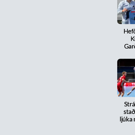
Hefð
K
Ga
Strá
stað
ljúka