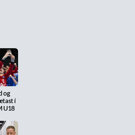
d og
tast í
M U18