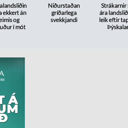
alandsliðin
Niðurstaðan
Strákarnir
a ekkert án
gríðarlega
ára landsli
eimis og
svekkjandi
leik eftir t
uður í mót
Þýskala