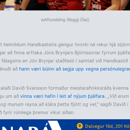
wAfturelding (Raggi Óla))
heimildum Handkastsins gengur hvorki né rekur hjá stjórn
gar að finna arftaka Jóns Brynjars Björnssonar fyrrum þjálfa
 félagsins en Jón Brynjar staðfesti í samtali við Handkasti
ánuði að
hann væri búinn að segja upp vegna persónulegra
ð talaði Davíð Svansson formaður meistaraflokksráðs kvenna 
ngu um að
vinna væri hafin í leit af nýjum þjálfara.
,
,Við erum 
g munum reyna að klára þetta fljótt og vel
," sagði Davíð í
 fyrir rúmlega þremur vikur síðan.