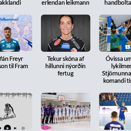
akklandi
erlendan leikmann
handbolt
fán Freyr
Tekur skóna af
Óvissa um
on til Fram
hillunni nýorðin
lykilme
fertug
Stjörnunnar
komandi tí