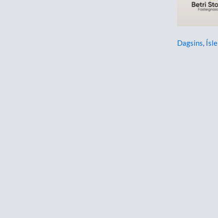
Dagsins
,
Ísl