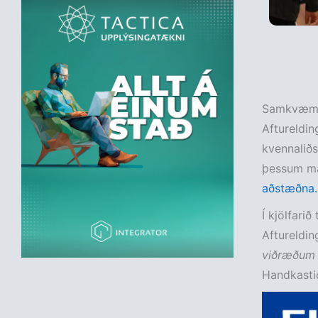
Samkvæmt 
Aftureldin
kvennaliðs
þessum m
aðstæðna.
Í kjölfari
Aftureldi
viðræðum o
Handkastið