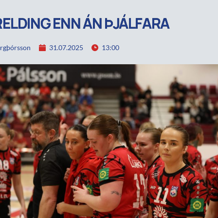
ELDING ENN ÁN ÞJÁLFARA
rgþórsson
31.07.2025
13:00