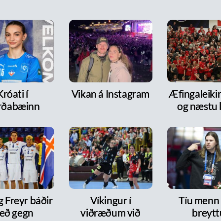
Króati í
Vikan á Instagram
Æfingaleikir:
rðabæinn
og næstu l
g Freyr báðir
Víkingur í
Tíu menn
eð gegn
viðræðum við
breytt