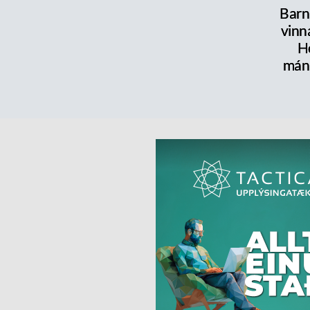
Barn
vinn
H
mán