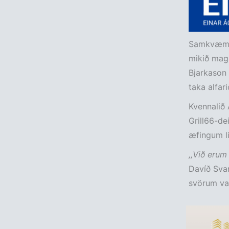
Samkvæmt 
mikið magn
Bjarkason 
taka alfar
Kvennalið 
Grill66-de
æfingum li
,,Við erum
Davíð Svan
svörum var