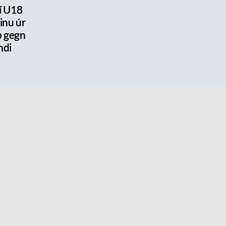
 í U18
ðinu úr
ap gegn
ndi