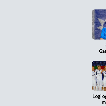
Ga
Logi o
m