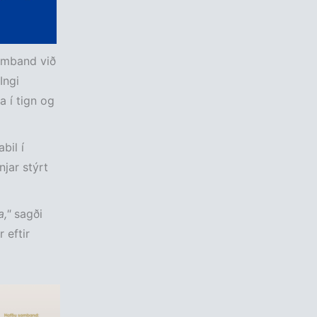
amband við
Ingi
a í tign og
bil í
njar stýrt
,"
sagði
 eftir