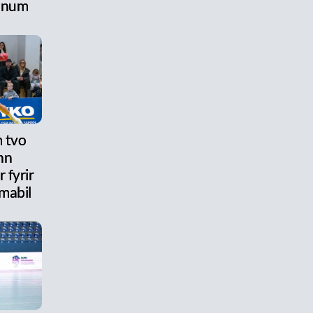
anum
 tvo
nn
 fyrir
mabil