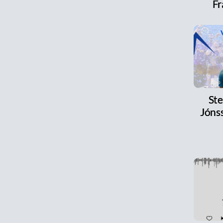
Fr
Ste
Jónss