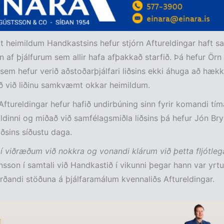
heimildum Handkastsins hefur stjórn Aftureldingar haft s
 af þjálfurum sem allir hafa afþakkað starfið. Þá hefur Örn 
sem hefur verið aðstoðarþjálfari liðsins ekki áhuga að hækk
ið við liðinu samkvæmt okkar heimildum.
Aftureldingar hefur hafið undirbúning sinn fyrir komandi tíma
ildinni og miðað við samfélagsmiðla liðsins þá hefur Jón Bry
ðsins síðustu daga.
 í viðræðum við nokkra og vonandi klárum við þetta fljótlega
sson í samtali við Handkastið í vikunni þegar hann var yrtur
ðandi stöðuna á þjálfaramálum kvennaliðs Aftureldingar.