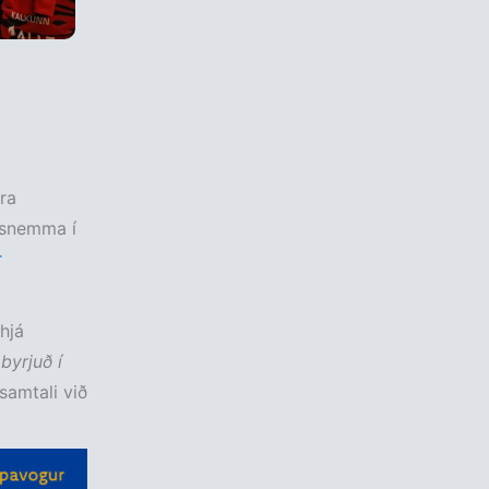
ra
ð snemma í
r
hjá
byrjuð í
 samtali við