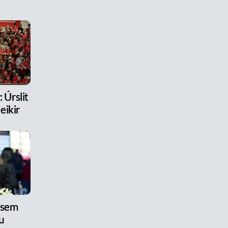
 Úrslit
eikir
 sem
u