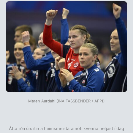
Maren Aardahl (INA FASSBENDER / AFP))
Átta liða úrslitin á heimsmeistaramóti kvenna hefjast í dag