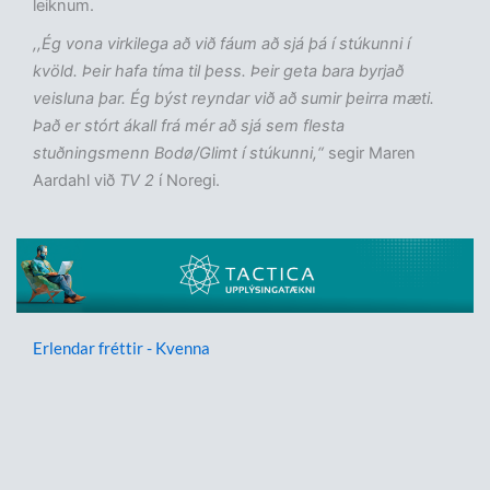
leiknum.
,,Ég vona virkilega að við fáum að sjá þá í stúkunni í
kvöld. Þeir hafa tíma til þess. Þeir geta bara byrjað
veisluna þar. Ég býst reyndar við að sumir þeirra mæti.
Það er stórt ákall frá mér að sjá sem flesta
stuðningsmenn Bodø/Glimt í stúkunni,“
segir Maren
Aardahl við
TV 2
í Noregi.
Erlendar fréttir - Kvenna