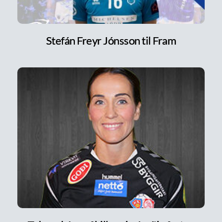
Stefán Freyr Jónsson til Fram