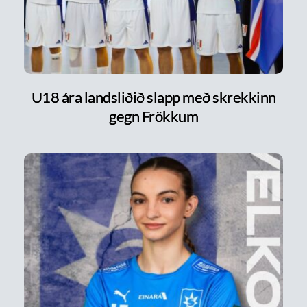
U18 ára landsliðið slapp með skrekkinn
gegn Frökkum