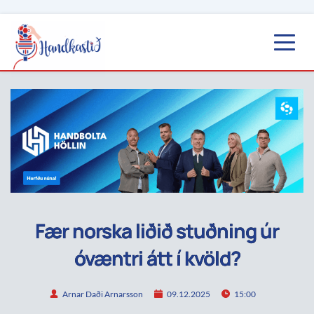
Fær norska liðið stuðning úr
óvæntri átt í kvöld?
Arnar Daði Arnarsson
09.12.2025
15:00