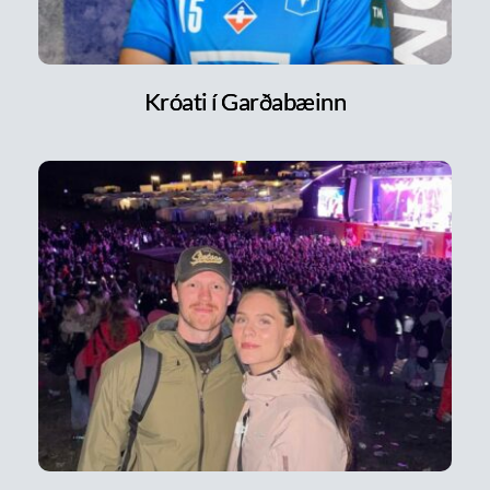
Króati í Garðabæinn