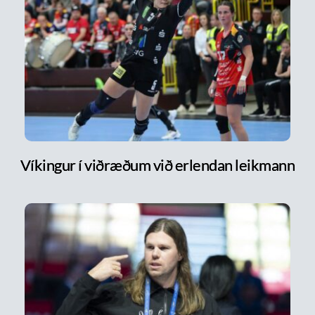
Víkingur í viðræðum við erlendan leikmann