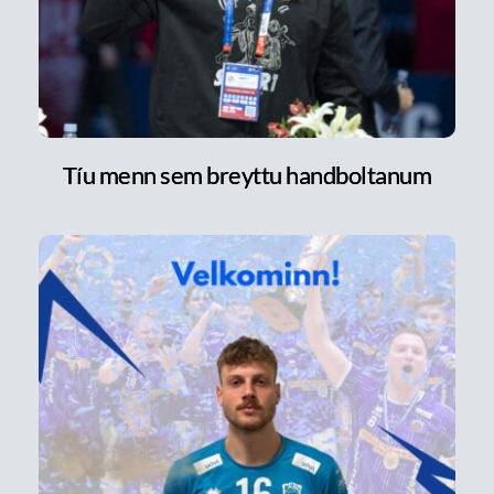
Tíu menn sem breyttu handboltanum