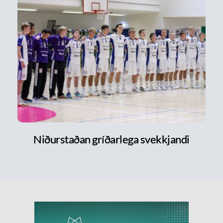
Niðurstaðan gríðarlega svekkjandi