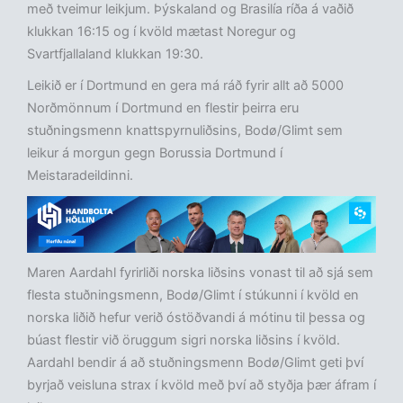
með tveimur leikjum. Þýskaland og Brasilía ríða á vaðið
klukkan 16:15 og í kvöld mætast Noregur og
Svartfjallaland klukkan 19:30.
Leikið er í Dortmund en gera má ráð fyrir allt að 5000
Norðmönnum í Dortmund en flestir þeirra eru
stuðningsmenn knattspyrnuliðsins, Bodø/Glimt sem
leikur á morgun gegn Borussia Dortmund í
Meistaradeildinni.
Maren Aardahl fyrirliði norska liðsins vonast til að sjá sem
flesta stuðningsmenn, Bodø/Glimt í stúkunni í kvöld en
norska liðið hefur verið óstöðvandi á mótinu til þessa og
búast flestir við öruggum sigri norska liðsins í kvöld.
Aardahl bendir á að stuðningsmenn Bodø/Glimt geti því
byrjað veisluna strax í kvöld með því að styðja þær áfram í