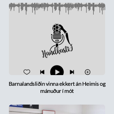
Barnalandsliðin vinna ekkert án Heimis og
mánuður í mót