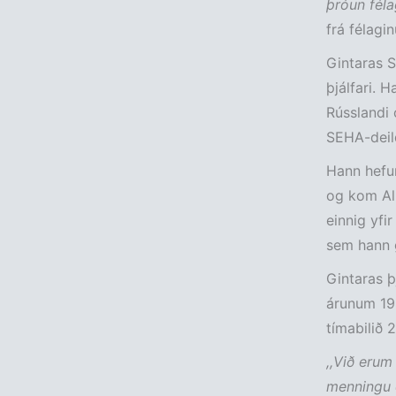
þróun félag
frá félagin
Gintaras S
þjálfari. H
Rússlandi 
SEHA-deild
Hann hefur
og kom Al-
einnig yfir
sem hann 
Gintaras þ
árunum 199
tímabilið 
,,Við erum
menningu 