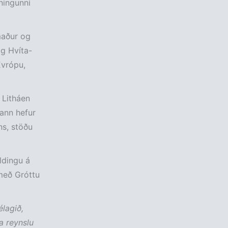
nningunni
maður og
og Hvíta-
Evrópu,
 Litháen
Hann hefur
ins, stöðu
ldingu á
með Gróttu
élagið,
a reynslu