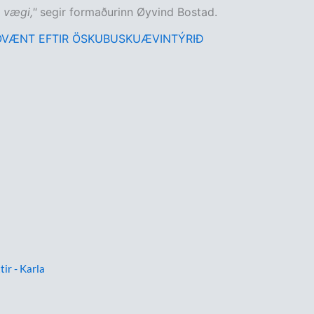
t vægi,"
segir formaðurinn Øyvind Bostad.
ÓVÆNT EFTIR ÖSKUBUSKUÆVINTÝRIÐ
tir - Karla