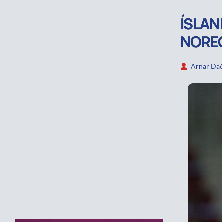
ÍSLAN
NORE
Arnar Dað