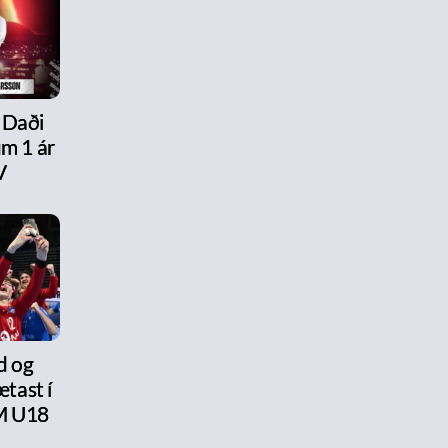
 Daði
um 1 ár
V
d og
tast í
M U18