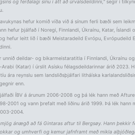
sins og ferðalagi sínu í átt að úrvalsdeildinni,"
segir í tilky
u.
avukynas hefur komið víða við á sínum ferli bæði sem leik
ann hefur þjálfað í Noregi, Finnlandi, Úkraínu, Katar, Íslandi 
og hefur leitt lið í bæði Meistaradeild Evrópu, Evrópudeild 
inni.
 unnið deildar- og bikarmeistaratitla í Finnlandi, Úkraínu og
Arabi (Katar) í úrslit Asísku félagsdeildarinnar árið 2023. 
 tíu ára reynslu sem landsliðsþjálfari litháíska karlalandsliðs
gegnir enn.
jálfaði ÍBV á árunum 2006-2008 og þá lék hann með Afture
8-2001 og vann þrefalt með liðinu árið 1999. Þá lék hann 
2003-2004.
 mjög ánægð að fá Gintaras aftur til Bergsøy. Hann þekkir f
okkar og umhverfi og kemur jafnframt með mikla alþjóðleg