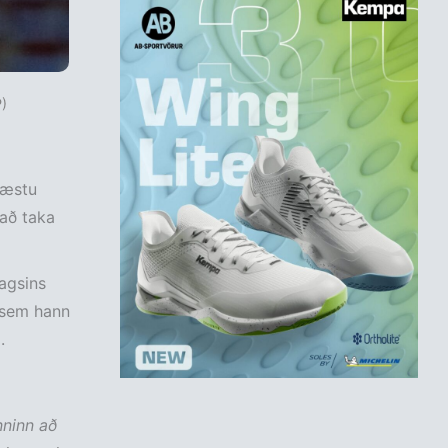
)
næstu
 að taka
lagsins
r sem hann
.
nninn að