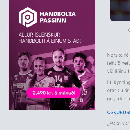
Norska fél
leiktíð he
við liðinu
Í tilkynnin
eftir tíu á
gegndi ein
ÖSKUBUSK
,,Hann var