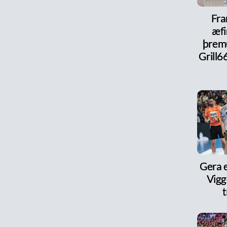
Fra
æfi
þrem
Grill6
Gera e
Vigg
t