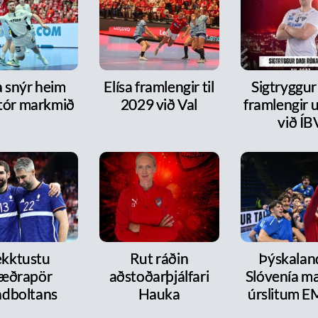
a snýr heim
Elísa framlengir til
Sigtryggur
tór markmið
2029 við Val
framlengir 
við ÍB
kktustu
Rut ráðin
Þýskalan
æðrapör
aðstoðarþjálfari
Slóvenía mæ
dboltans
Hauka
úrslitum E