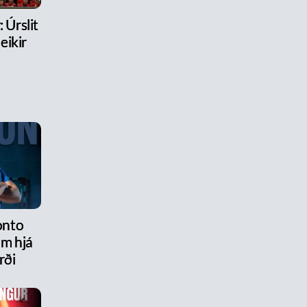
 Úrslit
eikir
onto
am hjá
rði