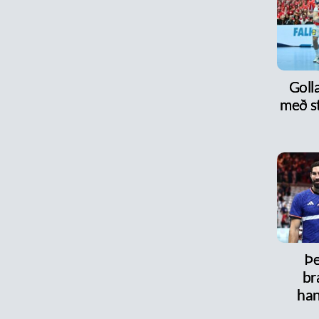
Goll
með s
Þe
br
han