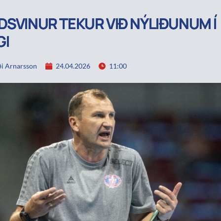
DSVINUR TEKUR VIÐ NÝLIÐUNUM Í
GI
i Arnarsson
24.04.2026
11:00