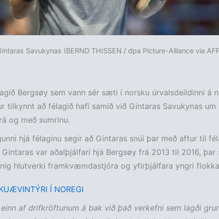
Gintaras Savukynas (BERND THISSEN / dpa Picture-Alliance via AFP
agið Bergsøy sem vann sér sæti í norsku úrvalsdeildinni á 
fur tilkynnt að félagið hafi samið við Gintaras Savukynas um
 frá og með sumrinu.
gunni hjá félaginu segir að Gintaras snúi þar með aftur til fé
r. Gintaras var aðalþjálfari hjá Bergsøy frá 2013 til 2016, þa
nig hlutverki framkvæmdastjóra og yfirþjálfara yngri flokka
UÆVINTÝRI Í NOREGI
 einn af drifkröftunum á bak við það verkefni sem lagði gru