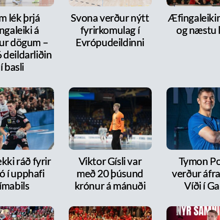
m lék þrjá
Svona verður nýtt
Æfingaleikir:
ngaleiki á
fyrirkomulag í
og næstu l
ur dögum –
Evrópudeildinni
6 deildarliðin
í basli
kki ráð fyrir
Viktor Gísli var
Tymon P
ó í upphafi
með 20 þúsund
verður áfr
ímabils
krónur á mánuði
Víði í Ga