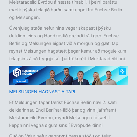
Meistaradeild Evrópu á næsta tímabili. Í þeirri baráttu
mætir þýska félagið harðri samkeppni frá Füchse Berlin
og Melsungen.
Óvenjuleg staða hefur hins vegar skapast í þýsku
deildinni eins og Handkastið greindi frá í gær. Füchse
Berlin og Melsungen eigast við á morgun og gæti tap
reynst Melsungen hagstætt þegar kemur að möguleikum
félagsins á að tryggja sér þátttökurétt í Meistaradeildinni.
MELSUNGEN HAGNAST Á TAPI.
Ef Melsungen tapar færist Füchse Berlin nær 2. sæti
deildarinnar. Endi Berlínar-liðið þar og vinni jafnframt
Meistaradeild Evrópu, myndi Melsungen fá sæti í
keppninni vegna sigurs síns í Evrópudeildinni.
Guðjón Valur hefur gagnrýnt þessa stöðu og telur