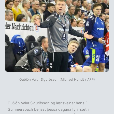
Guðjón Valur Sigurðsson (Michael Hundt / AFP)
Guðjón Valur Sigurðsson og lærisveinar hans í
Gummersbach berjast þessa dagana fyrir sæti í