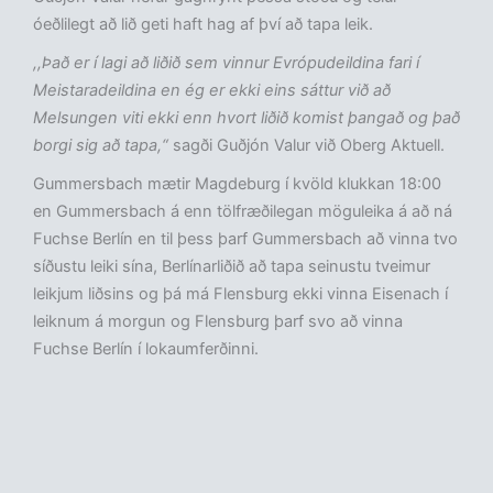
óeðlilegt að lið geti haft hag af því að tapa leik.
,,Það er í lagi að liðið sem vinnur Evrópudeildina fari í
Meistaradeildina en ég er ekki eins sáttur við að
Melsungen viti ekki enn hvort liðið komist þangað og það
borgi sig að tapa,“
sagði Guðjón Valur við Oberg Aktuell.
Gummersbach mætir Magdeburg í kvöld klukkan 18:00
en Gummersbach á enn tölfræðilegan möguleika á að ná
Fuchse Berlín en til þess þarf Gummersbach að vinna tvo
síðustu leiki sína, Berlínarliðið að tapa seinustu tveimur
leikjum liðsins og þá má Flensburg ekki vinna Eisenach í
leiknum á morgun og Flensburg þarf svo að vinna
Fuchse Berlín í lokaumferðinni.