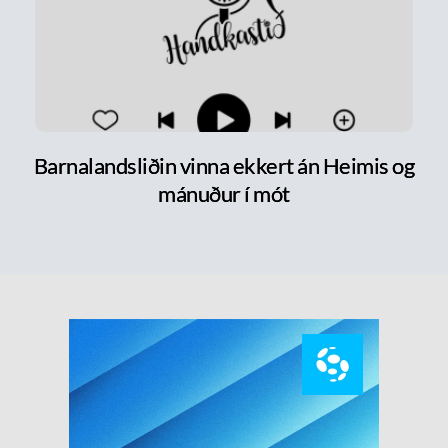
Barnalandsliðin vinna ekkert án Heimis og
mánuður í mót