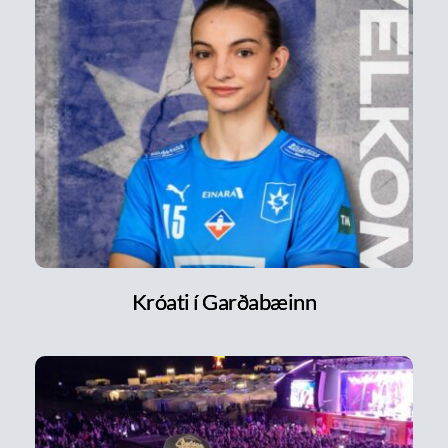
Króati í Garðabæinn