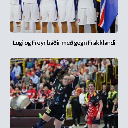
Logi og Freyr báðir með gegn Frakklandi