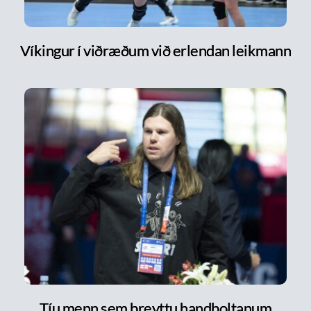
Víkingur í viðræðum við erlendan leikmann
Tíu menn sem breyttu handboltanum