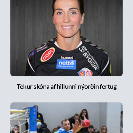
Tekur skóna af hillunni nýorðin fertug