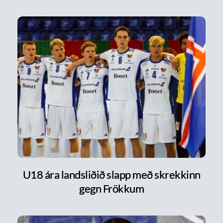
U18 ára landsliðið slapp með skrekkinn
gegn Frökkum