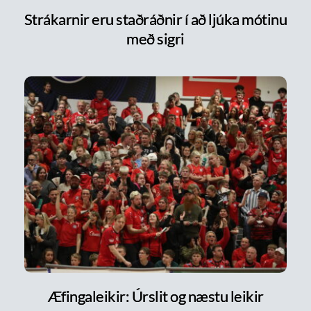
Strákarnir eru staðráðnir í að ljúka mótinu
með sigri
Æfingaleikir: Úrslit og næstu leikir