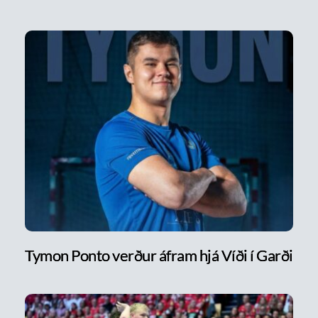
Tymon Ponto verður áfram hjá Víði í Garði