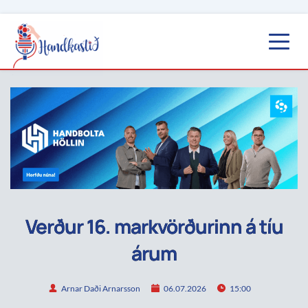
Verður 16. markvörðurinn á tíu
árum
Arnar Daði Arnarsson
06.07.2026
15:00