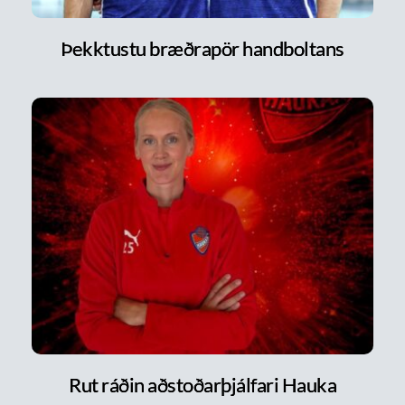
Þekktustu bræðrapör handboltans
Rut ráðin aðstoðarþjálfari Hauka