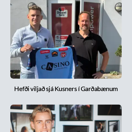
Hefði viljað sjá Kusners í Garðabænum