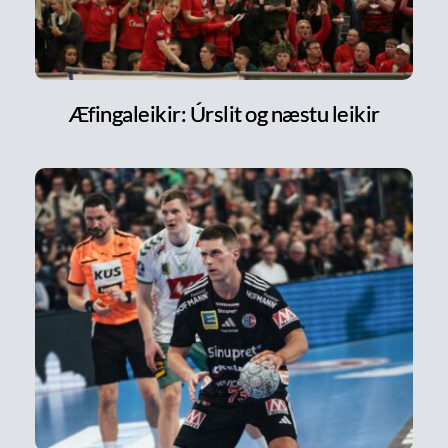
Æfingaleikir: Úrslit og næstu leikir