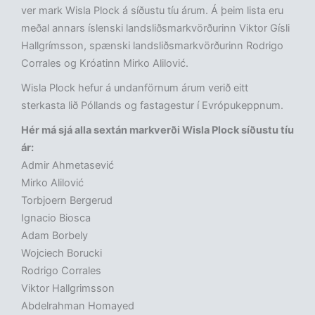
ver mark Wisla Plock á síðustu tíu árum. Á þeim lista eru
meðal annars íslenski landsliðsmarkvörðurinn Viktor Gísli
Hallgrímsson, spænski landsliðsmarkvörðurinn Rodrigo
Corrales og Króatinn Mirko Alilović.
Wisla Plock hefur á undanförnum árum verið eitt
sterkasta lið Póllands og fastagestur í Evrópukeppnum.
Hér má sjá alla sextán markverði Wisla Plock síðustu tíu
ár:
Admir Ahmetasević
Mirko Alilović
Torbjoern Bergerud
Ignacio Biosca
Adam Borbely
Wojciech Borucki
Rodrigo Corrales
Viktor Hallgrimsson
Abdelrahman Homayed