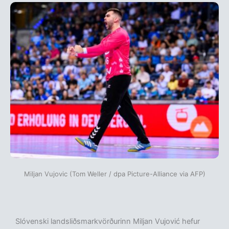
Miljan Vujovic (Tom Weller / dpa Picture-Alliance via AFP)
Slóvenski landsliðsmarkvörðurinn Miljan Vujović hefur