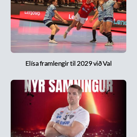
Elísa framlengir til 2029 við Val