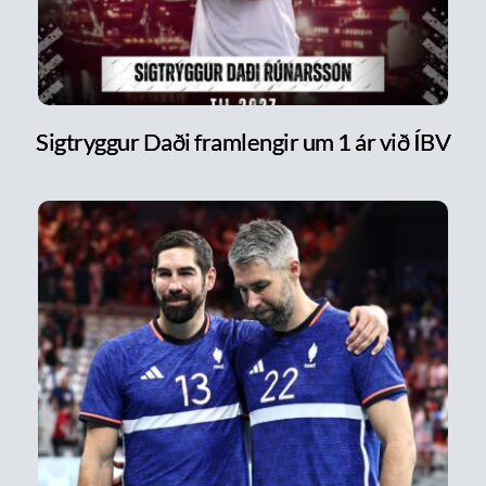
Sigtryggur Daði framlengir um 1 ár við ÍBV