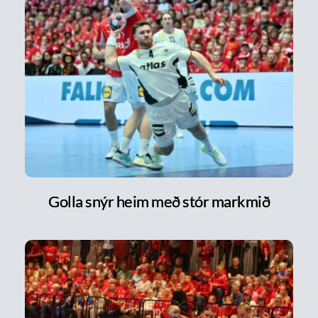
Golla snýr heim með stór markmið