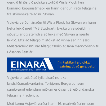
gengið til liðs við pólska stórliðið Wisla Plock fyrir
komandi keppnistímabil en hann gengur í raðir félagsins
frá slóvenska félaginu Slovan.
Vujović verður lánaður til Wisla Plock frá Slovan en hann
hefur leikið með TVB Stuttgart í þýsku úrvalsdeildinni
síðustu ár og stefndi á að leika með Slovan á næstu
leiktíð. Eftir að félagið mistókst að vinna sér inn sæti í
Meistaradeildinni var félagið tilbúið að lána markvörðinn til
Póllands í eitt ár.
Vujović er ætlað að fylla skarð norska
landsliðsmarkvarðarins Torbjørns Bergerud, sem
samkvæmt erlendum miðlum er óvænt á leið til danska
félagsins Fredericia.
Með komu Vujović verður hann 16. markvörðurinn sem