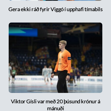
Gera ekki ráð fyrir Viggó í upphafi tímabils
Viktor Gísli var með 20 þúsund krónur á
mánuði