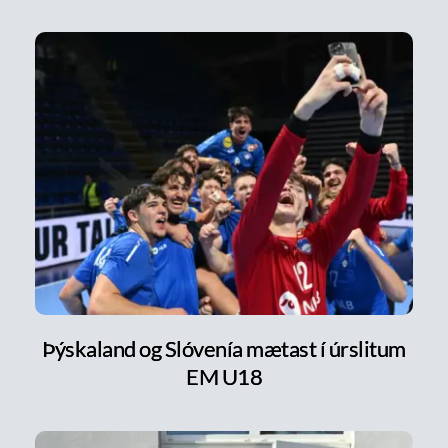
Þýskaland og Slóvenía mætast í úrslitum
EM U18