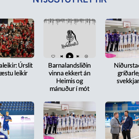
leikir: Úrslit
Barnalandsliðin
Niðurst
æstu leikir
vinna ekkert án
gríðarl
Heimis og
svekkja
mánuður í mót