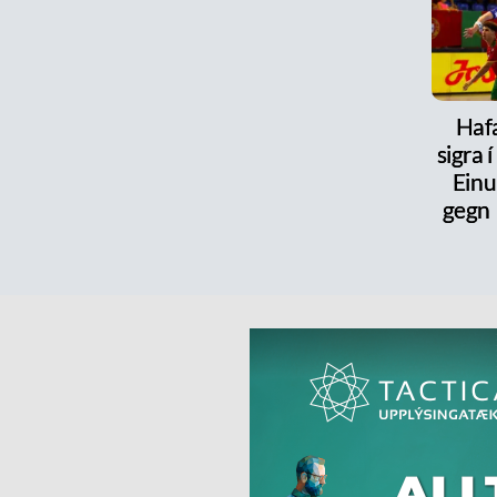
Haf
sigra 
Einu
gegn