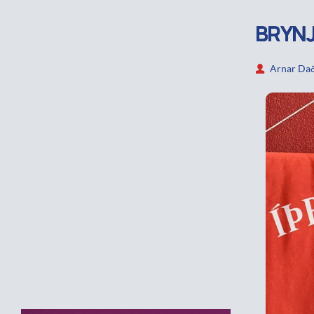
BRYN
Arnar Dað