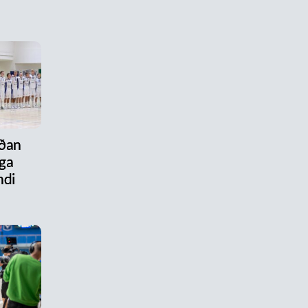
aðan
ega
ndi