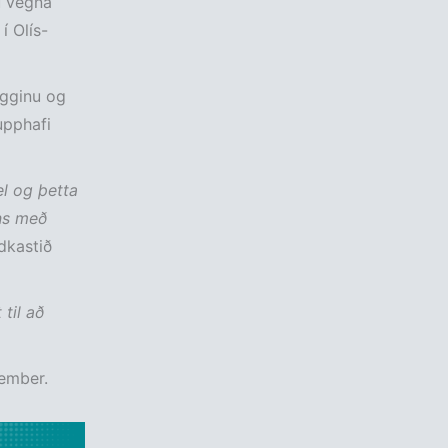
u vegna
í Olís-
ögginu og
upphafi
el og þetta
ins með
dkastið
 til að
tember.