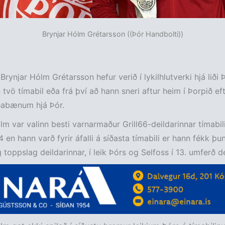
Brynjar Hólm Grétarsson ((Þór Handbolti))
Brynjar Hólm Grétarsson hefur verið í lykilhlutverki hjá liði 
 tvö tímabil eða frá því að hann sneri aftur heim í Þorpið eft
rðabænum hjá Þór.
lm var valinn besti varnarmaður Grill66-deildarinnar tímabil
en hann varð fyrir áfalli á síðasta tímabili er hann fékk þu
toppslag deildarinnar, í leik Þórs og Selfoss í 13. umferð de