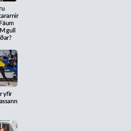
ru
ararnir
 Fáum
M gull
íðar?
 yfir
assann