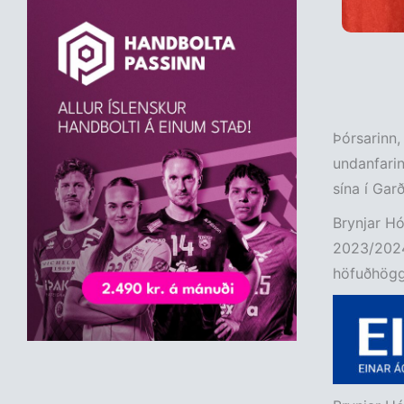
Þórsarinn, 
undanfarin
sína í Ga
Brynjar Hó
2023/2024 
höfuðhögg 