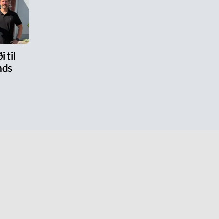
i til
nds