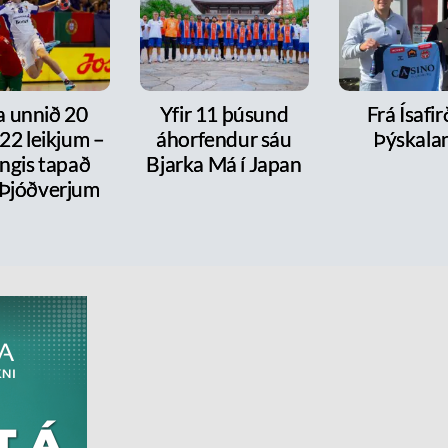
a unnið 20
Yfir 11 þúsund
Frá Ísafirð
í 22 leikjum –
áhorfendur sáu
Þýskala
ngis tapað
Bjarka Má í Japan
 Þjóðverjum