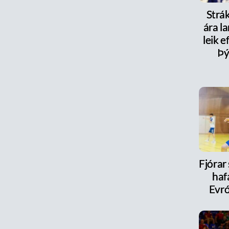
Strák
ára la
leik e
Þý
Fjórar
haf
Evr