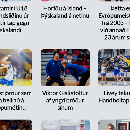
arnir í U18
Horfðu á Ísland –
Þetta e
ndsliðinu úr
Þýskaland á netinu
Evrópumeist
ftir tap gegn
frá 2003 –
skalandi
við annað E
23 árum s
 stjörnur sem
Viktor Gísli stoltur
Livey tekur
a heillað á
af yngri bróður
Handboltap
ópumótinu
sínum