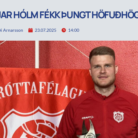
JAR HÓLM FÉKK ÞUNGT HÖFUÐHÖ
i Arnarsson
23.07.2025
14:00