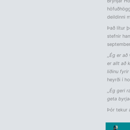
Brynjar Hó
höfuðhöggs
deildinni m
Það lítur 
stefnir ha
september
,,Ég er að
er allt að
liðinu fyri
heyrði í h
,,Ég geri r
geta byrja
Þór tekur 