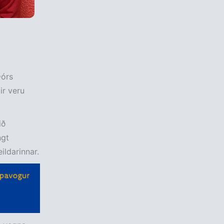
Þórs
ir veru
ið
ngt
ildarinnar.