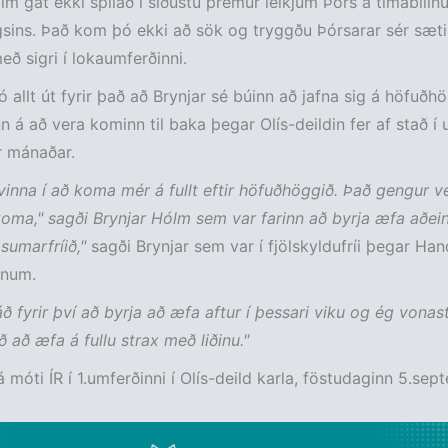
lm gat ekki spilað í síðustu þremur leikjum Þórs á tímabilin
ins. Það kom þó ekki að sök og tryggðu Þórsarar sér sæti 
eð sigri í lokaumferðinni.
þó allt út fyrir það að Brynjar sé búinn að jafna sig á höfuðh
nn á að vera kominn til baka þegar Olís-deildin fer af stað í 
 mánaðar.
 vinna í að koma mér á fullt eftir höfuðhöggið. Það gengur v
 koma," sagði Brynjar Hólm sem var farinn að byrja æfa aðe
r sumarfríið,"
sagði Brynjar sem var í fjölskyldufríi þegar Han
onum.
áð fyrir því að byrja að æfa aftur í þessari viku og ég vonast
ð að æfa á fullu strax með liðinu."
á móti ÍR í 1.umferðinni í Olís-deild karla, föstudaginn 5.sep