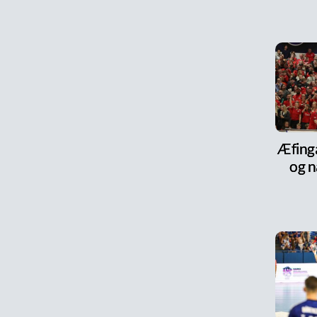
Æfinga
og n